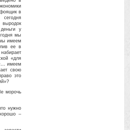
зведено в
экономики
нфоящик в
 сегодня
 выродок
деньги у
егодня мы
 мы имеем
алив ее в
набирает
ской «для
 «… имеем
гает свою
право это
ий»?
Не морочь
что нужно
 хорошо –