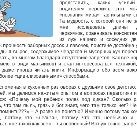
представить, каких усили
родителям пережить этот мо
«познания мира» тактильными с
Та мудрость, с которой они не 
мне исследовать длины д
червячков, сравнивать консистен
из луж нашего и соседних дв
ь прочность заборных досок и лавочек, поистине достойна 
ды я вырос, содержимое чердаков и мусорных куч перес
вать, во многом благодаря отсутствию запретов. Как все н
имею в виду мальчиков) я стал интересоваться техникой,
 даже иногда читать книги. Информацию обо всем вокр
 более «цивилизованными» способами.
вспоминая в кухонных разговорах с друзьями свое детство,
тей, мы делимся нажитым опытом в вопросах педагогики и
ся: «Почему мой ребенок полез под диван? Сколько 
, что там пыль, грязь и бог знает, чего там только нет? Н
апомнить???» – А разве не понятно? Именно потому так хоч
ь, потому что «нельзя», потому что это необычно и
ся «не такой как все» – ты особенный! Вот уж точно: запр