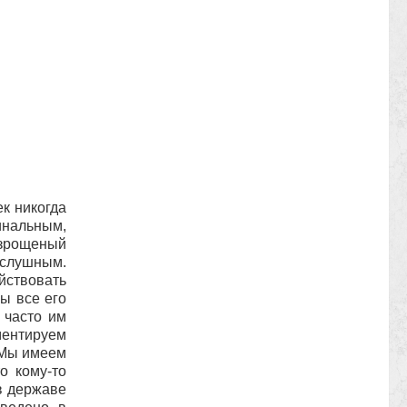
к никогда
инальным,
зрощеный
слушным.
йствовать
ы все его
 часто им
ументируем
! Мы имеем
о кому-то
в державе