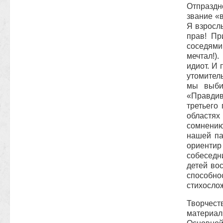
Отпраздн
звание «
Я взрослы
прав! Пр
соседями
мечтал!)
идиот. И
утомител
мы выбир
«Правдив
третьего
областях
сомнению 
нашей па
ориентир
собеседн
детей во
способно
стихосло
Творчес
материал