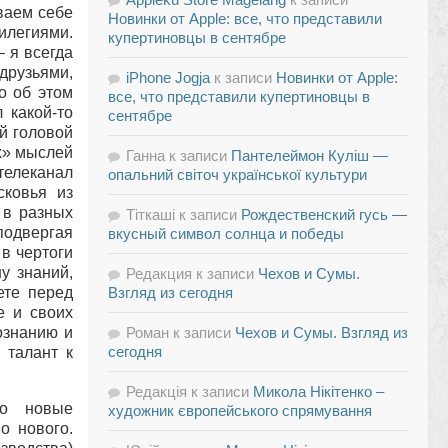
ваем себе
Новинки от Apple: все, что представили
илегиями.
купертиновцы в сентябре
– я всегда
друзьями,
iPhone Jogja
к записи
Новинки от Apple:
о об этом
все, что представили купертиновцы в
 какой-то
сентябре
й головой
х» мыслей
Ганна
к записи
Пантелеймон Куліш —
телеканал
опальний світоч української культури
сковья из
 в разных
Тіткаші
к записи
Рождественский гусь —
подвергая
вкусный символ солнца и победы
 в чертоги
у знаний,
Редакция
к записи
Чехов и Сумы.
ете перед
Взгляд из сегодня
е и своих
ознанию и
Роман
к записи
Чехов и Сумы. Взгляд из
сегодня
 талант к
Редакція
к записи
Микола Нікітенко –
но новые
художник європейського спрямування
о нового.