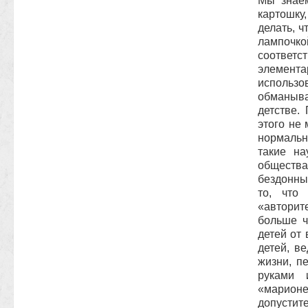
Мы знаем
картошку
делать, ч
лампочко
соответ
элемент
использо
обманыва
детстве.
этого не
нормальн
такие на
общества
бездонны
то, что
«авторите
больше ч
детей от
детей, в
жизни, п
руками 
«марион
допустите