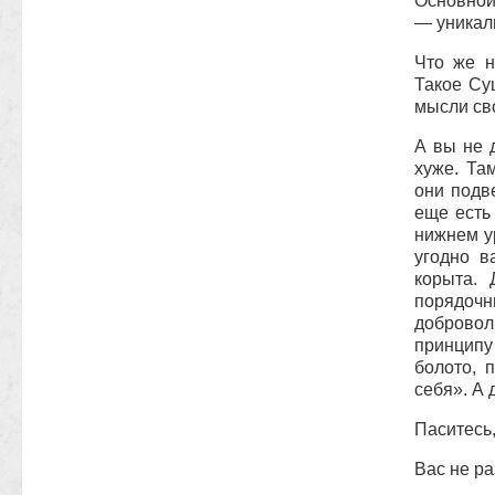
Основной
— уникаль
Что же н
Такое Су
мысли сво
А вы не 
хуже. Та
они подв
еще есть
нижнем ур
угодно в
корыта. 
порядочн
доброво
принципу
болото, 
себя». А 
Паситесь
Вас не ра