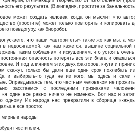
 критерий, отличающий творчество от изготовления (прои
ность его результата. (Википедия, простите за банальность
овое может создать человек, когда он мыслит «по авто
щество (простите) может только повторять и копировать д
его псевдогуру, как биоробот.
допускаете, что наши «авторитеты» такие же как мы, а мо
м в недосягаемой, как нам кажется, вышине социальной
ержены таким соблазнам и искушениям, что устоять очень 
 постоянная опасность потерять все эти блага и оказаться
овне. И под влиянием этих двух факторов, кнута и пряник
ам скажут, только бы дали еще один срок похлебать из
Да и выбирать-то туда не из кого, мы здесь и сами 
ые. Оправдываясь тем, что честным человеком не прожить
льно расстаемся с последними признаками человечн
 «я один все равно ничего не изменю». Вот нас и затяг
по одному. Из народа нас превратили в сборище «кажд
дальше все просто:
, мирные народы
збудит чести клич.