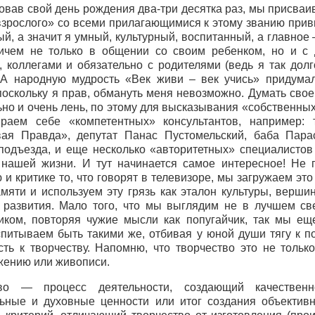
овав свой день рождения два-три десятка раз, мы присваи
взрослого» со всеми прилагающимися к этому званию прив
й, а значит я умный, культурный, воспитанный, а главное 
ичем не только в общении со своим ребенком, но и с 
, коллегами и обязательно с родителями (ведь я так долг
. А народную мудрость «Век живи – век учись» придумал
 поскольку я прав, обмануть меня невозможно. Думать свое
ьно и очень лень, по этому для высказывания «собственны
аем себе «компетентных» консультантов, например: 
ая Правда», депутат Панас Пустомельский, баба Пара
 подъезда, и еще несколько «авторитетных» специалистов
 нашей жизни. И тут начинается самое интересное! Не 
и критике то, что говорят в телевизоре, мы загружаем это
мяти и используем эту грязь как эталон культуры, вершин
 развития. Мало того, что мы выглядим не в лучшем св
иком, повторяя чужие мысли как попугайчик, так мы ещ
спитываем быть такими же, отбивая у юной души тягу к п
сть к творчеству. Напомню, что творчество это не только
жению или живописи.
тво — процесс деятельности, создающий качествен
ьные и духовные ценности или итог создания объективн