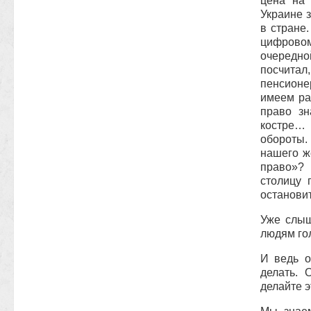
цена на 
Украине 
в стране
цифрово
очередн
посчита
пенсионе
имеем ра
право зн
костре…
обороты.
нашего ж
право»? 
столицу 
останови
Уже слыш
людям гол
И ведь о
делать. 
делайте э