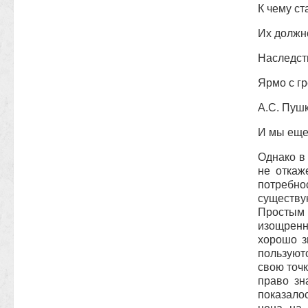
К чему
ст
Их
должн
Наследств
Ярмо с г
А.С. Пуш
И мы еще 
Однако в
не откаж
потребн
существ
Простым 
изощренн
хорошо з
пользуютс
свою точк
право зн
показало