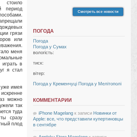
й стоило
й период
Смотреть все новости
пособами.
запрещали
ождевых
ПОГОДА
ции грязи
оров или
Погода
уважения.
Погода у
Сумах
тало меня
вологість:
ормальные
тиск:
 играть в
уг я стал
вітер:
Погода у Кременчуці
Погода у Мелітополі
 уже имея
 искренне
раз можно
КОММЕНТАРИИ
еужели так
ется туда
iPhone Magelang
к записи
Новинки от
 ты сразу
Apple: все, что представили купертиновцы
етный плод
в сентябре
Appleku Store Magelang
к записи