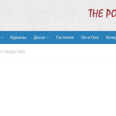
Курьезы
Досье
Гостиная
Он и Она
Конк
Я
/
ОБЩЕСТВО