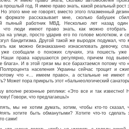
хлеб. Я имею право знать, сколько автомобилей прои
за прошлый год. Я имею право знать, какой реальный рост 
. Но этого мне не говорят, вместо этого плазменный дези
м формате рассказывает мне, сколько бабушек сбил
ой пьяный работник МВД. Несколько лет назад один
л, что люди имеют право знать, как можно отобрать 
ра на улице, просто ударив его по голове молотком, и с
згул бандитизма. Другой такой же выродок подумал, что
ать как можно безнаказанно изнасиловать девочку, сп
 уже сообщали о похожих случаях, эта пошесть уже 
 Наши права нарушаются регулярно, причем под выве
е блага». И в этой грязи мы все барахтаемся потому что
Полпроцента населения Украины сейчас трощит и сжи
потому что «… имеем право», а остальные не имеют 
ть? Может пора прикрыть этот «бальнеологический санатор
у вполне резонные реплики: «Это все и так известно! 
ову! Говори, что предлагаешь!»
пять, мы не хотим думать, хотим, чтобы кто-то сказал, 
Опять хотите быть обманутыми? Хотите что-то сделать
то сами!