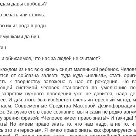
адам
дары
свободы
?
о
резать или стричь.
о их из рода в роды
ремушками да бич.
кин
и обижаемся, что нас за людей не считают?
 каждом из нас всю жизнь сидит маленький ребенок. Челове
ется от соблазна залезть туда куда «нельзя», стать ориг
ость к творчеству заложена в нас от рождения. Но в
ующей системой человек становится по умолчанию по
запретом нужного поведения уже не добится, надо де
ее. И для этого был изобретен очень интересный метод, м
наем. Современные Средства Массовой Дезинформации
я. Загрузив его в свое сознание, мы и сами не редко арг
у зрения фразой: «Человек имеет право знать!» И таки да
ать! Но имеем право знать то, что нам надо, а не то, чт
сь это интересным. Я имею право знать, как формируется 