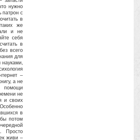
– запасти
что нужно
ь патрон с
очитать в
таких же
али и не
яйте себя
считать в
без всего
нания для
 науками,
сихология
нтернет –
игу, а не
з помощи
времени не
я и своих
 Особенно
авшихся в
обы потом
чередной
. Просто
Век живи –