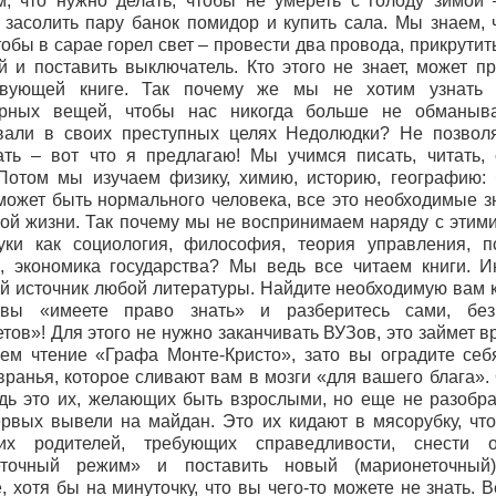
, что нужно делать, чтобы не умереть с голоду зимой 
, засолить пару банок помидор и купить сала. Мы знаем, 
тобы в сарае горел свет – провести два провода, прикрутит
й и поставить выключатель. Кто этого не знает, может пр
ствующей книге. Так почему же мы не хотим узнать 
арных вещей, чтобы нас никогда больше не обманыв
вали в своих преступных целях Недолюдки? Не позвол
ть – вот что я предлагаю! Мы учимся писать, читать, 
 Потом мы изучаем физику, химию, историю, географию: 
 может быть нормального человека, все это необходимые з
ой жизни. Так почему мы не воспринимаем наряду с этими
уки как социология, философия, теория управления, п
, экономика государства? Мы ведь все читаем книги. И
й источник любой литературы. Найдите необходимую вам кн
 вы «имеете право знать» и разберитесь сами, бе
тов»! Для этого не нужно заканчивать ВУЗов, это займет 
ем чтение «Графа Монте-Кристо», зато вы оградите себ
 вранья, которое сливают вам в мозги «для вашего блага».
едь это их, желающих быть взрослыми, но еще не разобр
ервых вывели на майдан. Это их кидают в мясорубку, чт
их родителей, требующих справедливости, снести о
еточный режим» и поставить новый (марионеточный)
, хотя бы на минуточку, что вы чего-то можете не знать. 