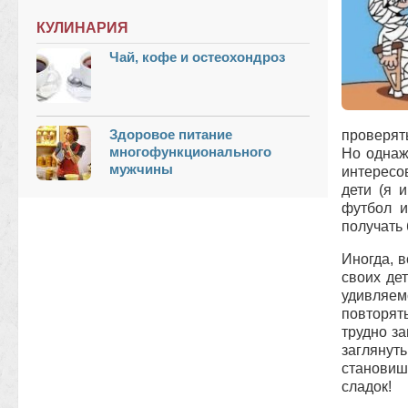
КУЛИНАРИЯ
Чай, кофе и остеохондроз
Здоровое питание
проверят
многофункционального
Но однаж
мужчины
интересо
дети (я 
футбол и
получать
Иногда, 
своих де
удивляем
повторять
трудно з
заглянут
становишь
сладок!