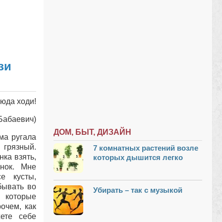
зи
сюда ходи!
Бабаевич)
ДОМ, БЫТ, ДИЗАЙН
ма ругала
 грязный.
7 комнатных растений возле
нка взять,
которых дышится легко
нок. Мне
е кусты,
бывать во
Убирать – так с музыкой
 которые
очем, как
ете себе