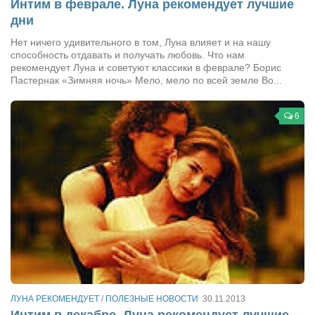
Интим в феврале. Луна рекомендует лучшие
Конкурсы
дни
Фестиваль. Конкурс «Колибри» 2017
Нет ничего удивительного в том, Луна влияет и на нашу
Конкурс «Колибри» 2016
способность отдавать и получать любовь. Что нам
рекомендует Луна и советуют классики в феврале? Борис
Конкурс «Колибри» 2015
Пастернак «Зимняя ночь» Мело, мело по всей земле Во...
Конкурс «Колибри» 2014
6
Литературный конкурс «Я люблю Украину»
Конкурс «Колибри — детям!» 2014
Конкурс «Колибри» 2013
Интервью
Афиша
Афиша Киев
Афиша Сумы
О нас
ЛУНА РЕКОМЕНДУЕТ
/
ПОЛЕЗНЫЕ НОВОСТИ
30.11.2013
Интим в декабре. Луна рекомендует лучшие