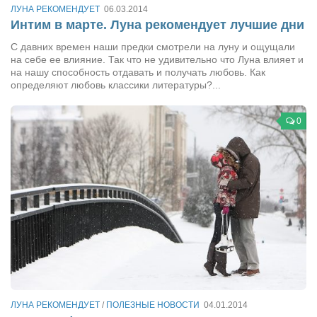
ЛУНА РЕКОМЕНДУЕТ
06.03.2014
Режиссёры
Интим в марте. Луна рекомендует лучшие дни
Художники
С давних времен наши предки смотрели на луну и ощущали
Надія Белокур
на себе ее влияние. Так что не удивительно что Луна влияет и
на нашу способность отдавать и получать любовь. Как
Анна Гидора
определяют любовь классики литературы?...
Леонтий Костур
0
Римма Миленкова
Ирина Проценко
Александр Садовский
Сергей Степанов
Анна Черненко
Марина Фенота
Гостиная
Он и Она
ЛУНА РЕКОМЕНДУЕТ
/
ПОЛЕЗНЫЕ НОВОСТИ
04.01.2014