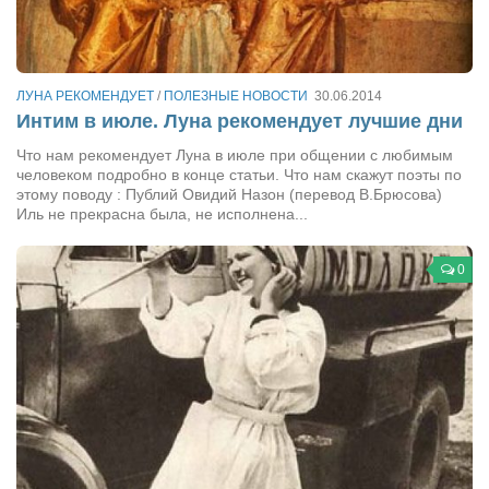
Сам себе доктор
Активный отдых
Курьезы
ЛУНА РЕКОМЕНДУЕТ
/
ПОЛЕЗНЫЕ НОВОСТИ
30.06.2014
Интим в июле. Луна рекомендует лучшие дни
Досье
Что нам рекомендует Луна в июле при общении с любимым
Арт-менеджеры
человеком подробно в конце статьи. Что нам скажут поэты по
этому поводу : Публий Овидий Назон (перевод В.Брюсова)
Лариса Ильченко
Иль не прекрасна была, не исполнена...
Орест Коваль
0
Тамара Кубракова
Елена Мельник
Вера Паненко
Семён Салатенко
Сергей Шепилов
Актёры
Валентин Бурый