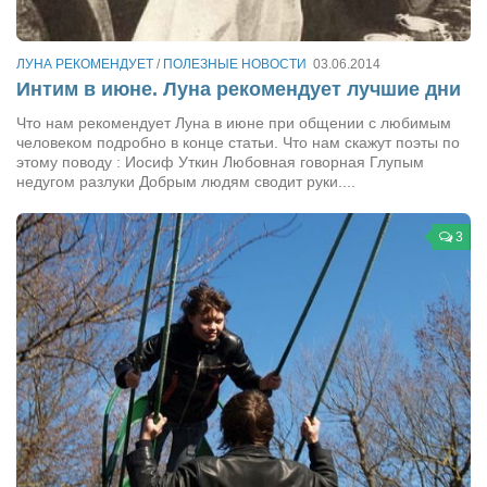
Артём Мяус
ЛУНА РЕКОМЕНДУЕТ
/
ПОЛЕЗНЫЕ НОВОСТИ
03.06.2014
Александра Сокол
Интим в июне. Луна рекомендует лучшие дни
Барды
Что нам рекомендует Луна в июне при общении с любимым
человеком подробно в конце статьи. Что нам скажут поэты по
Владимир Айзенберг
этому поводу : Иосиф Уткин Любовная говорная Глупым
Игорь Добровольский
недугом разлуки Добрым людям сводит руки....
Ольга Козаченко
3
Оксана Скоробагатская
Александра Скорук
Евгений Полюхович
Ольга Чикина
Бизнес-партнёры
Здоровье
Врач психиатр–нарколог Анплеев А.Б.