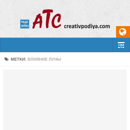
Select
События
МЕТКИ:
ВЛИЯНИЕ ЛУНЫ
Арт-креатив
Музыка
Живопись
Литература
Поэзия
Проза
Фотоискусство