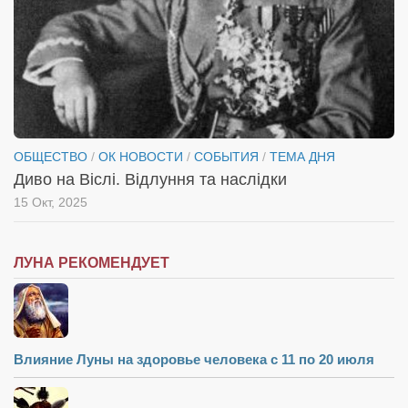
ОБЩЕСТВО
/
ОК НОВОСТИ
/
СОБЫТИЯ
/
ТЕМА ДНЯ
Диво на Віслі. Відлуння та наслідки
15 Окт, 2025
ЛУНА РЕКОМЕНДУЕТ
Влияние Луны на здоровье человека с 11 по 20 июля