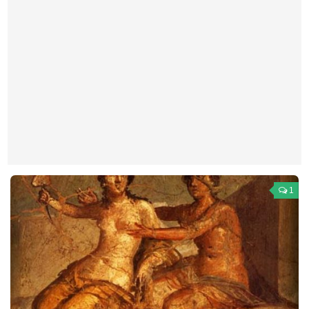
Театр
Архитектура
Кино
Техника
Общество
Факты
Выборы
Деньги
1
Традиции
Опросы
Экология
Здоровье
Здоровый образ жизни