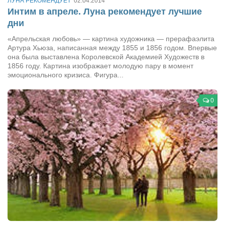
Туризм
ЛУНА РЕКОМЕНДУЕТ
02.04.2014
Интим в апреле. Луна рекомендует лучшие
«Траверс» — экипировочный центр
дни
Журналисты
«Апрельская любовь» — картина художника — прерафаэлита
Артура Хьюза, написанная между 1855 и 1856 годом. Впервые
Александр Гвоздик
она была выставлена Королевской Академией Художеств в
1856 году. Картина изображает молодую пару в момент
Александр Кугук
эмоционального кризиса. Фигура...
Музыканты
Евгений Касьяненко
0
Сергей Коноз
Денис Федченко
Звукорежиссёры
Alfom Studio
Guitarproduction Studio
Писатели
Поэты