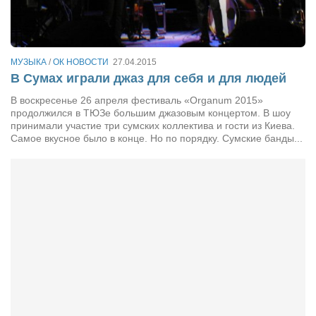
Сам себе доктор
Активный отдых
Курьезы
МУЗЫКА
/
ОК НОВОСТИ
27.04.2015
В Сумах играли джаз для себя и для людей
Досье
В воскресенье 26 апреля фестиваль «Organum 2015»
Арт-менеджеры
продолжился в ТЮЗе большим джазовым концертом. В шоу
принимали участие три сумских коллектива и гости из Киева.
Лариса Ильченко
Самое вкусное было в конце. Но по порядку. Сумские банды...
Орест Коваль
Тамара Кубракова
Елена Мельник
Вера Паненко
Семён Салатенко
Сергей Шепилов
Актёры
Валентин Бурый