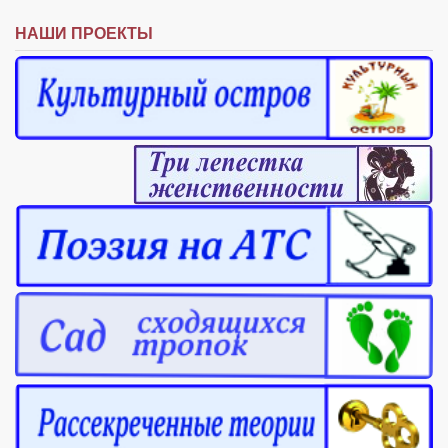
Режиссёры
НАШИ ПРОЕКТЫ
Художники
Надія Белокур
Анна Гидора
Леонтий Костур
Римма Миленкова
Ирина Проценко
Александр Садовский
Сергей Степанов
Анна Черненко
Марина Фенота
Гостиная
Он и Она