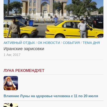
Косметологическое отделение КП Сумская
городская клиническая больница №4
Оптика — Медтехника
Тенториум -центр независимых дистрибьюторов
Кафе, клубы, рестораны
АКТИВНЫЙ ОТДЫХ
/
ОК НОВОСТИ
/
СОБЫТИЯ
/
ТЕМА ДНЯ
«Винегрет» — демократичный ресторан
Иранские зарисовки
«ЧАЙ — КАВА» магазин — кафе
1 Авг, 2017
Магазины
«CYCLE GARAGE» — магазин велосипедов
ЛУНА РЕКОМЕНДУЕТ
«Книголюб» — супермаркет
Багетный двор
МАГАЗИН СТИХОВ НА ЗАКАЗ
Влияние Луны на здоровье человека с 11 по 20 июля
«Павел» — магазин мужской одежды