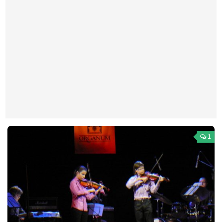
Театр
Архитектура
Кино
Техника
Общество
Факты
Выборы
Деньги
1
Традиции
Опросы
Экология
Здоровье
Здоровый образ жизни