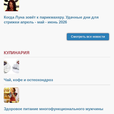
Туризм
«Траверс» — экипировочный центр
Журналисты
Когда Луна зовёт к парикмахеру. Удачные дни для
стрижки апрель - май - июнь 2026
Александр Гвоздик
Александр Кугук
Смотреть все новости
Музыканты
Евгений Касьяненко
КУЛИНАРИЯ
Сергей Коноз
Денис Федченко
Звукорежиссёры
Чай, кофе и остеохондроз
Alfom Studio
Guitarproduction Studio
Писатели
Здоровое питание многофункционального мужчины
Поэты