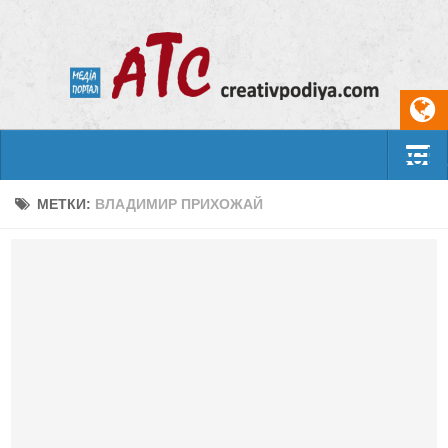
Select
События
МЕТКИ:
ВЛАДИМИР ПРИХОЖАЙ
Арт-креатив
Музыка
Живопись
Литература
Поэзия
Проза
Фотоискусство