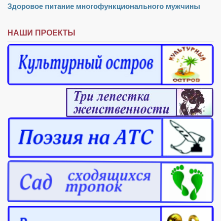
Здоровое питание многофункционального мужчины
Режиссёры
Художники
НАШИ ПРОЕКТЫ
Надія Белокур
Анна Гидора
Леонтий Костур
Римма Миленкова
Ирина Проценко
Александр Садовский
Сергей Степанов
Анна Черненко
Марина Фенота
Гостиная
Он и Она