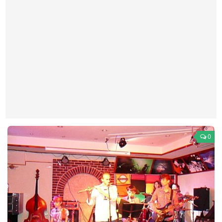
Театр
Архитектура
Кино
Техника
Общество
Факты
Выборы
Деньги
0
Традиции
Опросы
Экология
Здоровье
Здоровый образ жизни