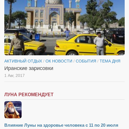
Косметологическое отделение КП Сумская
городская клиническая больница №4
Оптика — Медтехника
Тенториум -центр независимых дистрибьюторов
Кафе, клубы, рестораны
«Винегрет» — демократичный ресторан
АКТИВНЫЙ ОТДЫХ
/
ОК НОВОСТИ
/
СОБЫТИЯ
/
ТЕМА ДНЯ
«ЧАЙ — КАВА» магазин — кафе
Иранские зарисовки
Магазины
1 Авг, 2017
«CYCLE GARAGE» — магазин велосипедов
«Книголюб» — супермаркет
ЛУНА РЕКОМЕНДУЕТ
Багетный двор
МАГАЗИН СТИХОВ НА ЗАКАЗ
«Павел» — магазин мужской одежды
Влияние Луны на здоровье человека с 11 по 20 июля