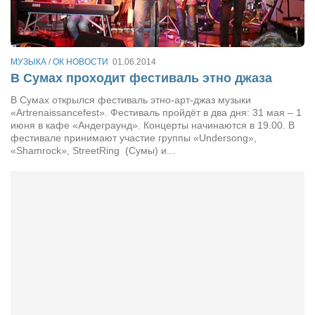
Сам себе доктор
Активный отдых
Курьезы
МУЗЫКА
/
ОК НОВОСТИ
01.06.2014
В Сумах проходит фестиваль этно джаза
Досье
В Сумах открылся фестиваль этно-арт-джаз музыки
Арт-менеджеры
«Artrenaissancefest». Фестиваль пройдёт в два дня: 31 мая – 1
июня в кафе «Андеграунд». Концерты начинаются в 19.00. В
Лариса Ильченко
фестивале принимают участие группы «Undersong»,
«Shamrock», StreetRing (Сумы) и...
Орест Коваль
Тамара Кубракова
Елена Мельник
Вера Паненко
Семён Салатенко
Сергей Шепилов
Актёры
Валентин Бурый