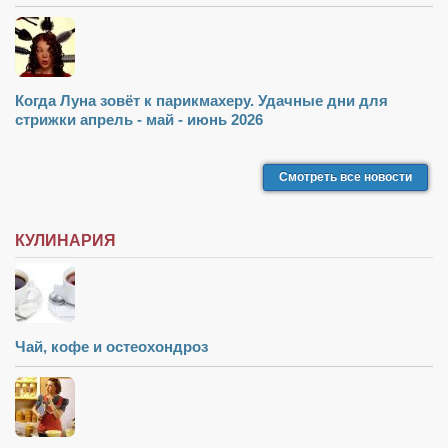
Туризм
«Траверс» — экипировочный центр
Журналисты
Александр Гвоздик
Когда Луна зовёт к парикмахеру. Удачные дни для
стрижки апрель - май - июнь 2026
Александр Кугук
Музыканты
Смотреть все новости
Евгений Касьяненко
Сергей Коноз
КУЛИНАРИЯ
Денис Федченко
Звукорежиссёры
Alfom Studio
Чай, кофе и остеохондроз
Guitarproduction Studio
Писатели
Поэты