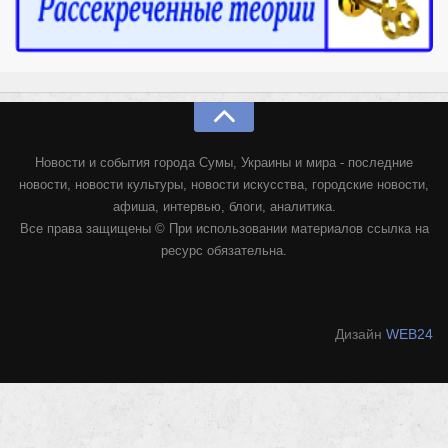
Конкурсы
Фестиваль. Конкурс «Колибри» 2017
Конкурс «Колибри» 2016
Конкурс «Колибри» 2015
Конкурс «Колибри» 2014
Новости и события города Сумы, Украины и мира - последние
Литературный конкурс «Я люблю Украину»
новости, новости культуры, новости искусства, городские новости,
Конкурс «Колибри — детям!» 2014
афиша, интервью, блоги, аналитика.
Все права защищены © При использовании материалов ссылка на
Конкурс «Колибри» 2013
ресурс обязательна.
Интервью
Афиша
Дизайн
WEB24
Афиша Киев
Афиша Сумы
О нас