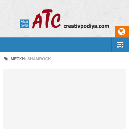
Select
События
МЕТКИ:
SHAMROCK
Арт-креатив
Музыка
Живопись
Литература
Поэзия
Проза
Фотоискусство