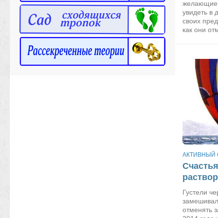
желающие, 
увидеть в
своих пред
как они от
АКТИВНЫЙ
Счастья
раствор
Густели че
замешивал
отменять з