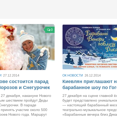
0
И
27.12.2014
ОК НОВОСТИ
26.12.2014
ове состоится парад
Киевлян приглашают н
орозов и Снегурочек
барабанное шоу по Го
, 27 декабря, накануне Нового
27 декабря на сцене главной ё
лым шествием пройдут Деды
будет представлено уникально
Снегурочки. В параде
— настоящий барабанный мюз
принять участие около 500
театрально-музыкальное пред
роев Нового года. Маршрут
«Барабанные вечера близ Дика