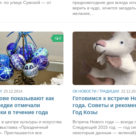
я: по улице Сумской — от
предновогодние дни всегда хоч
верить в чудо, хочется загадат
желание,...
0
И
25.12.2014
ОК НОВОСТИ
/
ТРАДИЦИИ
22.12.2
ове показывают как
Готовимся к встрече Н
едки отмечали
года. Советы и рекоме
ки в течение года
Год Козы
 в центре культуры и искусства
Встреча Нового года — всегда 
 выставка «Праздничный
Следующий 2015 год — год си
». Приглашаются все
некоторым данным — зеленой)