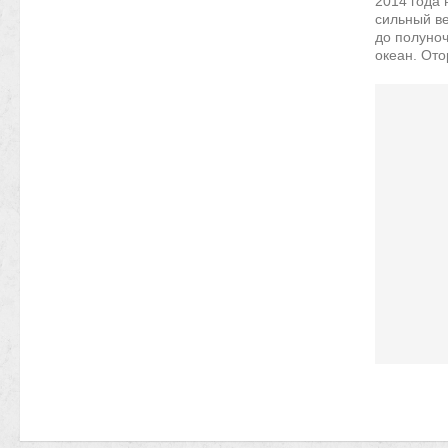
2014 года 
сильный ве
до полуноч
океан. Ото