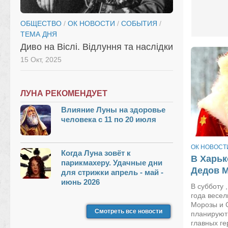
ОБЩЕСТВО
/
ОК НОВОСТИ
/
СОБЫТИЯ
/
ТЕМА ДНЯ
Диво на Віслі. Відлуння та наслідки
15 Окт, 2025
ЛУНА РЕКОМЕНДУЕТ
Влияние Луны на здоровье
человека с 11 по 20 июля
ОК НОВОСТ
Когда Луна зовёт к
В Харьк
парикмахеру. Удачные дни
Дедов М
для стрижки апрель - май -
июнь 2026
В субботу 
года весе
Морозы и 
Смотреть все новости
планируют 
главных ге