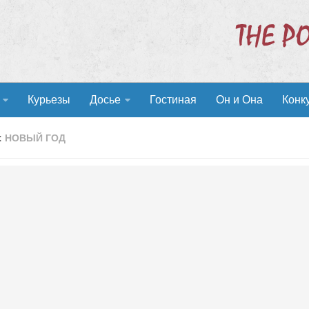
Курьезы
Досье
Гостиная
Он и Она
Конк
:
НОВЫЙ ГОД