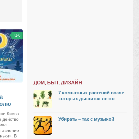
0
ДОМ, БЫТ, ДИЗАЙН
7 комнатных растений возле
а
которых дышится легко
голю
лки Киева
Убирать – так с музыкой
е действо
икл —
ставление
ньки». В