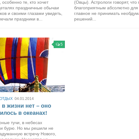
особенно те, кто хочет
(Овцы). Астрологи говорят, что 
 деталях праздничные обычаи
благоприятным абсолютно для 
ков и своими глазами увидеть,
главное не принимать необду
мечали праздники в...
решений...
5
 ОТДЫХ
04.01.2014
 в жизни нет – оно
илось в океанах!
рные тучи, в небесах
и бурю. Но мы решили не
адуманную встречу Нового,