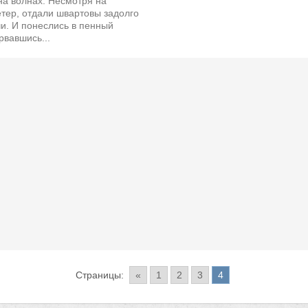
на волнах. Несмотря на
тер, отдали швартовы задолго
и. И понеслись в пенный
рвавшись...
Страницы:
«
1
2
3
4