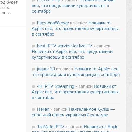
год будет
все, что представили купертиновцы в
всех,
сентябре
манных
https://go88.esq/
к записи
Новинки от
Apple: все, что представили купертиновцы
в сентябре
best IPTV service for live TV
к записи
Новинки от Apple: все, что представили
купертиновцы в сентябре
jaguar 33
к записи
Новинки от Apple: все,
что представили купертиновцы в сентябре
4K IPTV Streaming
к записи
Новинки от
Apple: все, что представили купертиновцы
в сентябре
Hellen
к записи
Пантелеймон Куліш —
опальний світоч української культури
TiviMate IPTV
к записи
Новинки от Apple: