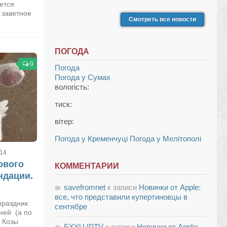
ется
ь заветное
Смотреть все новости
ПОГОДА
0
Погода
Погода у
Сумах
вологість:
тиск:
вітер:
Погода у Кременчуці
Погода у Мелітополі
014
ового
КОММЕНТАРИИ
ндации.
savefromnet
к записи
Новинки от Apple:
все, что представили купертиновцы в
праздник.
сентябре
ней (а по
 Козы
EXYU IPTV
к записи
Новинки от Apple: