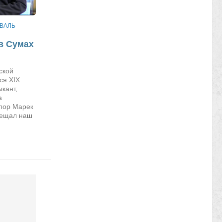
ОВАЛЬ
в Сумах
мской
ся XIX
ыкант,
а
 пор Марек
сещал наш