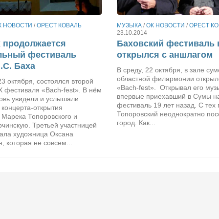
К НОВОСТИ
/
ОРЕСТ КОВАЛЬ
МУЗЫКА
/
ОК НОВОСТИ
/
ОРЕСТ К
23.10.2014
 продолжается
Баховский фестиваль 
льный фестиваль
открылся с аншлагом
.С. Баха
В среду, 22 октября, в зале су
областной филармонии открыл
 23 октября, состоялся второй
«Bach-fest». Открывал его муз
X фестиваля «Bach-fest». В нём
впервые приехавший в Сумы н
новь увидели и услышали
фестиваль 19 лет назад. С тех
 концерта-открытия
Топоровский неоднократно по
 Марека Топоровского и
город. Как...
рчинскую. Третьей участницей
тала художница Оксана
, которая не совсем...