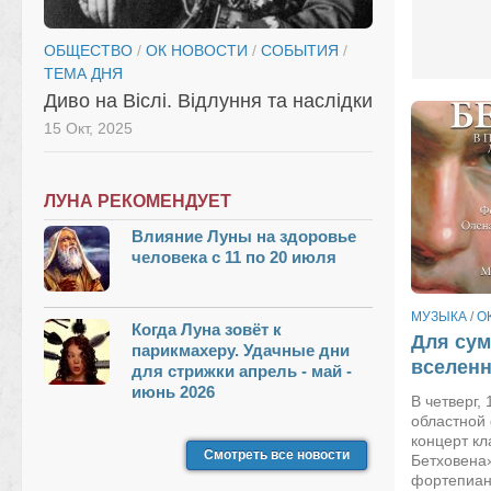
ОБЩЕСТВО
/
ОК НОВОСТИ
/
СОБЫТИЯ
/
ТЕМА ДНЯ
Диво на Віслі. Відлуння та наслідки
15 Окт, 2025
ЛУНА РЕКОМЕНДУЕТ
Влияние Луны на здоровье
человека с 11 по 20 июля
МУЗЫКА
/
О
Когда Луна зовёт к
Для сум
парикмахеру. Удачные дни
вселенн
для стрижки апрель - май -
июнь 2026
В четверг,
областной
концерт к
Смотреть все новости
Бетховена
фортепиан