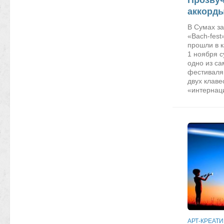
аккорды
В Сумах з
«Bach-fest
прошли в к
1 ноября 
одно из с
фестиваля
двух клаве
«интернац
АРТ-КРЕАТИ