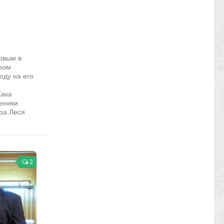
рвым в
ром
оду на его
Жака
еники
ра Леся
2