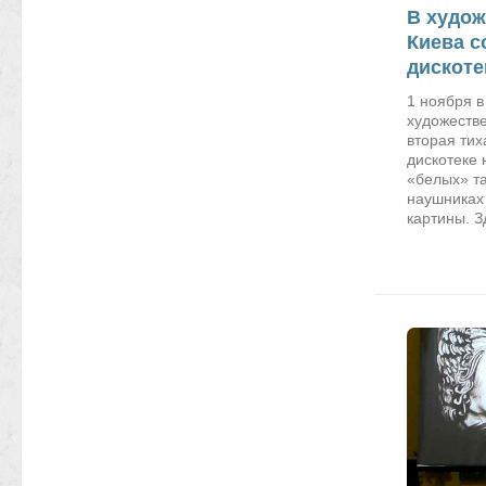
В худож
Киева с
дискоте
1 ноября 
художеств
вторая тих
дискотеке 
«белых» та
наушниках
картины. З