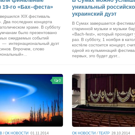
 19-го «Бах–феста»
уникальный российско
украинский дуэт
авершился XIX фестиваль
». Два последних концерта
В Сумах завершается фестива
атолическом храме. В субботу
старинной музыки и музыки ба
сумчанам было презентовано
«Bach-fest», который проходит 
амых ожидаемых событий
раз. В субботу, 1 ноября в кат
 — интернациональный дуэт
костёле состоится концерт, сч
синов. Впрочем, слово
одной из кульминаций фестива
иональный»...
первых, это будет дуэт...
0
В
/
ОК НОВОСТИ
01.11.2014
ОК НОВОСТИ
/
ТЕАТР
28.10.2014