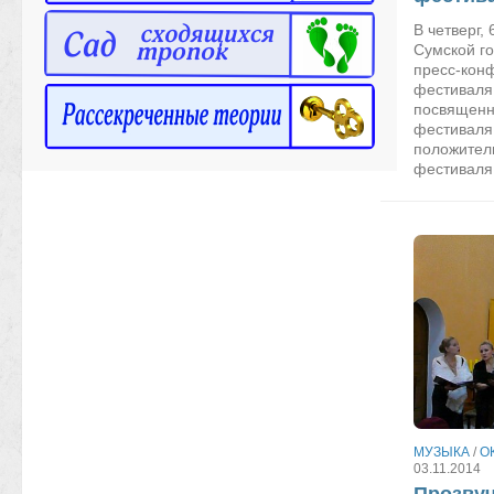
В четверг,
Сумской г
пресс-кон
фестиваля 
посвященна
фестиваля
положител
фестиваля 
МУЗЫКА
/
О
03.11.2014
Прозву