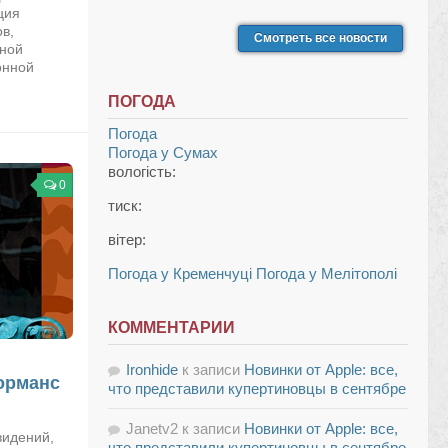
ция
в,
Смотреть все новости
ной
онной
ПОГОДА
Погода
Погода у
Сумах
вологість:
0
тиск:
вітер:
Погода у Кременчуці
Погода у Мелітополі
КОММЕНТАРИИ
Ironhide
к записи
Новинки от Apple: все,
орманс
что представили купертиновцы в сентябре
Janetv2
к записи
Новинки от Apple: все,
видений,
что представили купертиновцы в сентябре