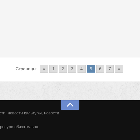
Страницы:
«
1
2
3
4
5
6
7
»
ти, новости культуры, новости
ресурс обязательна.