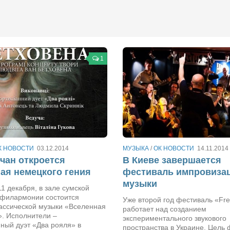
1
К НОВОСТИ
03.12.2014
МУЗЫКА
/
ОК НОВОСТИ
14.11.2014
чан откроется
В Киеве завершается
ая немецкого гения
фестиваль импровиза
музыки
 11 декабря, в зале сумской
 филармонии состоится
Уже второй год фестиваль «Fre
лассической музыки «Вселенная
работает над созданием
». Исполнители –
экспериментального звукового
ный дуэт «Два рояля» в
пространства в Украине. Цель