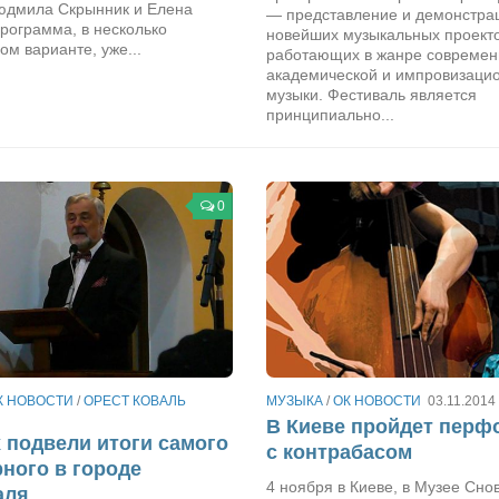
Людмила Скрынник и Елена
— представление и демонстра
рограмма, в несколько
новейших музыкальных проекто
м варианте, уже...
работающих в жанре современ
академической и импровизаци
музыки. Фестиваль является
принципиально...
0
К НОВОСТИ
/
ОРЕСТ КОВАЛЬ
МУЗЫКА
/
ОК НОВОСТИ
03.11.2014
В Киеве пройдет перф
 подвели итоги самого
с контрабасом
ного в городе
4 ноября в Киеве, в Музее Сно
аля