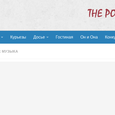
Курьезы
Досье
Гостиная
Он и Она
Конк
:
МУЗЫКА