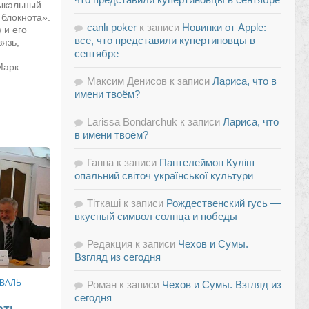
зыкальный
 блокнота».
canlı poker
к записи
Новинки от Apple:
 и его
все, что представили купертиновцы в
язь,
сентябре
арк...
Максим Денисов
к записи
Лариса, что в
имени твоём?
Larissa Bondarchuk
к записи
Лариса, что
в имени твоём?
Ганна
к записи
Пантелеймон Куліш —
опальний світоч української культури
Тіткаші
к записи
Рождественский гусь —
вкусный символ солнца и победы
Редакция
к записи
Чехов и Сумы.
Взгляд из сегодня
ОВАЛЬ
Роман
к записи
Чехов и Сумы. Взгляд из
сегодня
ать