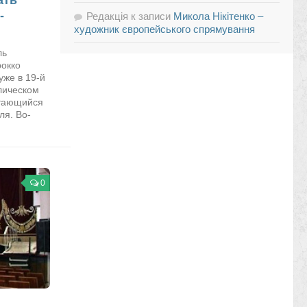
-
Редакція
к записи
Микола Нікітенко –
художник європейського спрямування
ль
рокко
уже в 19-й
олическом
итающийся
ля. Во-
0