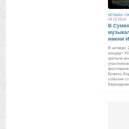
МУЗЫКА
/
О
24.10.2014
В Сумах
музыка
имени И
В четверг,
концерт XI
зрители в
участников
фестиваля
Божену Ко
события с
Бернадская