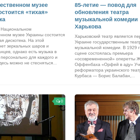
ественном музее
85-летие — повод для
остоится «тихая»
обновления театра
ка
музыкальной комедии
Харькова
в Национальном
енном музее Украины состоится
Харьковский театр является пе
ая дискотека. На этой
Украине государственным теат
нет зеркальных шаров и
музыкальной комедии. В 1929 г
нцев, однако есть музыка в
сцене состоялась премьера
 персонально для каждого и
«осовремененной» оперетты 
десь можно не стесняться...
Оффенбаха «Орфей в аду» Уч
реформатора украинского теат
Курбаса — Борис Балабан,...
0