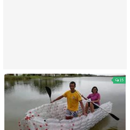
Театр
Архитектура
Кино
Техника
Общество
Факты
Выборы
Деньги
15
Традиции
Опросы
Экология
Здоровье
Здоровый образ жизни