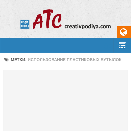
Select
События
МЕТКИ:
ИСПОЛЬЗОВАНИЕ ПЛАСТИКОВЫХ БУТЫЛОК
Арт-креатив
Музыка
Живопись
Литература
Поэзия
Проза
Фотоискусство