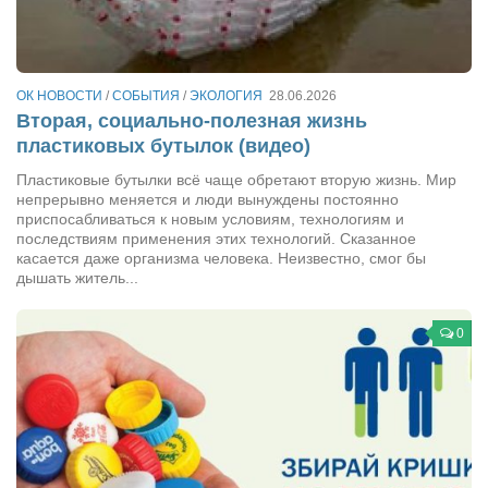
Сам себе доктор
Активный отдых
Курьезы
ОК НОВОСТИ
/
СОБЫТИЯ
/
ЭКОЛОГИЯ
28.06.2026
Вторая, социально-полезная жизнь
Досье
пластиковых бутылок (видео)
Арт-менеджеры
Пластиковые бутылки всё чаще обретают вторую жизнь. Мир
непрерывно меняется и люди вынуждены постоянно
Лариса Ильченко
приспосабливаться к новым условиям, технологиям и
Орест Коваль
последствиям применения этих технологий. Сказанное
касается даже организма человека. Неизвестно, смог бы
Тамара Кубракова
дышать житель...
Елена Мельник
0
Вера Паненко
Семён Салатенко
Сергей Шепилов
Актёры
Валентин Бурый