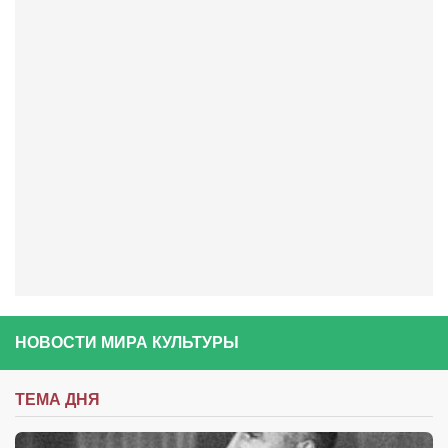
Косметологическое отделение КП Сумская
городская клиническая больница №4
Оптика — Медтехника
Тенториум -центр независимых дистрибьюторов
Кафе, клубы, рестораны
«Винегрет» — демократичный ресторан
«ЧАЙ — КАВА» магазин — кафе
Магазины
«CYCLE GARAGE» — магазин велосипедов
«Книголюб» — супермаркет
НОВОСТИ МИРА КУЛЬТУРЫ
Багетный двор
МАГАЗИН СТИХОВ НА ЗАКАЗ
ТЕМА ДНЯ
«Павел» — магазин мужской одежды