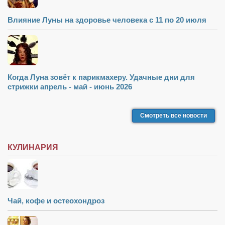
Режиссёры
Влияние Луны на здоровье человека с 11 по 20 июля
Художники
Надія Белокур
Анна Гидора
Леонтий Костур
Когда Луна зовёт к парикмахеру. Удачные дни для
стрижки апрель - май - июнь 2026
Римма Миленкова
Ирина Проценко
Смотреть все новости
Александр Садовский
Сергей Степанов
КУЛИНАРИЯ
Анна Черненко
Марина Фенота
Гостиная
Чай, кофе и остеохондроз
Он и Она