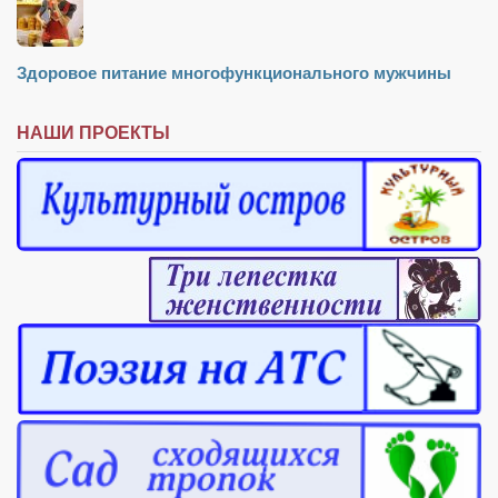
Конкурсы
Фестиваль. Конкурс «Колибри» 2017
Здоровое питание многофункционального мужчины
Конкурс «Колибри» 2016
Конкурс «Колибри» 2015
НАШИ ПРОЕКТЫ
Конкурс «Колибри» 2014
Литературный конкурс «Я люблю Украину»
Конкурс «Колибри — детям!» 2014
Конкурс «Колибри» 2013
Интервью
Афиша
Афиша Киев
Афиша Сумы
О нас