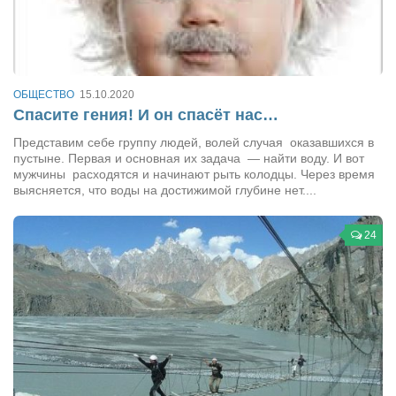
Косметологическое отделение КП Сумская
городская клиническая больница №4
Оптика — Медтехника
Тенториум -центр независимых дистрибьюторов
ОБЩЕСТВО
15.10.2020
Спасите гения! И он спасёт нас…
Кафе, клубы, рестораны
Представим себе группу людей, волей случая оказавшихся в
пустыне. Первая и основная их задача — найти воду. И вот
«Винегрет» — демократичный ресторан
мужчины расходятся и начинают рыть колодцы. Через время
выясняется, что воды на достижимой глубине нет....
«ЧАЙ — КАВА» магазин — кафе
Магазины
24
«CYCLE GARAGE» — магазин велосипедов
«Книголюб» — супермаркет
Багетный двор
МАГАЗИН СТИХОВ НА ЗАКАЗ
«Павел» — магазин мужской одежды