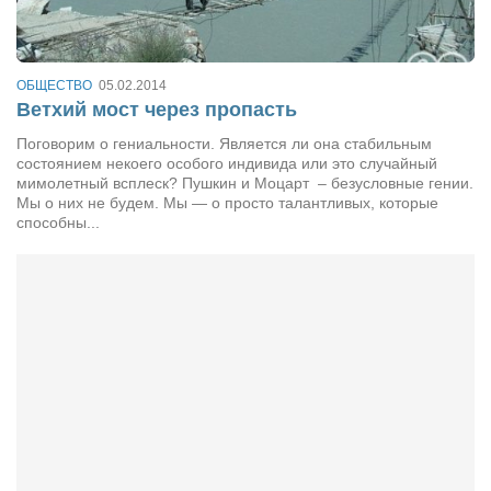
Туризм
«Траверс» — экипировочный центр
Журналисты
ОБЩЕСТВО
05.02.2014
Ветхий мост через пропасть
Александр Гвоздик
Поговорим о гениальности. Является ли она стабильным
Александр Кугук
состоянием некоего особого индивида или это случайный
Музыканты
мимолетный всплеск? Пушкин и Моцарт – безусловные гении.
Мы о них не будем. Мы — о просто талантливых, которые
Евгений Касьяненко
способны...
Сергей Коноз
Денис Федченко
Звукорежиссёры
Alfom Studio
Guitarproduction Studio
Писатели
Поэты