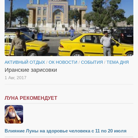
Конкурсы
Фестиваль. Конкурс «Колибри» 2017
Конкурс «Колибри» 2016
Конкурс «Колибри» 2015
Конкурс «Колибри» 2014
Литературный конкурс «Я люблю Украину»
АКТИВНЫЙ ОТДЫХ
/
ОК НОВОСТИ
/
СОБЫТИЯ
/
ТЕМА ДНЯ
Конкурс «Колибри — детям!» 2014
Иранские зарисовки
Конкурс «Колибри» 2013
1 Авг, 2017
Интервью
Афиша
ЛУНА РЕКОМЕНДУЕТ
Афиша Киев
Афиша Сумы
О нас
Влияние Луны на здоровье человека с 11 по 20 июля