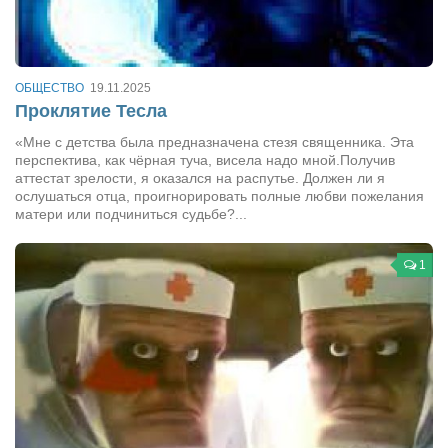
Сам себе доктор
Активный отдых
Курьезы
ОБЩЕСТВО
19.11.2025
Проклятие Тесла
Досье
«Мне с детства была предназначена стезя священника. Эта
Арт-менеджеры
перспектива, как чёрная туча, висела надо мной.Получив
аттестат зрелости, я оказался на распутье. Должен ли я
Лариса Ильченко
ослушаться отца, проигнорировать полные любви пожелания
матери или подчиниться судьбе?...
Орест Коваль
Тамара Кубракова
1
Елена Мельник
Вера Паненко
Семён Салатенко
Сергей Шепилов
Актёры
Валентин Бурый