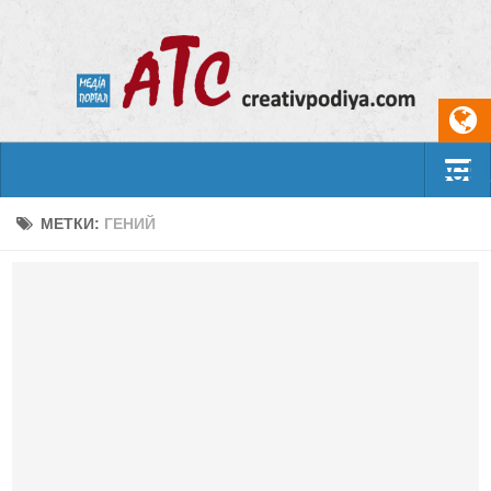
Select
События
МЕТКИ:
ГЕНИЙ
Арт-креатив
Музыка
Живопись
Литература
Поэзия
Проза
Фотоискусство