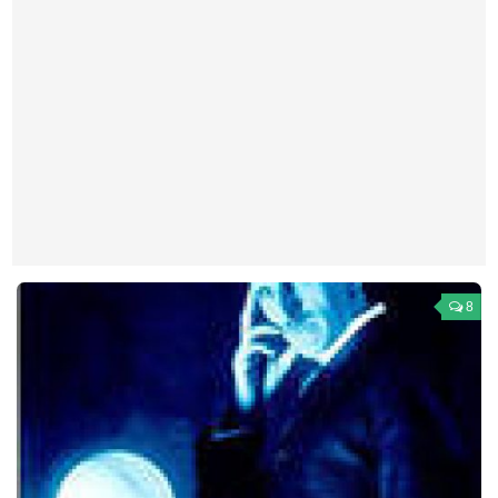
Театр
Архитектура
Кино
Техника
Общество
Факты
Выборы
Деньги
8
Традиции
Опросы
Экология
Здоровье
Здоровый образ жизни