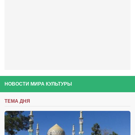
Режиссёры
Художники
Надія Белокур
Анна Гидора
Леонтий Костур
Римма Миленкова
Ирина Проценко
Александр Садовский
НОВОСТИ МИРА КУЛЬТУРЫ
Сергей Степанов
Анна Черненко
ТЕМА ДНЯ
Марина Фенота
Гостиная
Он и Она