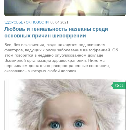
Артём Мяус
Александра Сокол
ЗДОРОВЬЕ
/
ОК НОВОСТИ
08.04.2021
Любовь и гениальность названы среди
Барды
основных причин шизофрении
Владимир Айзенберг
Все, без исключения, люди находятся под влиянием
Игорь Добровольский
факторов, ведущих к риску заболевания шизофренией. Об
этом говорится в недавно опубликованном докладе
Ольга Козаченко
Всемирной организации здравоохранения. Ниже мы
перечислим достаточно распространенные состояния,
Оксана Скоробагатская
оказавшись в которых любой человек...
Александра Скорук
52
Евгений Полюхович
Ольга Чикина
Бизнес-партнёры
Здоровье
Врач психиатр–нарколог Анплеев А.Б.