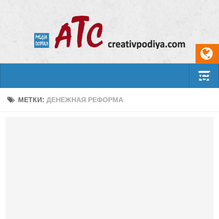
Select
События
МЕТКИ:
ДЕНЕЖНАЯ РЕФОРМА
Арт-креатив
Музыка
Живопись
Литература
Поэзия
Проза
Фотоискусство