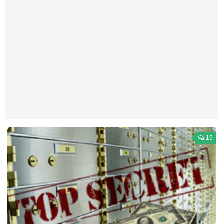
Театр
Архитектура
Кино
Техника
Общество
Факты
Выборы
Деньги
19
Традиции
Опросы
Экология
Здоровье
Здоровый образ жизни