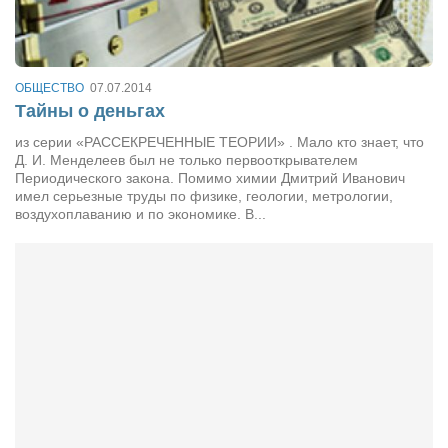
Сам себе доктор
Активный отдых
Курьезы
ОБЩЕСТВО
07.07.2014
Тайны о деньгах
Досье
из серии «РАССЕКРЕЧЕННЫЕ ТЕОРИИ» . Мало кто знает, что
Арт-менеджеры
Д. И. Менделеев был не только первооткрывателем
Периодического закона. Помимо химии Дмитрий Иванович
Лариса Ильченко
имел серьезные труды по физике, геологии, метрологии,
воздухоплаванию и по экономике. В...
Орест Коваль
Тамара Кубракова
Елена Мельник
Вера Паненко
Семён Салатенко
Сергей Шепилов
Актёры
Валентин Бурый