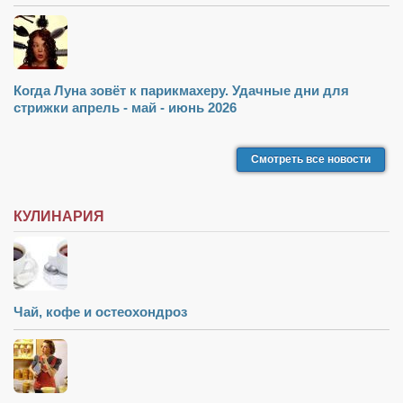
Туризм
«Траверс» — экипировочный центр
Журналисты
Александр Гвоздик
Когда Луна зовёт к парикмахеру. Удачные дни для
стрижки апрель - май - июнь 2026
Александр Кугук
Музыканты
Смотреть все новости
Евгений Касьяненко
Сергей Коноз
КУЛИНАРИЯ
Денис Федченко
Звукорежиссёры
Alfom Studio
Чай, кофе и остеохондроз
Guitarproduction Studio
Писатели
Поэты