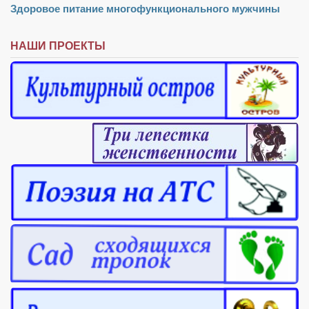
Здоровое питание многофункционального мужчины
Режиссёры
Художники
НАШИ ПРОЕКТЫ
Надія Белокур
Анна Гидора
Леонтий Костур
Римма Миленкова
Ирина Проценко
Александр Садовский
Сергей Степанов
Анна Черненко
Марина Фенота
Гостиная
Он и Она