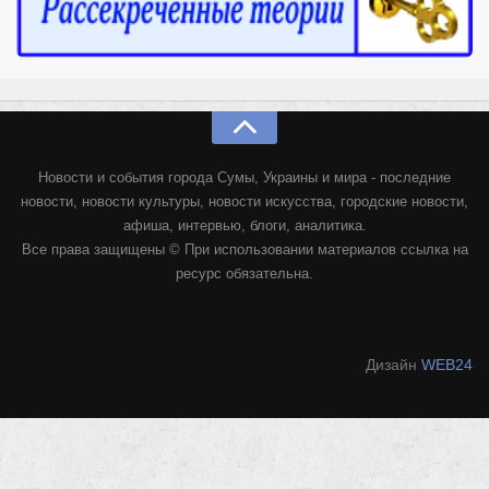
Конкурсы
Фестиваль. Конкурс «Колибри» 2017
Конкурс «Колибри» 2016
Конкурс «Колибри» 2015
Конкурс «Колибри» 2014
Новости и события города Сумы, Украины и мира - последние
Литературный конкурс «Я люблю Украину»
новости, новости культуры, новости искусства, городские новости,
Конкурс «Колибри — детям!» 2014
афиша, интервью, блоги, аналитика.
Все права защищены © При использовании материалов ссылка на
Конкурс «Колибри» 2013
ресурс обязательна.
Интервью
Афиша
Дизайн
WEB24
Афиша Киев
Афиша Сумы
О нас