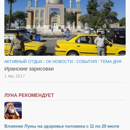
Косметологическое отделение КП Сумская
городская клиническая больница №4
Оптика — Медтехника
Тенториум -центр независимых дистрибьюторов
Кафе, клубы, рестораны
«Винегрет» — демократичный ресторан
АКТИВНЫЙ ОТДЫХ
/
ОК НОВОСТИ
/
СОБЫТИЯ
/
ТЕМА ДНЯ
«ЧАЙ — КАВА» магазин — кафе
Иранские зарисовки
Магазины
1 Авг, 2017
«CYCLE GARAGE» — магазин велосипедов
«Книголюб» — супермаркет
ЛУНА РЕКОМЕНДУЕТ
Багетный двор
МАГАЗИН СТИХОВ НА ЗАКАЗ
«Павел» — магазин мужской одежды
Влияние Луны на здоровье человека с 11 по 20 июля