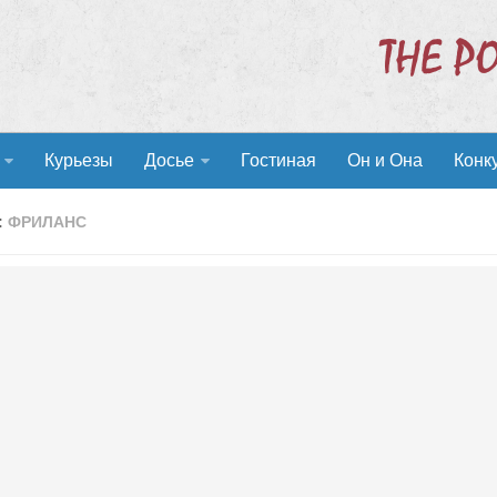
Курьезы
Досье
Гостиная
Он и Она
Конк
:
ФРИЛАНС