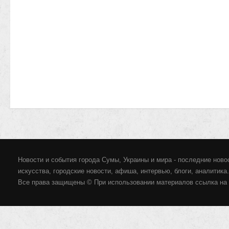
Новости и события города Сумы, Украины и мира - последние новос
искусства, городские новости, афиша, интервью, блоги, аналитика.
Все права защищены © При использовании материалов ссылка на 