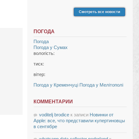
Смотреть все новости
ПОГОДА
Погода
Погода у
Сумах
вологість:
тиск:
вітер:
Погода у Кременчуці
Погода у Мелітополі
КОММЕНТАРИИ
voditelj brodice
к записи
Новинки от
Apple: все, что представили купертиновцы
в сентябре
whatsapp data collector nederland
к