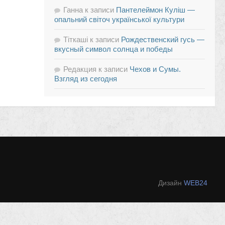
Ганна
к записи
Пантелеймон Куліш —
опальний світоч української культури
Тіткаші
к записи
Рождественский гусь —
вкусный символ солнца и победы
Редакция
к записи
Чехов и Сумы.
Взгляд из сегодня
Дизайн
WEB24