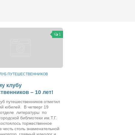
1
ЛУБ ПУТЕШЕСТВЕННИКОВ
у клубу
твенников – 10 лет!
луб путешественников отметил
ий юбилей. В четверг 19
 отделе литературы по
городской библиотеки им.Т.Г.
состоялось торжественное
 честь столь знаменательной
низатор, главный идеолог и