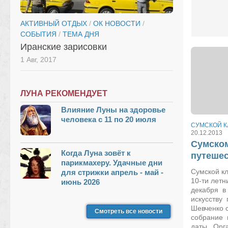
АКТИВНЫЙ ОТДЫХ
/
ОК НОВОСТИ
/
СОБЫТИЯ
/
ТЕМА ДНЯ
Иранские зарисовки
1 Авг, 2017
ЛУНА РЕКОМЕНДУЕТ
Влияние Луны на здоровье
человека с 11 по 20 июля
СУМСКОЙ К
20.12.2013
Сумском
Когда Луна зовёт к
путешес
парикмахеру. Удачные дни
Сумской к
для стрижки апрель - май -
10-ти летн
июнь 2026
декабря в
искусству 
Шевченко 
Смотреть все новости
собрание в
даты. Орга