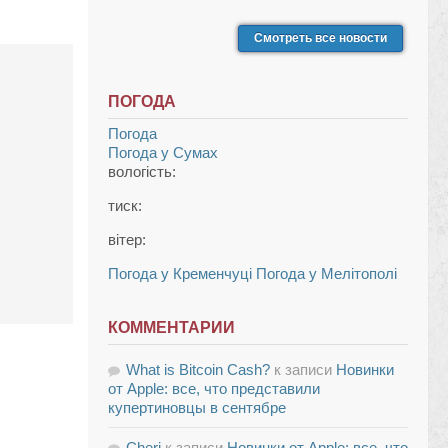
Смотреть все новости
ПОГОДА
Погода
Погода у
Сумах
вологість:
тиск:
вітер:
Погода у Кременчуці
Погода у Мелітополі
КОММЕНТАРИИ
What is Bitcoin Cash?
к записи
Новинки
от Apple: все, что представили
купертиновцы в сентябре
Cheri
к записи
Новинки от Apple: все, что