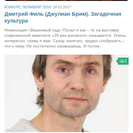
Конкурсы
КОНКУРС "КОЛИБРИ" 2016
18.01.2017
Фестиваль. Конкурс «Колибри» 2017
Дмитрий Филь (Джулиан Брим). Загадочная
культура
Конкурс «Колибри» 2016
Номинация «Вишневый сад» Попал я как – то на выставку
Конкурс «Колибри» 2015
современной живописи «20 век кончился» называется. Очень
интересно, скажу я вам. Cразу, конечно, трудно сообразить –
Конкурс «Колибри» 2014
что к чему. Но постепенно привыкаешь. И потом...
Литературный конкурс «Я люблю Украину»
Конкурс «Колибри — детям!» 2014
3
Конкурс «Колибри» 2013
Интервью
Афиша
Афиша Киев
Афиша Сумы
О нас