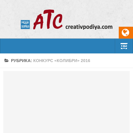
Select
События
РУБРИКА:
КОНКУРС «КОЛИБРИ» 2016
Арт-креатив
Музыка
Живопись
Литература
Поэзия
Проза
Фотоискусство