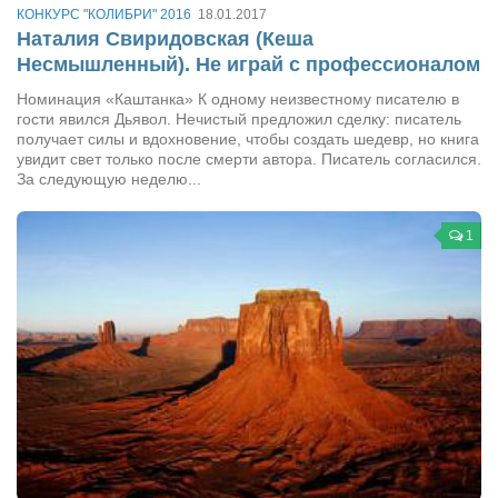
КОНКУРС "КОЛИБРИ" 2016
18.01.2017
Режиссёры
Наталия Свиридовская (Кеша
Художники
Несмышленный). Не играй с профессионалом
Надія Белокур
Номинация «Каштанка» К одному неизвестному писателю в
гости явился Дьявол. Нечистый предложил сделку: писатель
Анна Гидора
получает силы и вдохновение, чтобы создать шедевр, но книга
увидит свет только после смерти автора. Писатель согласился.
Леонтий Костур
За следующую неделю...
Римма Миленкова
Ирина Проценко
1
Александр Садовский
Сергей Степанов
Анна Черненко
Марина Фенота
Гостиная
Он и Она