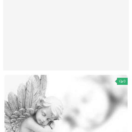
Театр
Архитектура
Кино
Техника
Общество
Факты
Выборы
Деньги
0
Традиции
Опросы
Экология
Здоровье
Здоровый образ жизни