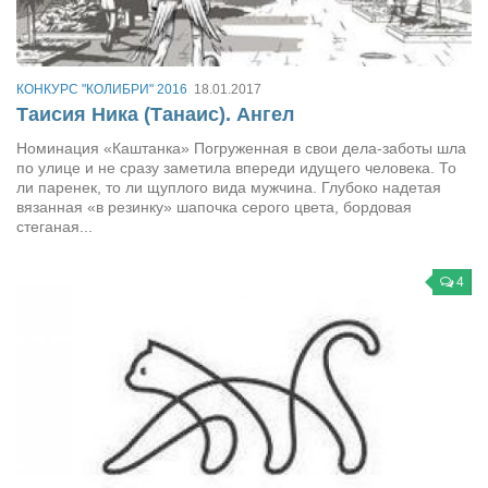
Артём Мяус
Александра Сокол
КОНКУРС "КОЛИБРИ" 2016
18.01.2017
Барды
Таисия Ника (Танаис). Ангел
Владимир Айзенберг
Номинация «Каштанка» Погруженная в свои дела-заботы шла
по улице и не сразу заметила впереди идущего человека. То
Игорь Добровольский
ли паренек, то ли щуплого вида мужчина. Глубоко надетая
вязанная «в резинку» шапочка серого цвета, бордовая
Ольга Козаченко
стеганая...
Оксана Скоробагатская
4
Александра Скорук
Евгений Полюхович
Ольга Чикина
Бизнес-партнёры
Здоровье
Врач психиатр–нарколог Анплеев А.Б.