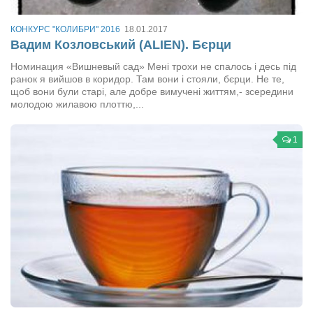
Туризм
«Траверс» — экипировочный центр
КОНКУРС "КОЛИБРИ" 2016
18.01.2017
Вадим Козловський (ALIEN). Бєрци
Журналисты
Номинация «Вишневый сад» Мені трохи не спалось і десь під
Александр Гвоздик
ранок я вийшов в коридор. Там вони і стояли, бєрци. Не те,
щоб вони були старі, але добре вимучені життям,- зсередини
Александр Кугук
молодою жилавою плоттю,...
Музыканты
Евгений Касьяненко
1
Сергей Коноз
Денис Федченко
Звукорежиссёры
Alfom Studio
Guitarproduction Studio
Писатели
Поэты