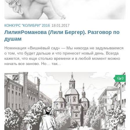
Сам себе доктор
Активный отдых
Курьезы
КОНКУРС "КОЛИБРИ" 2016
18.01.2017
ЛилияРоманова (Лили Бергер). Разговор по
Досье
душам
Арт-менеджеры
Номинация «Вишнёвый сад» — Мы никогда не задумываемся
о том, что будет дальше и что принесет новый день. Всегда
Лариса Ильченко
кажется, что еще столько времени и в любой момент можно
Орест Коваль
начать все заново. Но… так...
Тамара Кубракова
0
Елена Мельник
Вера Паненко
Семён Салатенко
Сергей Шепилов
Актёры
Валентин Бурый