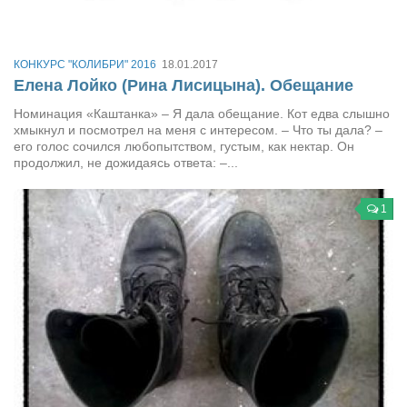
Косметологическое отделение КП Сумская
городская клиническая больница №4
Оптика — Медтехника
КОНКУРС "КОЛИБРИ" 2016
18.01.2017
Елена Лойко (Рина Лисицына). Обещание
Тенториум -центр независимых дистрибьюторов
Номинация «Каштанка» – Я дала обещание. Кот едва слышно
хмыкнул и посмотрел на меня с интересом. – Что ты дала? –
Кафе, клубы, рестораны
его голос сочился любопытством, густым, как нектар. Он
продолжил, не дожидаясь ответа: –...
«Винегрет» — демократичный ресторан
«ЧАЙ — КАВА» магазин — кафе
1
Магазины
«CYCLE GARAGE» — магазин велосипедов
«Книголюб» — супермаркет
Багетный двор
МАГАЗИН СТИХОВ НА ЗАКАЗ
«Павел» — магазин мужской одежды