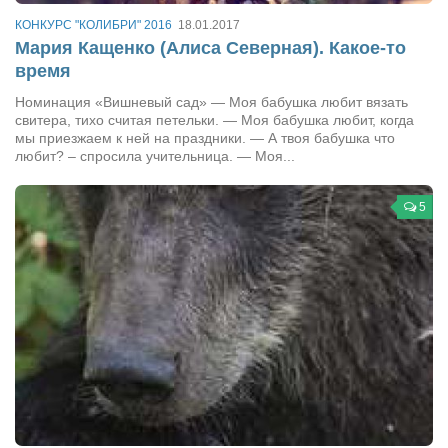
КОНКУРС "КОЛИБРИ" 2016
18.01.2017
Мария Кащенко (Алиса Северная). Какое-то
время
Номинация «Вишневый сад» — Моя бабушка любит вязать
свитера, тихо считая петельки. — Моя бабушка любит, когда
мы приезжаем к ней на праздники. — А твоя бабушка что
любит? – спросила учительница. — Моя...
5