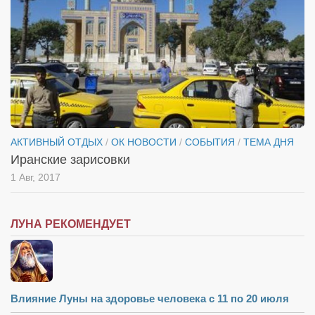
Артём Мяус
Александра Сокол
Барды
Владимир Айзенберг
Игорь Добровольский
Ольга Козаченко
АКТИВНЫЙ ОТДЫХ
/
ОК НОВОСТИ
/
СОБЫТИЯ
/
ТЕМА ДНЯ
Иранские зарисовки
Оксана Скоробагатская
1 Авг, 2017
Александра Скорук
Евгений Полюхович
ЛУНА РЕКОМЕНДУЕТ
Ольга Чикина
Бизнес-партнёры
Здоровье
Влияние Луны на здоровье человека с 11 по 20 июля
Врач психиатр–нарколог Анплеев А.Б.