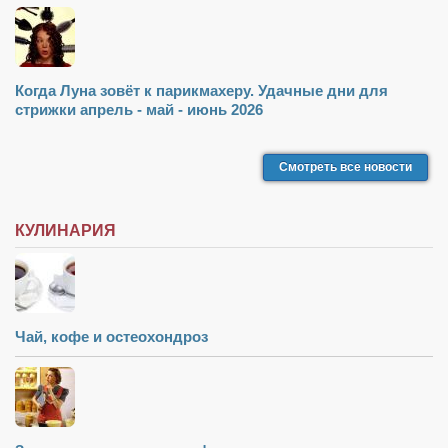
Косметологическое отделение КП Сумская
городская клиническая больница №4
Оптика — Медтехника
Когда Луна зовёт к парикмахеру. Удачные дни для
Тенториум -центр независимых дистрибьюторов
стрижки апрель - май - июнь 2026
Кафе, клубы, рестораны
Смотреть все новости
«Винегрет» — демократичный ресторан
«ЧАЙ — КАВА» магазин — кафе
КУЛИНАРИЯ
Магазины
«CYCLE GARAGE» — магазин велосипедов
«Книголюб» — супермаркет
Чай, кофе и остеохондроз
Багетный двор
МАГАЗИН СТИХОВ НА ЗАКАЗ
«Павел» — магазин мужской одежды