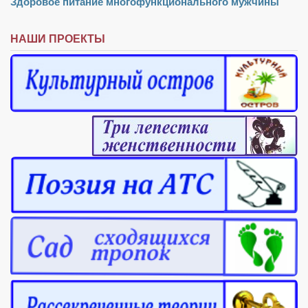
Туризм
Здоровое питание многофункционального мужчины
«Траверс» — экипировочный центр
НАШИ ПРОЕКТЫ
Журналисты
Александр Гвоздик
Александр Кугук
Музыканты
Евгений Касьяненко
Сергей Коноз
Денис Федченко
Звукорежиссёры
Alfom Studio
Guitarproduction Studio
Писатели
Поэты