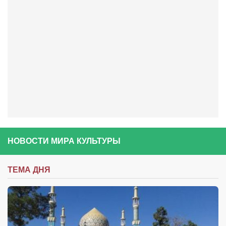
Сам себе доктор
Активный отдых
Курьезы
Досье
Арт-менеджеры
Лариса Ильченко
Орест Коваль
Тамара Кубракова
НОВОСТИ МИРА КУЛЬТУРЫ
Елена Мельник
Вера Паненко
ТЕМА ДНЯ
Семён Салатенко
Сергей Шепилов
Актёры
Валентин Бурый