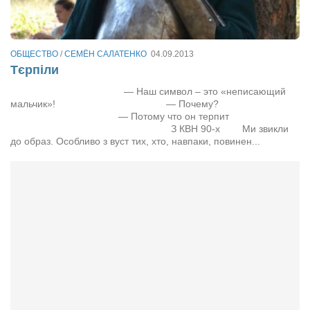
Театр
Архитектура
ОБЩЕСТВО
/
СЕМЁН САЛАТЕНКО
04.09.2013
Кино
Тєрпіли
Техника
— Наш символ – это «неписающий
мальчик»! — Почему?
Общество
— Потому что он терпит
З КВН 90-х Ми звикли
Факты
до образ. Особливо з вуст тих, хто, навпаки, повинен...
Выборы
Деньги
Традиции
Опросы
Экология
Здоровье
Здоровый образ жизни