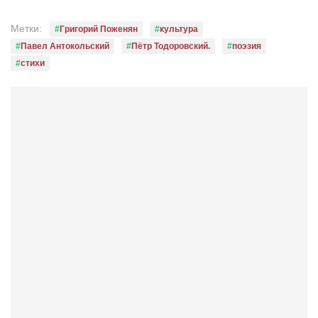
Метки:
Григорий Поженян
культура
Павел Антокольский
Пётр Тодоровский.
поэзия
стихи