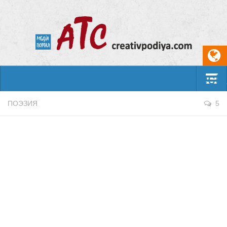
Select
События
ПОЭЗИЯ
5
Арт-креатив
Музыка
Живопись
Литература
Поэзия
Проза
Фотоискусство