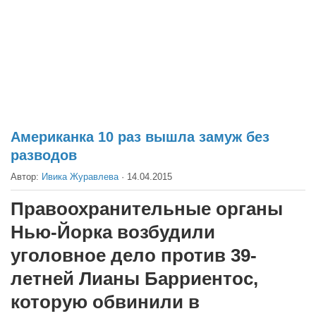
Театр
Архитектура
Кино
Техника
Общество
Факты
Американка 10 раз вышла замуж без
разводов
Выборы
Автор:
Ивика Журавлева
·
14.04.2015
Деньги
Традиции
Правоохранительные органы
Опросы
Нью-Йорка возбудили
Экология
уголовное дело против 39-
летней Лианы Барриентос,
Здоровье
которую обвинили в
Здоровый образ жизни