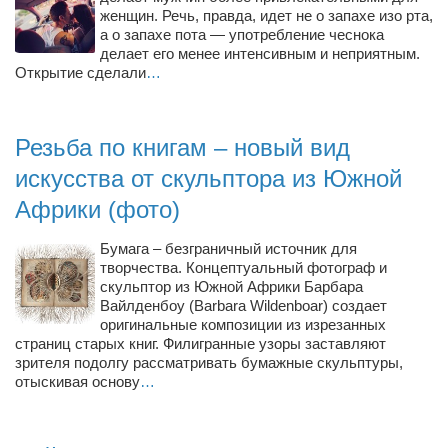
Режиссёры
женщин. Речь, правда, идет не о запахе изо рта,
а о запахе пота — употребление чеснока
Художники
делает его менее интенсивным и неприятным.
Открытие сделали
…
Надія Белокур
Анна Гидора
Резьба по книгам – новый вид
Леонтий Костур
искусства от скульптора из Южной
Римма Миленкова
Африки (фото)
Ирина Проценко
Александр Садовский
Бумага – безграничный источник для
творчества. Концептуальный фотограф и
Сергей Степанов
скульптор из Южной Африки Барбара
Вайлденбоу (Barbara Wildenboar) создает
Анна Черненко
оригинальные композиции из изрезанных
страниц старых книг. Филигранные узоры заставляют
Марина Фенота
зрителя подолгу рассматривать бумажные скульптуры,
Гостиная
отыскивая основу
…
Он и Она