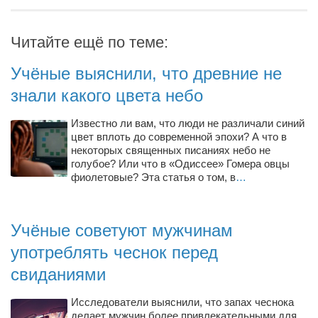
Туризм
«Траверс» — экипировочный центр
Читайте ещё по теме:
Журналисты
Учёные выяснили, что древние не
Александр Гвоздик
знали какого цвета небо
Александр Кугук
Музыканты
Известно ли вам, что люди не различали синий
цвет вплоть до современной эпохи? А что в
Евгений Касьяненко
некоторых священных писаниях небо не
голубое? Или что в «Одиссее» Гомера овцы
Сергей Коноз
фиолетовые? Эта статья о том, в
…
Денис Федченко
Звукорежиссёры
Учёные советуют мужчинам
Alfom Studio
употреблять чеснок перед
Guitarproduction Studio
свиданиями
Писатели
Исследователи выяснили, что запах чеснока
Поэты
делает мужчин более привлекательными для