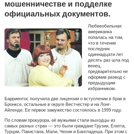
мошенничестве и подделке
Сам себе доктор
официальных документов.
Активный отдых
Курьезы
Любвеобильная
американка
Досье
попалась на том,
что в течение
Арт-менеджеры
последних
одиннадцати лет
Лариса Ильченко
десять раз шла под
Орест Коваль
венец,
предварительно не
Тамара Кубракова
оформив развод с
предыдущим
Елена Мельник
избранником.
Вера Паненко
Барриентос получила две лицензии о вступлении в брак в
Бронксе, остальные в округе Вестчестер и на Лонг-
Семён Салатенко
Айленде. Ее первое замужество состоялось в 1999 году.
Сергей Шепилов
По словам прокурора, её мужьями стали выходцы из
Актёры
самых разных стран — это были граждане Грузии, Египта,
Турции, Пакистана, Мали, Чехии и Бангладеша. При этом с
Валентин Бурый