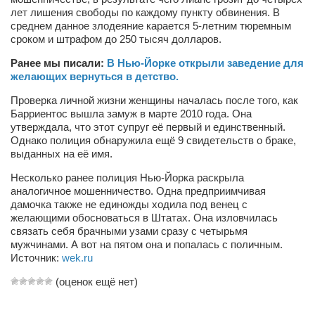
Косметологическое отделение КП Сумская
лет лишения свободы по каждому пункту обвинения. В
городская клиническая больница №4
среднем данное злодеяние карается 5-летним тюремным
сроком и штрафом до 250 тысяч долларов.
Оптика — Медтехника
Ранее мы писали:
В Нью-Йорке открыли заведение для
Тенториум -центр независимых дистрибьюторов
желающих вернуться в детство.
Проверка личной жизни женщины началась после того, как
Кафе, клубы, рестораны
Барриентос вышла замуж в марте 2010 года. Она
утверждала, что этот супруг её первый и единственный.
«Винегрет» — демократичный ресторан
Однако полиция обнаружила ещё 9 свидетельств о браке,
выданных на её имя.
«ЧАЙ — КАВА» магазин — кафе
Магазины
Несколько ранее полиция Нью-Йорка раскрыла
аналогичное мошенничество. Одна предприимчивая
«CYCLE GARAGE» — магазин велосипедов
дамочка также не единожды ходила под венец с
желающими обосноваться в Штатах. Она изловчилась
«Книголюб» — супермаркет
связать себя брачными узами сразу с четырьмя
мужчинами. А вот на пятом она и попалась с поличным.
Багетный двор
Источник:
wek.ru
МАГАЗИН СТИХОВ НА ЗАКАЗ
(оценок ещё нет)
«Павел» — магазин мужской одежды