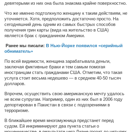
девятерыми из них она была знакома крайне поверхностно.
Артём Мяус
Что же именно подтолкнуло женщину к таким действиям, не
уточняется. Хотя, предположить достаточно просто. На
Александра Сокол
сегодняшний день одним из самых быстрых способов
Барды
получения грин карты (вида на жительство в США)
является брак с гражданином Америки.
Владимир Айзенберг
Ранее мы писали:
В Нью-Йорке появился «серийный
Игорь Добровольский
обниматель»
Ольга Козаченко
По всей видимости, женщина зарабатывала деньги,
заключая фиктивные браки и тем самым помогая
Оксана Скоробагатская
иностранцам стать гражданами США. Отметим, что такая
Александра Скорук
услуга стоит весьма недешево — в среднем 40-50 тысяч
долларов.
Евгений Полюхович
Впрочем, осуществить свою американскую мечту удалось
Ольга Чикина
не всем супругам. Например, один из них был в 2006 году
депортирован в Пакистан в связи с подозрениями в
Бизнес-партнёры
терроризме.
Здоровье
В ближайшее время многомужница предстанет перед
судом. Ей инкриминируют два пункта статьи о
Врач психиатр–нарколог Анплеев А.Б.
мошенничестве, в результате чего Лиане грозит до четырех