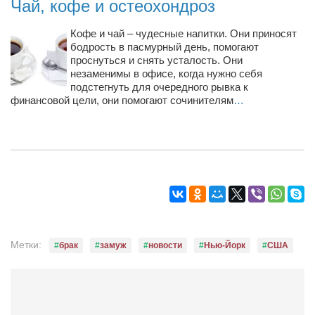
Чай, кофе и остеохондроз
Конкурсы
Фестиваль. Конкурс «Колибри» 2017
Кофе и чай – чудесные напитки. Они приносят
бодрость в пасмурный день, помогают
Конкурс «Колибри» 2016
проснуться и снять усталость. Они
незаменимы в офисе, когда нужно себя
Конкурс «Колибри» 2015
подстегнуть для очередного рывка к
Конкурс «Колибри» 2014
финансовой цели, они помогают сочинителям
…
Литературный конкурс «Я люблю Украину»
Конкурс «Колибри — детям!» 2014
Конкурс «Колибри» 2013
Интервью
Афиша
Афиша Киев
Метки:
брак
замуж
новости
Нью-Йорк
США
Афиша Сумы
О нас