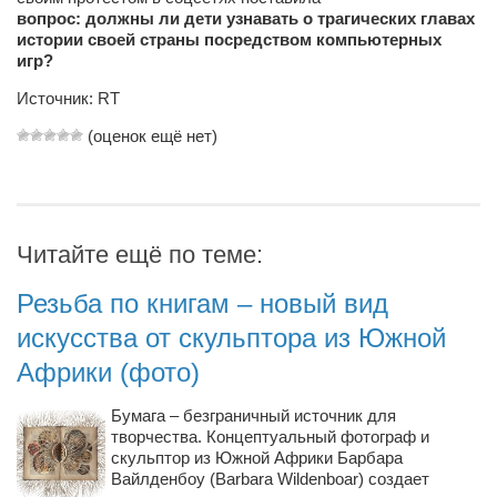
Туризм
вопрос: должны ли дети узнавать о трагических главах
«Траверс» — экипировочный центр
истории своей страны посредством компьютерных
игр?
Журналисты
Источник:
RT
Александр Гвоздик
(оценок ещё нет)
Александр Кугук
Музыканты
Евгений Касьяненко
Читайте ещё по теме:
Сергей Коноз
Денис Федченко
Резьба по книгам – новый вид
Звукорежиссёры
искусства от скульптора из Южной
Африки (фото)
Alfom Studio
Guitarproduction Studio
Бумага – безграничный источник для
творчества. Концептуальный фотограф и
Писатели
скульптор из Южной Африки Барбара
Поэты
Вайлденбоу (Barbara Wildenboar) создает