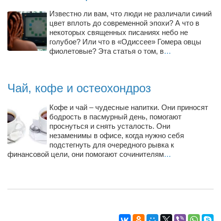
Конкурсы
Известно ли вам, что люди не различали синий
Фестиваль. Конкурс «Колибри» 2017
цвет вплоть до современной эпохи? А что в
некоторых священных писаниях небо не
Конкурс «Колибри» 2016
голубое? Или что в «Одиссее» Гомера овцы
фиолетовые? Эта статья о том, в
…
Конкурс «Колибри» 2015
Конкурс «Колибри» 2014
Чай, кофе и остеохондроз
Литературный конкурс «Я люблю Украину»
Конкурс «Колибри — детям!» 2014
Кофе и чай – чудесные напитки. Они приносят
бодрость в пасмурный день, помогают
Конкурс «Колибри» 2013
проснуться и снять усталость. Они
Интервью
незаменимы в офисе, когда нужно себя
подстегнуть для очередного рывка к
Афиша
финансовой цели, они помогают сочинителям
…
Афиша Киев
Афиша Сумы
О нас