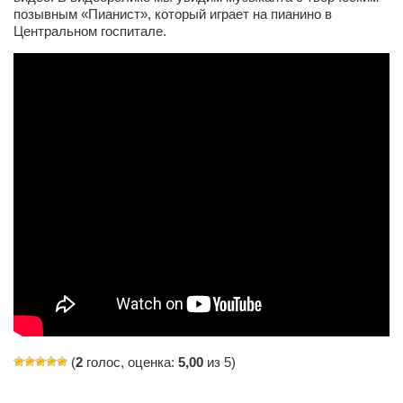
позывным «Пианист», который играет на пианино в
Артём Мяус
Центральном госпитале.
Александра Сокол
Барды
Владимир Айзенберг
Игорь Добровольский
Ольга Козаченко
Оксана Скоробагатская
Александра Скорук
Евгений Полюхович
Ольга Чикина
Бизнес-партнёры
Здоровье
(
2
голос, оценка:
5,00
из 5)
Врач психиатр–нарколог Анплеев А.Б.