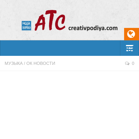
Select
События
МУЗЫКА
/
ОК НОВОСТИ
0
Арт-креатив
Музыка
Живопись
Литература
Поэзия
Проза
Фотоискусство