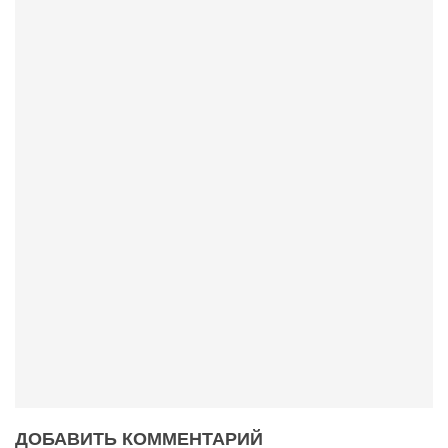
Конкурсы
Фестиваль. Конкурс «Колибри» 2017
Конкурс «Колибри» 2016
Конкурс «Колибри» 2015
Конкурс «Колибри» 2014
Литературный конкурс «Я люблю Украину»
Конкурс «Колибри — детям!» 2014
Конкурс «Колибри» 2013
Интервью
Афиша
Афиша Киев
Афиша Сумы
О нас
ДОБАВИТЬ КОММЕНТАРИЙ