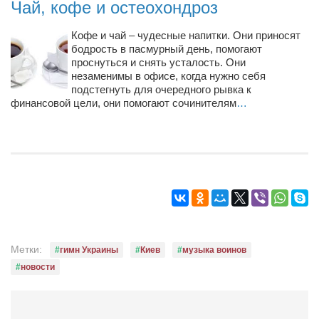
Чай, кофе и остеохондроз
Режиссёры
Художники
Кофе и чай – чудесные напитки. Они приносят
бодрость в пасмурный день, помогают
Надія Белокур
проснуться и снять усталость. Они
незаменимы в офисе, когда нужно себя
Анна Гидора
подстегнуть для очередного рывка к
финансовой цели, они помогают сочинителям
…
Леонтий Костур
Римма Миленкова
Ирина Проценко
Александр Садовский
Сергей Степанов
Анна Черненко
Марина Фенота
Метки:
гимн Украины
Киев
музыка воинов
новости
Гостиная
Он и Она