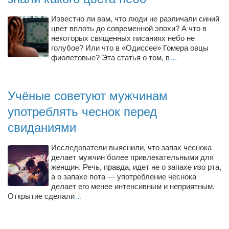
Туризм
«Траверс» — экипировочный центр
Известно ли вам, что люди не различали синий
цвет вплоть до современной эпохи? А что в
Журналисты
некоторых священных писаниях небо не
голубое? Или что в «Одиссее» Гомера овцы
Александр Гвоздик
фиолетовые? Эта статья о том, в
…
Александр Кугук
Музыканты
Учёные советуют мужчинам
Евгений Касьяненко
употреблять чеснок перед
Сергей Коноз
свиданиями
Денис Федченко
Исследователи выяснили, что запах чеснока
Звукорежиссёры
делает мужчин более привлекательными для
женщин. Речь, правда, идет не о запахе изо рта,
Alfom Studio
а о запахе пота — употребление чеснока
Guitarproduction Studio
делает его менее интенсивным и неприятным.
Открытие сделали
…
Писатели
Поэты