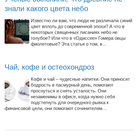
Режиссёры
знали какого цвета небо
Художники
Известно ли вам, что люди не различали синий
Надія Белокур
цвет вплоть до современной эпохи? А что в
некоторых священных писаниях небо не
Анна Гидора
голубое? Или что в «Одиссее» Гомера овцы
фиолетовые? Эта статья о том, в
…
Леонтий Костур
Римма Миленкова
Чай, кофе и остеохондроз
Ирина Проценко
Александр Садовский
Кофе и чай – чудесные напитки. Они приносят
бодрость в пасмурный день, помогают
Сергей Степанов
проснуться и снять усталость. Они
Анна Черненко
незаменимы в офисе, когда нужно себя
подстегнуть для очередного рывка к
Марина Фенота
финансовой цели, они помогают сочинителям
…
Гостиная
Он и Она