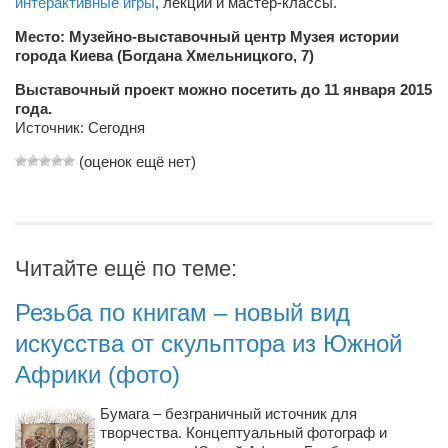
интерактивные игры
, лекции и мастер-классы.
Косметологическое отделение КП Сумская
городская клиническая больница №4
Место: Музейно-выставочный центр Музея истории
города Киева (Богдана Хмельницкого, 7)
Оптика — Медтехника
Выставочный проект можно посетить до 11 января 2015
Тенториум -центр независимых дистрибьюторов
года.
Источник:
Сегодня
Кафе, клубы, рестораны
(оценок ещё нет)
«Винегрет» — демократичный ресторан
«ЧАЙ — КАВА» магазин — кафе
Магазины
Читайте ещё по теме:
«CYCLE GARAGE» — магазин велосипедов
Резьба по книгам – новый вид
«Книголюб» — супермаркет
искусства от скульптора из Южной
Багетный двор
Африки (фото)
МАГАЗИН СТИХОВ НА ЗАКАЗ
Бумага – безграничный источник для
«Павел» — магазин мужской одежды
творчества. Концептуальный фотограф и