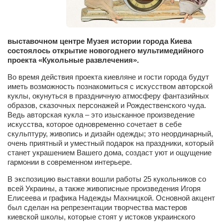
Сам себе доктор
Активный отдых
Курьезы
выставочном центре Музея истории города Киева
состоялось открытие новогоднего мультимедийного
Досье
проекта «Кукольные развлечения».
Арт-менеджеры
Во время действия проекта киевляне и гости города будут
иметь возможность познакомиться с искусством авторской
Лариса Ильченко
куклы, окунуться в праздничную атмосферу фантазийных
образов, сказочных персонажей и Рождественского чуда.
Орест Коваль
Ведь авторская кукла – это изысканное произведение
искусства, которое одновременно сочетает в себе
Тамара Кубракова
скульптуру, живопись и дизайн одежды; это неординарный,
Елена Мельник
очень приятный и уместный подарок на праздники, который
станет украшением Вашего дома, создаст уют и ощущение
Вера Паненко
гармонии в современном интерьере.
Семён Салатенко
В экспозицию выставки вошли работы 25 кукольников со
всей Украины, а также живописные произведения Игоря
Сергей Шепилов
Елисеева и графика Надежды Махницкой. Основной акцент
Актёры
был сделан на репрезентации творчества мастеров
киевской школы, которые стоят у истоков украинского
Валентин Бурый