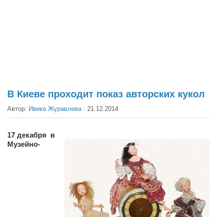
Театр
Архитектура
Кино
Техника
Общество
Факты
В Киеве проходит показ авторских кукол
Выборы
Автор:
Ивика Журавлева
·
21.12.2014
Деньги
17 декабря в
Традиции
Музейно-
Опросы
Экология
Здоровье
Здоровый образ жизни