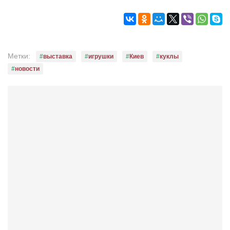
Конкурсы
Фестиваль. Конкурс «Колибри» 2017
Конкурс «Колибри» 2016
Конкурс «Колибри» 2015
Метки:
выставка
игрушки
Киев
куклы
новости
Конкурс «Колибри» 2014
Литературный конкурс «Я люблю Украину»
Конкурс «Колибри — детям!» 2014
Конкурс «Колибри» 2013
Интервью
Афиша
Афиша Киев
Афиша Сумы
О нас