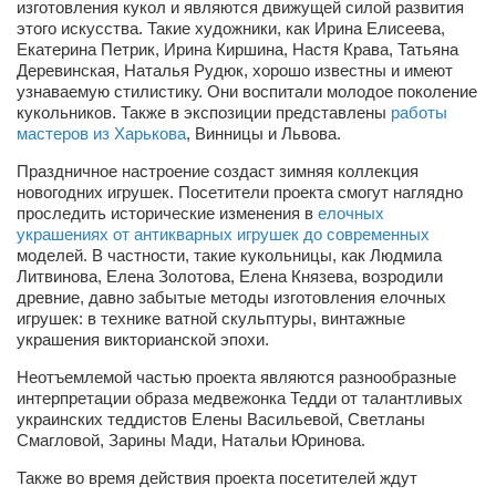
изготовления кукол и являются движущей силой развития
этого искусства. Такие художники, как Ирина Елисеева,
Артём Мяус
Екатерина Петрик, Ирина Киршина, Настя Крава, Татьяна
Деревинская, Наталья Рудюк, хорошо известны и имеют
Александра Сокол
узнаваемую стилистику. Они воспитали молодое поколение
Барды
кукольников. Также в экспозиции представлены
работы
мастеров из Харькова
, Винницы и Львова.
Владимир Айзенберг
Праздничное настроение создаст зимняя коллекция
Игорь Добровольский
новогодних игрушек. Посетители проекта смогут наглядно
проследить исторические изменения в
елочных
Ольга Козаченко
украшениях от антикварных игрушек до современных
моделей. В частности, такие кукольницы, как Людмила
Оксана Скоробагатская
Литвинова, Елена Золотова, Елена Князева, возродили
Александра Скорук
древние, давно забытые методы изготовления елочных
игрушек: в технике ватной скульптуры, винтажные
Евгений Полюхович
украшения викторианской эпохи.
Ольга Чикина
Неотъемлемой частью проекта являются разнообразные
интерпретации образа медвежонка Тедди от талантливых
Бизнес-партнёры
украинских теддистов Елены Васильевой, Светланы
Здоровье
Смагловой, Зарины Мади, Натальи Юринова.
Врач психиатр–нарколог Анплеев А.Б.
Также во время действия проекта посетителей ждут