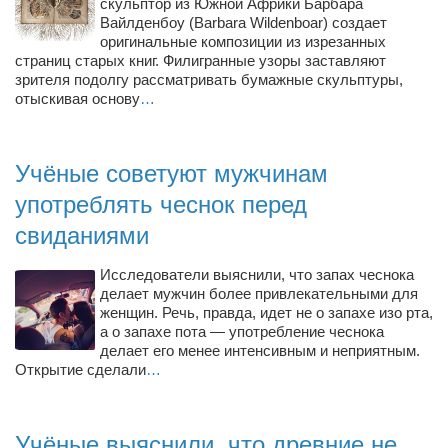
Туризм
скульптор из Южной Африки Барбара
Вайлденбоу (Barbara Wildenboar) создает
«Траверс» — экипировочный центр
оригинальные композиции из изрезанных
страниц старых книг. Филигранные узоры заставляют
Журналисты
зрителя подолгу рассматривать бумажные скульптуры,
отыскивая основу
…
Александр Гвоздик
Александр Кугук
Музыканты
Учёные советуют мужчинам
употреблять чеснок перед
Евгений Касьяненко
свиданиями
Сергей Коноз
Денис Федченко
Исследователи выяснили, что запах чеснока
делает мужчин более привлекательными для
Звукорежиссёры
женщин. Речь, правда, идет не о запахе изо рта,
Alfom Studio
а о запахе пота — употребление чеснока
делает его менее интенсивным и неприятным.
Guitarproduction Studio
Открытие сделали
…
Писатели
Поэты
Учёные выяснили, что древние не