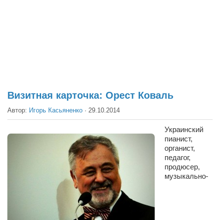
Театр
Архитектура
Кино
Техника
Общество
Факты
Визитная карточка: Орест Коваль
Выборы
Автор:
Игорь Касьяненко
·
29.10.2014
Деньги
Украинский
пианист,
Традиции
органист,
Опросы
педагог,
продюсер,
Экология
музыкально-
Здоровье
Здоровый образ жизни