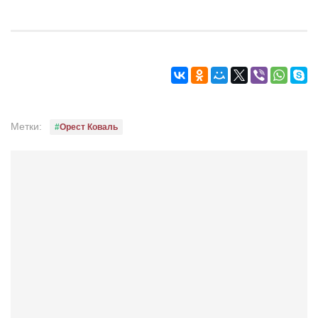
Туризм
«Траверс» — экипировочный центр
Журналисты
Александр Гвоздик
Александр Кугук
Музыканты
Метки:
Орест Коваль
Евгений Касьяненко
Сергей Коноз
Денис Федченко
Звукорежиссёры
Alfom Studio
Guitarproduction Studio
Писатели
Поэты