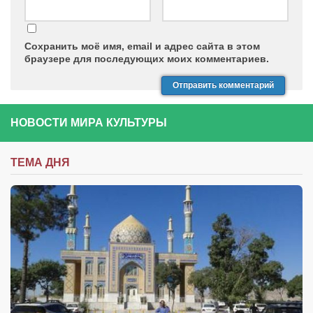
Конкурсы
Фестиваль. Конкурс «Колибри» 2017
Сохранить моё имя, email и адрес сайта в этом
Конкурс «Колибри» 2016
браузере для последующих моих комментариев.
Конкурс «Колибри» 2015
Конкурс «Колибри» 2014
Литературный конкурс «Я люблю Украину»
НОВОСТИ МИРА КУЛЬТУРЫ
Конкурс «Колибри — детям!» 2014
ТЕМА ДНЯ
Конкурс «Колибри» 2013
Интервью
Афиша
Афиша Киев
Афиша Сумы
О нас