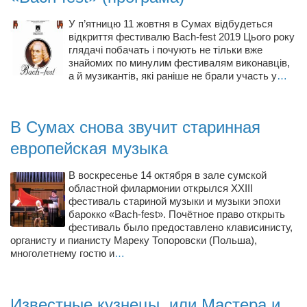
Артём Мяус
У п’ятницю 11 жовтня в Сумах відбудеться
відкриття фестивалю Bach-fest 2019 Цього року
Александра Сокол
глядачі побачать і почують не тільки вже
знайомих по минулим фестивалям виконавців,
Барды
а й музикантів, які раніше не брали участь у
…
Владимир Айзенберг
Игорь Добровольский
В Сумах снова звучит старинная
Ольга Козаченко
европейская музыка
Оксана Скоробагатская
В воскресенье 14 октября в зале сумской
Александра Скорук
областной филармонии открылся XXIII
фестиваль стариной музыки и музыки эпохи
Евгений Полюхович
барокко «Bach-fest». Почётное право открыть
Ольга Чикина
фестиваль было предоставлено клависинисту,
органисту и пианисту Мареку Топоровски (Польша),
Бизнес-партнёры
многолетнему гостю и
…
Здоровье
Врач психиатр–нарколог Анплеев А.Б.
Известные кузнецы, или Мастера и