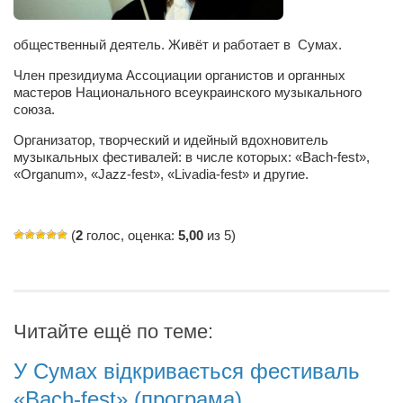
Сам себе доктор
Активный отдых
общественный деятель. Живёт и работает в Сумах.
Курьезы
Член президиума Ассоциации органистов и органных
мастеров Национального всеукраинского музыкального
Досье
союза.
Арт-менеджеры
Организатор, творческий и идейный вдохновитель
музыкальных фестивалей: в числе которых: «Bach-fest»,
Лариса Ильченко
«Organum», «Jazz-fest», «Livadia-fest» и другие.
Орест Коваль
Тамара Кубракова
(
2
голос, оценка:
5,00
из 5)
Елена Мельник
Вера Паненко
Семён Салатенко
Читайте ещё по теме:
Сергей Шепилов
У Сумах відкривається фестиваль
Актёры
«Bach-fest» (програма)
Валентин Бурый