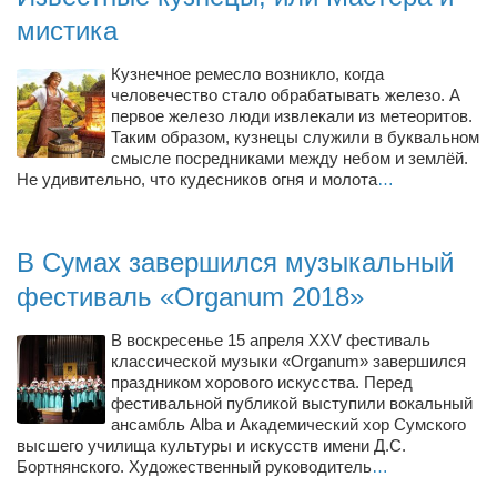
Косметологическое отделение КП Сумская
мистика
городская клиническая больница №4
Кузнечное ремесло возникло, когда
Оптика — Медтехника
человечество стало обрабатывать железо. А
Тенториум -центр независимых дистрибьюторов
первое железо люди извлекали из метеоритов.
Таким образом, кузнецы служили в буквальном
смысле посредниками между небом и землёй.
Кафе, клубы, рестораны
Не удивительно, что кудесников огня и молота
…
«Винегрет» — демократичный ресторан
«ЧАЙ — КАВА» магазин — кафе
В Сумах завершился музыкальный
Магазины
фестиваль «Organum 2018»
«CYCLE GARAGE» — магазин велосипедов
В воскресенье 15 апреля XXV фестиваль
«Книголюб» — супермаркет
классической музыки «Organum» завершился
праздником хорового искусства. Перед
Багетный двор
фестивальной публикой выступили вокальный
ансамбль Alba и Академический хор Сумского
МАГАЗИН СТИХОВ НА ЗАКАЗ
высшего училища культуры и искусств имени Д.С.
«Павел» — магазин мужской одежды
Бортнянского. Художественный руководитель
…