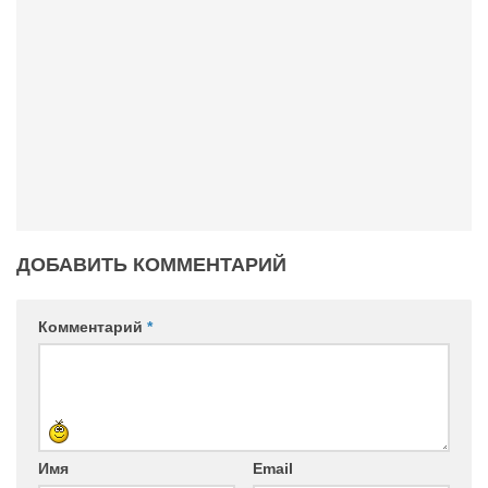
Режиссёры
Художники
Надія Белокур
Анна Гидора
Леонтий Костур
Римма Миленкова
Ирина Проценко
ДОБАВИТЬ КОММЕНТАРИЙ
Александр Садовский
Сергей Степанов
Комментарий
*
Анна Черненко
Марина Фенота
Гостиная
Он и Она
Имя
Email