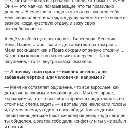
— Счастье — когда встречаешь людей, которым ты нужен.
Они — это маячки, показывающие, что ты правильно
делаешь. Я счастлива, когда что-то открываю для себя,
меня переполняет восторг, и в душу входит что–то новое и
важное, когда чувствую отдачу и вижу свою
востребованность.
А ещё я люблю путешествовать. Барселона, Венеция,
Вена, Париж, старя Прага – для архитектора там рай….
Меня восхищает, как в Праге сохраняют живую старину …
Какое там количество маленьких галереек … Такое
ощущение, что ты внутри сказки оказался.
— А почему твои герои — именно ангелы, а не
забавные чёртики или человечки, например?
— Меня не оставляет ощущение, что все взрослые, как
дети, очень ранимы и эмоциональны. Мы все, вроде,
хорохоримся, что- то из себя стараемся представлять, но
стоит нас слегка задеть — и вот мы уже наклонили головы
и, сутуля плечи, уходим в свою обиду. Только детям
свойственно детское быстрое всепрощение, когда сегодня
ты обиделся, а завтра тебе дали конфетку и ты уже забыл
и простил…