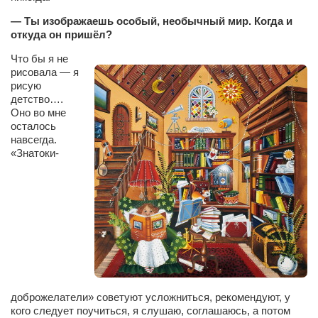
Туризм
— Ты изображаешь особый, необычный мир. Когда и
«Траверс» — экипировочный центр
откуда он пришёл?
Журналисты
Что бы я не
Александр Гвоздик
рисовала — я
рисую
Александр Кугук
детство….
Оно во мне
Музыканты
осталось
навсегда.
Евгений Касьяненко
«Знатоки-
Сергей Коноз
Денис Федченко
Звукорежиссёры
Alfom Studio
Guitarproduction Studio
Писатели
доброжелатели» советуют усложниться, рекомендуют, у
Поэты
кого следует поучиться, я слушаю, соглашаюсь, а потом