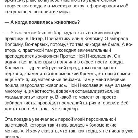
Косметологическое отделение КП Сумская
творческая среда и атмосфера вокруг сформировали моё
городская клиническая больница №4
сегодняшнее восприятие мира.
Оптика — Медтехника
— А когда появилась живопись?
Тенториум -центр независимых дистрибьюторов
— У нас летом был выбор, куда ехать на живописную
практику: в Питер, Прибалтику или в Коломну. Я выбрала
Коломну. Во-первых, потому, что там никогда не была. А во-
Кафе, клубы, рестораны
вторых, практикой там руководил замечательный
преподаватель живописи Протас Ной Николаевич. Он
«Винегрет» — демократичный ресторан
водил нас на пленэры в поля или в окрестности города.
«ЧАЙ — КАВА» магазин — кафе
Коломна — древний русский город, там очень много
церквей, знаменитый коломенский Кремль, который помнит
Магазины
ещё Батыя, изумительные пейзажи. Там у меня впервые
пошла «взрослая» живопись. Ной Николаевич научил меня
«CYCLE GARAGE» — магазин велосипедов
многому и, в частности, вовремя останавливаться, не
«замыливать» картину. В какой-то момент он просто
«Книголюб» — супермаркет
забирал кисть, проводил последний штрих и говорил: Всё
Багетный двор
достаточно. Вот так – уже шедевр.
МАГАЗИН СТИХОВ НА ЗАКАЗ
Эта поездка увенчалась первой моей персональной
выставкой, которая так и называлась «Коломенские
«Павел» — магазин мужской одежды
мотивы». И хочу сказать, что так, как тогда, я не писала уже
никогда.