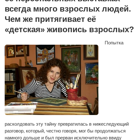
Сам себе доктор
всегда много взрослых людей.
Активный отдых
Чем же притягивает её
Курьезы
«детская» живопись взрослых?
Досье
Попытка
Арт-менеджеры
Лариса Ильченко
Орест Коваль
Тамара Кубракова
Елена Мельник
Вера Паненко
Семён Салатенко
Сергей Шепилов
расколдовать эту тайну превратилась в нижеследующий
Актёры
разговор, который, честно говоря, мог бы продолжаться
намного
дольше и был прерван исключительно ввиду
Валентин Бурый