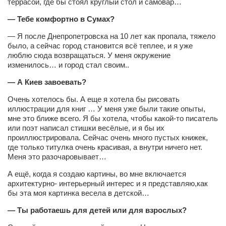
террасой, где бы стоял круглый стол и самовар…
— Тебе комфортно в Сумах?
— Я после Днепропетровска на 10 лет как пропала, тяжело
было, а сейчас город становится всё теплее, и я уже
люблю сюда возвращаться. У меня окружение
изменилось… и город стал своим..
— А Киев завоевать?
Очень хотелось бы. А еще я хотела бы рисовать
иллюстрации для книг … У меня уже были такие опыты,
мне это ближе всего. Я бы хотела, чтобы какой-то писатель
или поэт написал стишки весёлые, и я бы их
проиллюстрировала. Сейчас очень много пустых книжек,
где только титулка очень красивая, а внутри ничего нет.
Меня это разочаровывает…
А ещё, когда я создаю картины, во мне включается
архитектурно- интерьерный интерес и я представляю,как
бы эта моя картинка весела в детской…
— Ты работаешь для детей или для взрослых?