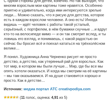
С одной стороны для детей, конечно. Но так выходит, что
многим взрослым мои картины тоже нравятся. Особенно
приятно и удивительно, когда ими интересуются зрелые
люди… Можно сказать, что я рисую для детства, которое
есть в каждом взрослом человеке. А оно есть! Иногда
видишь — идёт человек с работы такой усталый,
серьёзный, с портфелем, в нём бумажки скучные …и вдруг
кто-то на велосипеде мимо — и он так смотрит вслед, и ты
ловишь его взгляд, и понимаешь, с какой радостью он
сейчас бы бросил всё и поехал кататься на трёхколёсном
велике…
Я понял. Художница Анна Черненко рисует не просто
детство, а детство, как утерянный рай для взрослых. Как
тот мир, в котором мы были лучше… Мир, где бы все мы
опять хотели оказаться. И когда мы смотрим на её картины
– мы там оказываемся. И на душе становится хорошо и
просто. Как в детстве…
Источник:
медиа портал АТС creativpodiya.com
(
11
голос, оценка:
4,91
из 5)