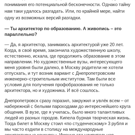
понимания его потенциальной бесконечности. Однако тайну
Артём Мяус
нам таки удалось разгадать. Или, по край
ней мере, найти
одну из возможных версий разгадки.
Александра Сокол
— Ты архитектор по образованию. А живопись – это
Барды
параллельно?
Владимир Айзенберг
— Да, я архитектор, занимаюсь архитектурой уже 20 лет.
Игорь Добровольский
Когда, в своё время, закончила художественную школу,
естественно, искала, где продолжить образование в этом
Ольга Козаченко
направлении. Но художественные вузы, интересующего
меня уровня были далеко, в Москву родители не хотели
Оксана Скоробагатская
отпускать, и тут возник вариант с Днепропетровским
инженерно–строительным институтом. Там были все
Александра Скорук
условия для получения профобразования не только
Евгений Полюхович
архитектора, но и художника. И всё сошлось.
Ольга Чикина
Днепропетровск сразу поразил, закружил и увлёк всем – от
набережной с белыми пароходами до интереснейшего круга
Бизнес-партнёры
общения. В вузе, где я училась, было много талантливых
людей из разных городов. Кипела бурная творческая жизнь.
Здоровье
Тогда билет в Москву стоил «по студенческому» 3 рубля и
мы часто ездили в столицу на международные
Врач психиатр–нарколог Анплеев А.Б.
архитектурные конкурсы. Именно эта удивительная