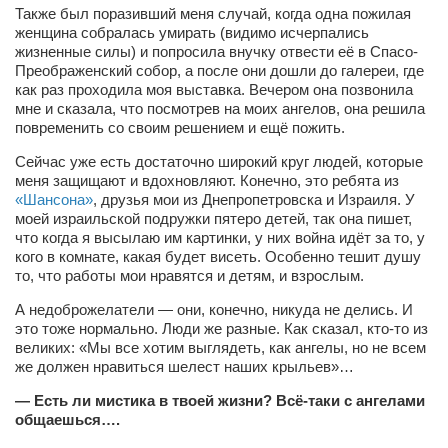
Также был поразивший меня случай, когда одна пожилая
женщина собралась умирать (видимо исчерпались
жизненные силы) и попросила внучку отвести её в Спасо-
Преображенский собор, а после они дошли до галереи, где
как раз проходила моя выставка. Вечером она позвонила
мне и сказала, что посмотрев на моих ангелов, она решила
повременить со своим решением и ещё пожить.
Сейчас уже есть достаточно широкий круг людей, которые
меня защищают и вдохновляют. Конечно, это ребята из
«Шансона»
, друзья мои из Днепропетровска и Израиля. У
моей израильской подружки пятеро детей, так она пишет,
что когда я высылаю им картинки, у них война идёт за то, у
кого в комнате, какая будет висеть. Особенно тешит душу
то, что работы мои нравятся и детям, и взрослым.
А недоброжелатели — они, конечно, никуда не делись. И
это тоже нормально. Люди же разные. Как сказал, кто-то из
великих: «Мы все хотим выглядеть, как ангелы, но не всем
же должен нравиться шелест наших крыльев»…
— Есть ли мистика в твоей жизни? Всё-таки с ангелами
общаешься….