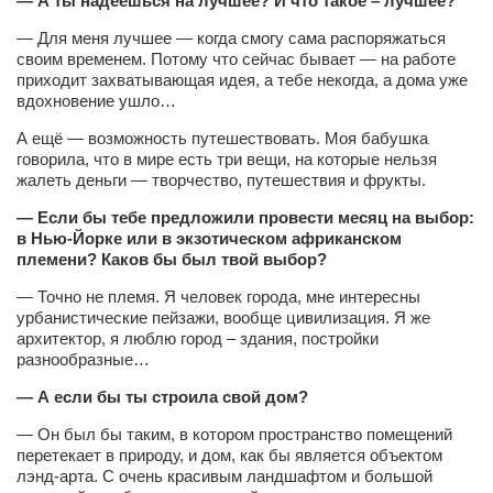
— А ты надеешься на лучшее? И что такое – лучшее?
— Для меня лучшее — когда смогу сама распоряжаться
своим временем. Потому что сейчас бывает — на работе
приходит захватывающая идея, а тебе некогда, а дома уже
вдохновение ушло…
А ещё — возможность путешествовать. Моя бабушка
говорила, что в мире есть три вещи, на которые нельзя
жалеть деньги — творчество, путешествия и фрукты.
— Если бы тебе предложили провести месяц на выбор:
в Нью-Йорке или в экзотическом африканском
племени? Каков бы был твой выбор?
— Точно не племя. Я человек города, мне интересны
урбанистические пейзажи, вообще цивилизация. Я же
архитектор, я люблю город – здания, постройки
разнообразные…
— А если бы ты строила свой дом?
— Он был бы таким, в котором пространство помещений
перетекает в природу, и дом, как бы является объектом
лэнд-арта. С очень красивым ландшафтом и большой