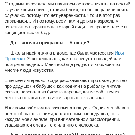
С годами, взрослея, мы начинаем осторожничать, на всякий
случай копим обиды, ставим блоки, чтобы не ранили опять
случайно, потому что нет уверенности, что и в этот раз
справимся… И поэтому, всем нам и детям и взрослым
нужен ангел- хранитель, который сидит на правом плече и
защищает нас от бед.
— Да… ангелы прекрасны… А люди?
— Школьницей я жила в доме, где была мастерская
Иры
Проценко
. Я восхищалась, как она рисует лошадей или
портреты людей… Меня вообще радуют и вдохновляют
многие люди искусства.
Ещё мне интересно, когда рассказывают про своё детство,
про дедушек и бабушек, как ходили на рыбалку, читали
сказки, воровали из буфета варенье, какие события из
детства остались в памяти взрослого человека.
Я к своим работам по-разному отношусь. Одних я люблю и
нежно общаюсь с ними, к некоторым равнодушна, но в
каждом моём ангеле, при внимательном рассмотрении,
угадываются следы того или иного человека.