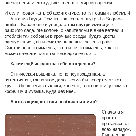
Конкурсы
впечатлением его художественного мировоззрения.
Фестиваль. Конкурс «Колибри» 2017
И если продолжать об архитектуре, то тут самый любимый
— Антонио Гауди. Помню, как попала внутрь La Sagrada
Конкурс «Колибри» 2016
amilia в Барселоне и увидела там внутри имитацию
райского сада, где колоны с капителями в виде ветвей и
Конкурс «Колибри» 2015
стеблей так собраны в арочные своды, будто цветы
распустились, и ты смотришь на них, лёжа в траве.
Конкурс «Колибри» 2014
Смотришь и понимаешь, что ты не понимаешь, как это
Литературный конкурс «Я люблю Украину»
можно сделать, хотя ты тоже архитектор …
Конкурс «Колибри — детям!» 2014
— Какие ещё искусства тебе интересны?
Конкурс «Колибри» 2013
— Этническая вышивка, но не неупрощенная, а
аутентичная, гончарное дело – сама бы повертела этот
Интервью
круг… Люблю читать книги, конечно, в основном, утром за
кофе. Ну и музыка. Куда без неё…
Афиша
— А кто защищает твой необычный мир?…
Афиша Киев
Сначала я
Афиша Сумы
просто
пряталась от
О нас
всех нападок.
Бывало, на