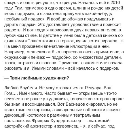
сажусь и опять рисую то, что рисую. Началось всё в 2010
Режиссёры
году. Там, примерно в одно время, шли дни рождения детей
моих подружек, и я захотела придумать какой-нибудь
Художники
необычный подарок. Я вообще обожаю придумывать и
Надія Белокур
дарить подарки. Это доставляет удовольствие и приносит
радость. И вот тогда я нарисовала двух первых ангелов, в
Анна Гидора
лубочном стиле. В детстве у меня была детская книжка со
стишками «Пошёл котик на торжок, купил котик пирожок…».
Леонтий Костур
На меня произвели впечатление иллюстрации в ней.
Например, медвежонок был нарисован очень примитивно, а
Римма Миленкова
окружающий пейзаж — подробно, со множеством деталей,
Ирина Проценко
точек, штрихов и нюансов. Примерно в таком стиле начала
рисовать и я. Иными словами – всё началось с подарков.
Александр Садовский
— Твои любимые художники?
Сергей Степанов
Люблю Врубеля. Не могу оторваться от Ренуара, Ван
Анна Черненко
Гога…. Имён много. Часто бывает — открываешь что-то
неизвестное ранее у художника, творчество которого вроде
Марина Фенота
бы знал и восхищаешься. Вот Васнецов очаровал, но не
Гостиная
известные его картины, а акварельные наброски и эскизы
декораций костюмов к различным театральным
Он и Она
постановкам. Фридрих Хундертвассер — эпатажный
австрийский архитектор и живописец – я, и сейчас, под