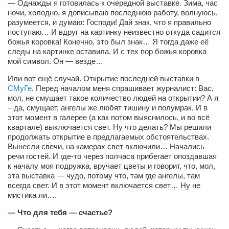
— Однажды я готовилась к очередной выставке. Зима, час
ночи, холодно, я дописываю последнюю работу, волнуюсь,
разумеется, и думаю: Господи! Дай знак, что я правильно
поступаю… И вдруг на картинку неизвестно откуда садится
божья коровка! Конечно, это был знак… Я тогда даже её
следы на картинке оставила. И с тех пор божья коровка
мой символ. Он — везде…
Или вот ещё случай. Открытие последней выставки в
СМуГе
. Перед началом меня спрашивает журналист: Вас,
мол, не смущает такое количество людей на открытии? А я
– да, смущает, ангелы же любят тишину и полумрак. И в
этот момент в галерее (а как потом выяснилось, и во всё
квартале) выключается свет. Ну что делать? Мы решили
продолжать открытие в предлагаемых обстоятельствах.
Вынесли свечи, на камерах свет включили… Начались
речи гостей. И где-то через полчаса прибегает опоздавшая
к началу моя подружка, вручает цветы и говорит, что, мол,
эта выставка — чудо, потому что, там где ангелы, там
всегда свет. И в этот момент включается свет… Ну не
мистика ли….
— Что для тебя — счастье?