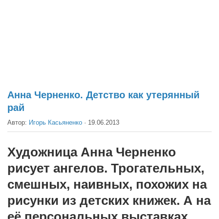
Театр
Архитектура
Кино
Техника
Общество
Факты
Анна Черненко. Детство как утерянный
рай
Выборы
Автор:
Игорь Касьяненко
·
19.06.2013
Деньги
Традиции
Художница Анна Черненко
Опросы
рисует ангелов. Трогательных,
Экология
смешных, наивных, похожих на
Здоровье
рисунки из детских книжек. А на
Здоровый образ жизни
её персональных выставках