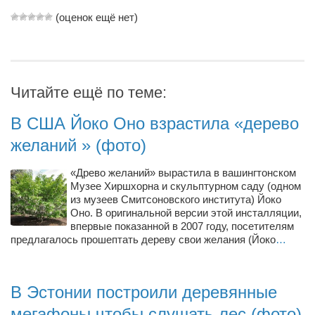
Туризм
(оценок ещё нет)
«Траверс» — экипировочный центр
Журналисты
Александр Гвоздик
Читайте ещё по теме:
Александр Кугук
Музыканты
В США Йоко Оно взрастила «дерево
Евгений Касьяненко
желаний » (фото)
Сергей Коноз
«Древо желаний» вырастила в вашингтонском
Музее Хиршхорна и скульптурном саду (одном
Денис Федченко
из музеев Смитсоновского института) Йоко
Звукорежиссёры
Оно. В оригинальной версии этой инсталляции,
впервые показанной в 2007 году, посетителям
Alfom Studio
предлагалось прошептать дереву свои желания (Йоко
…
Guitarproduction Studio
Писатели
В Эстонии построили деревянные
Поэты
мегафоны чтобы слушать лес (фото)