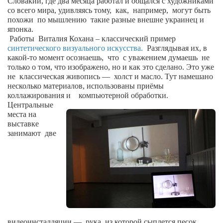
Словакии, где два месяца работал и общался с художниками
со всего мира, удивляясь тому,
как,
например,
могут быть
Артём Мяус
похожи
по мышлению
такие разные внешне украинец и
японка.
Александра Сокол
Работы
Виталия Кохана – классический пример
синтетического визуального искусства.
Разглядывая их, в
Барды
какой-то момент осознаешь,
что
с уважением думаешь
не
Владимир Айзенберг
только о том, что изображено, но и как это сделано. Это уже
не
классическая живопись —
холст и масло. Тут намешано
Игорь Добровольский
несколько материалов, использованы приёмы
коллажирования и
компьютерной обработки.
Ольга Козаченко
Центральные
места на
Оксана Скоробагатская
выставке
Александра Скорук
занимают
две
Евгений Полюхович
Ольга Чикина
Бизнес-партнёры
Здоровье
Врач психиатр–нарколог Анплеев А.Б.
видеоинсталляции —
рука, из которой сыплется песок,