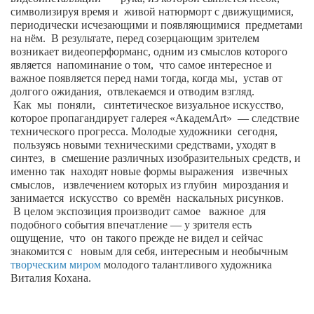
Косметологическое отделение КП Сумская
символизируя время и
живой натюрморт с движущимися,
городская клиническая больница №4
периодически исчезающими и появляющимися
предметами
на нём.
В результате, перед созерцающим зрителем
Оптика — Медтехника
возникает видеоперформанс, одним из смыслов которого
является
напоминание о том,
что самое интересное и
Тенториум -центр независимых дистрибьюторов
важное появляется перед нами тогда, когда мы,
устав от
долгого ожидания,
отвлекаемся и отводим взгляд.
Как
мы
поняли,
синтетическое визуальное искусство,
Кафе, клубы, рестораны
которое пропагандирует галерея «Академ
Art
»
— следствие
«Винегрет» — демократичный ресторан
технического прогресса. Молодые художники
сегодня,
пользуясь новыми техническими средствами, уходят в
«ЧАЙ — КАВА» магазин — кафе
синтез,
в
смешение различных изобразительных средств, и
именно так
находят новые формы выражения
извечных
Магазины
смыслов,
извлечением которых из глубин
мироздания и
занимается
искусство
со времён
наскальных рисунков.
«CYCLE GARAGE» — магазин велосипедов
В целом экспозиция производит самое
важное
для
«Книголюб» — супермаркет
подобного события впечатление — у зрителя есть
ощущение,
что
он такого прежде не видел и сейчас
Багетный двор
знакомится с
новым для себя, интересным и необычным
творческим миром
молодого талантливого художника
МАГАЗИН СТИХОВ НА ЗАКАЗ
Виталия Кохана.
«Павел» — магазин мужской одежды