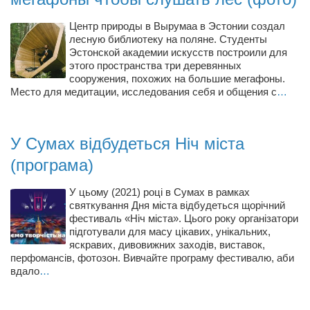
Режиссёры
Центр природы в Вырумаа в Эстонии создал
Художники
лесную библиотеку на поляне. Студенты
Эстонской академии искусств построили для
Надія Белокур
этого пространства три деревянных
сооружения, похожих на большие мегафоны.
Анна Гидора
Место для медитации, исследования себя и общения с
…
Леонтий Костур
Римма Миленкова
У Сумах відбудеться Ніч міста
Ирина Проценко
(програма)
Александр Садовский
У цьому (2021) році в Сумах в рамках
Сергей Степанов
святкування Дня міста відбудеться щорічний
Анна Черненко
фестиваль «Ніч міста». Цього року організатори
підготували для масу цікавих, унікальних,
Марина Фенота
яскравих, дивовижних заходів, виставок,
перфомансів, фотозон. Вивчайте програму фестивалю, аби
Гостиная
вдало
…
Он и Она