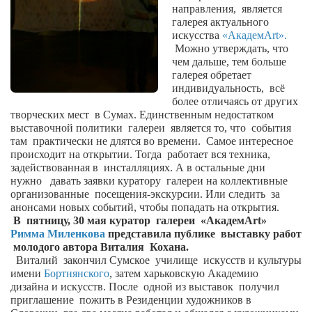
Сам себе доктор
направления,
является
галерея актуального
Активный отдых
искусства
«Академ
Art
».
Можно утверждать, что
Курьезы
чем дальше, тем больше
галерея обретает
Досье
индивидуальность,
всё
более отличаясь от других
Арт-менеджеры
творческих мест
в Сумах. Единственным недостатком
выставочной политики
Лариса Ильченко
галереи
является то, что
события
там
практически не длятся во времени.
Самое интересное
Орест Коваль
происходит на открытии. Тогда
работает вся техника,
задействованная в
инсталляциях. А в остальные дни
Тамара Кубракова
нужно
давать заявки куратору
галереи на коллективные
организованные
посещения-экскурсии. Или следить
за
Елена Мельник
анонсами новых событий, чтобы попадать на открытия.
Вера Паненко
В пятницу, 30 мая куратор галереи «Академ
Art
»
Римма Миленкова
представила публике выставку работ
Семён Салатенко
молодого автора Виталия Кохана.
Виталий
закончил Сумское
училище
искусств и культуры
Сергей Шепилов
имени
Бортнянского
, затем харьковскую Академию
дизайна и искусств. После
одной из выставок
получил
Актёры
приглашение
пожить в Резиденции художников в
Валентин Бурый