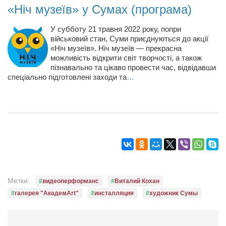
Конкурсы
«Ніч музеїв» у Сумах (програма)
Фестиваль. Конкурс «Колибри» 2017
У субботу 21 травня 2022 року, попри
Конкурс «Колибри» 2016
військовий стан, Суми приєднуються до акції
«Ніч музеїв». Ніч музеїв — прекрасна
Конкурс «Колибри» 2015
можливість відкрити світ творчості, а також
пізнавально та цікаво провести час, відвідавши
Конкурс «Колибри» 2014
спеціально підготовлені заходи та
…
Литературный конкурс «Я люблю Украину»
Конкурс «Колибри — детям!» 2014
Конкурс «Колибри» 2013
Интервью
Афиша
Афиша Киев
Метки:
видеоперформанс
Виталий Кохан
Афиша Сумы
галерея "АкадемArt"
инсталляция
художник Сумы
О нас