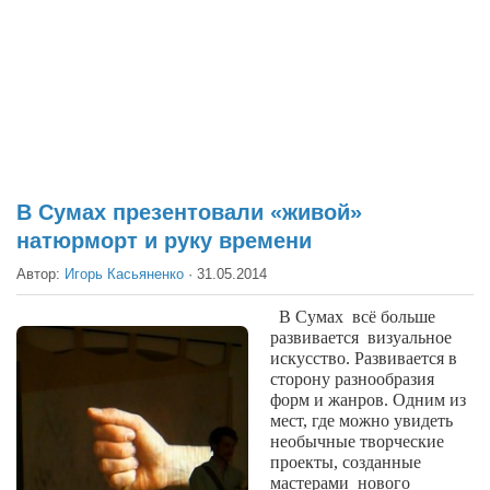
Театр
Архитектура
Кино
Техника
Общество
Факты
В Сумах презентовали «живой»
натюрморт и руку времени
Выборы
Автор:
Игорь Касьяненко
·
31.05.2014
Деньги
Традиции
В Сумах
всё больше
развивается
визуальное
Опросы
искусство. Развивается в
сторону разнообразия
Экология
форм и жанров. Одним из
мест, где можно увидеть
Здоровье
необычные творческие
проекты, созданные
Здоровый образ жизни
мастерами
нового