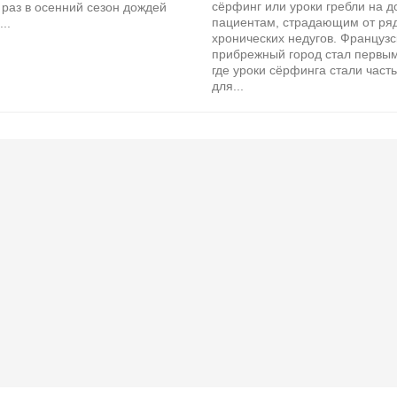
сёрфинг или уроки гребли на д
раз в осенний сезон дождей
пациентам, страдающим от ря
..
хронических недугов. Французс
прибрежный город стал первым
где уроки сёрфинга стали част
для...