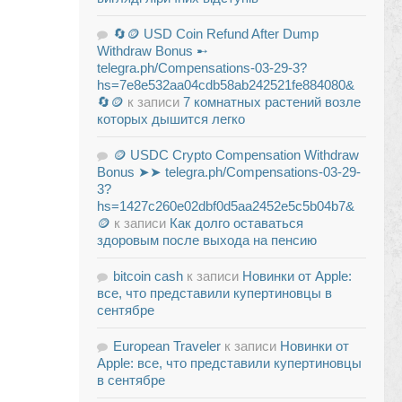
🔄🪙 USD Coin Refund After Dump
Withdraw Bonus ➸
telegra.ph/Compensations-03-29-3?
hs=7e8e532aa04cdb58ab242521fe884080&
🔄🪙
к записи
7 комнатных растений возле
которых дышится легко
🪙 USDC Crypto Compensation Withdraw
Bonus ➤➤ telegra.ph/Compensations-03-29-
3?
hs=1427c260e02dbf0d5aa2452e5c5b04b7&
🪙
к записи
Как долго оставаться
здоровым после выхода на пенсию
bitcoin cash
к записи
Новинки от Apple:
все, что представили купертиновцы в
сентябре
European Traveler
к записи
Новинки от
Apple: все, что представили купертиновцы
в сентябре