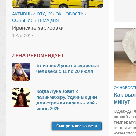
АКТИВНЫЙ ОТДЫХ
/
ОК НОВОСТИ
/
СОБЫТИЯ
/
ТЕМА ДНЯ
Иранские зарисовки
1 Авг, 2017
ЛУНА РЕКОМЕНДУЕТ
Влияние Луны на здоровье
человека с 11 по 20 июля
ОК НОВОСТ
Когда Луна зовёт к
Как выл
парикмахеру. Удачные дни
минут
для стрижки апрель - май -
июнь 2026
Однажды я
способ леч
температу
Смотреть все новости
не применя
жизнеспосо