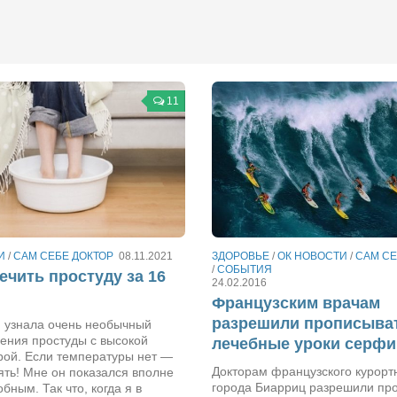
11
И
/
САМ СЕБЕ ДОКТОР
08.11.2021
ЗДОРОВЬЕ
/
ОК НОВОСТИ
/
САМ СЕ
/
СОБЫТИЯ
ечить простуду за 16
24.02.2016
Французским врачам
разрешили прописыва
 узнала очень необычный
ения простуды с высокой
лечебные уроки серфи
рой. Если температуры нет —
Докторам французского курорт
ть! Мне он показался вполне
города Биарриц разрешили пр
бным. Так что, когда я в