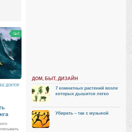
0
ДОМ, БЫТ, ДИЗАЙН
БЕ ДОКТОР
7 комнатных растений возле
которых дышится легко
ть
Убирать – так с музыкой
нга
ного
описывать