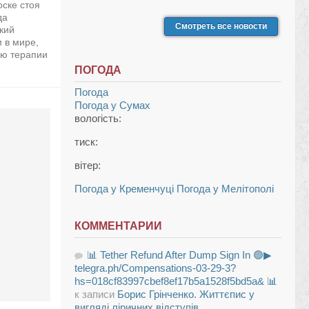
оске стоя
да
Смотреть все новости
кий
 в мире,
ью терапии
ПОГОДА
Погода
Погода у
Сумах
вологість:
тиск:
вітер:
Погода у Кременчуці
Погода у Мелітополі
КОММЕНТАРИИ
📊 Tether Refund After Dump Sign In 🟢▶
telegra.ph/Compensations-03-29-3?
hs=018cf83997cbef8ef17b5a1528f5bd5a& 📊
к записи
Борис Грінченко. Життєпис у
вигляді ліричних відступів