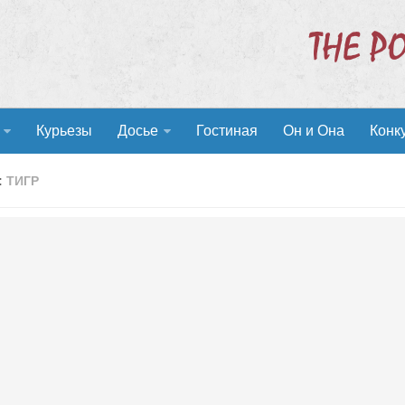
Курьезы
Досье
Гостиная
Он и Она
Конк
:
ТИГР