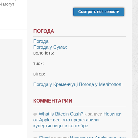
й могут
Смотреть все новости
ПОГОДА
Погода
Погода у
Сумах
вологість:
тиск:
вітер:
Погода у Кременчуці
Погода у Мелітополі
КОММЕНТАРИИ
What is Bitcoin Cash?
к записи
Новинки
от Apple: все, что представили
купертиновцы в сентябре
Cheri
к записи
Новинки от Apple: все, что