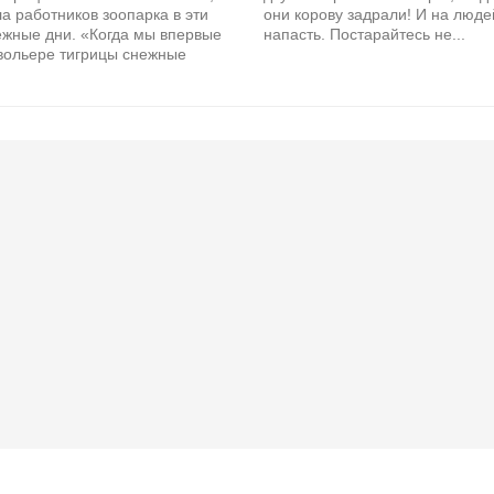
а работников зоопарка в эти
они корову задрали! И на люде
ежные дни. «Когда мы впервые
напасть. Постарайтесь не...
 вольере тигрицы снежные