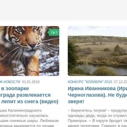
3
ОК НОВОСТИ
01.01.2016
КОНКУРС "КОЛИБРИ" 2015
27.12.2
 в зоопарке
Ирина Иванникова (Ир
града развлекается
Черноглазова). Не буд
 лепит из снега (видео)
зверя!
ошка Калининградского
– Берегитесь тигров! – предуп
самостоятельно научилась
однажды деда, когда он служил
льшие снежные шары. Любимым
Приморье. – В округе бродит т
игрица занимается по ночам,
двумя тигрятами. Говорят, в о