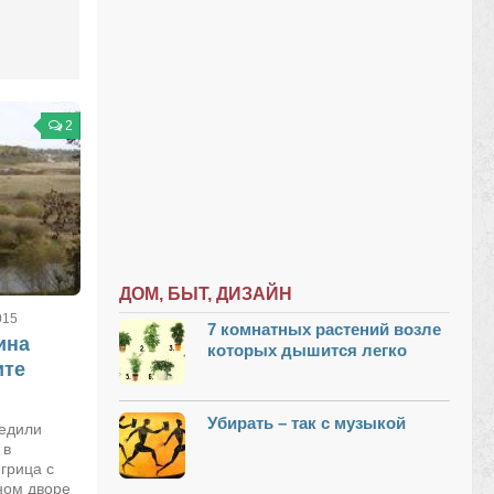
2
ДОМ, БЫТ, ДИЗАЙН
015
7 комнатных растений возле
ина
которых дышится легко
ите
Убирать – так с музыкой
редили
 в
игрица с
дном дворе