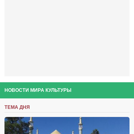
Косметологическое отделение КП Сумская
городская клиническая больница №4
Оптика — Медтехника
Тенториум -центр независимых дистрибьюторов
Кафе, клубы, рестораны
«Винегрет» — демократичный ресторан
«ЧАЙ — КАВА» магазин — кафе
Магазины
«CYCLE GARAGE» — магазин велосипедов
НОВОСТИ МИРА КУЛЬТУРЫ
«Книголюб» — супермаркет
Багетный двор
ТЕМА ДНЯ
МАГАЗИН СТИХОВ НА ЗАКАЗ
«Павел» — магазин мужской одежды