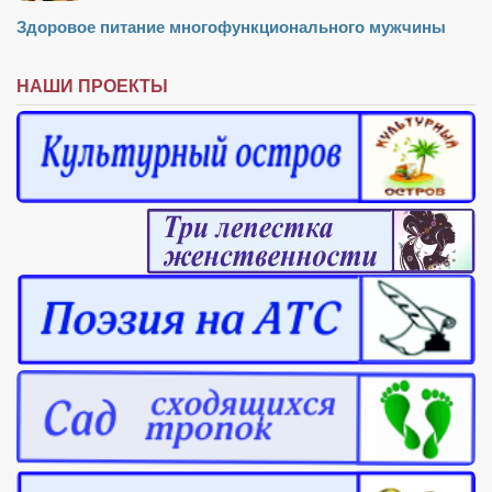
Конкурсы
Здоровое питание многофункционального мужчины
Фестиваль. Конкурс «Колибри» 2017
Конкурс «Колибри» 2016
НАШИ ПРОЕКТЫ
Конкурс «Колибри» 2015
Конкурс «Колибри» 2014
Литературный конкурс «Я люблю Украину»
Конкурс «Колибри — детям!» 2014
Конкурс «Колибри» 2013
Интервью
Афиша
Афиша Киев
Афиша Сумы
О нас