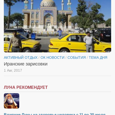
Туризм
«Траверс» — экипировочный центр
Журналисты
Александр Гвоздик
Александр Кугук
Музыканты
Евгений Касьяненко
АКТИВНЫЙ ОТДЫХ
/
ОК НОВОСТИ
/
СОБЫТИЯ
/
ТЕМА ДНЯ
Сергей Коноз
Иранские зарисовки
Денис Федченко
1 Авг, 2017
Звукорежиссёры
Alfom Studio
ЛУНА РЕКОМЕНДУЕТ
Guitarproduction Studio
Писатели
Поэты
Влияние Луны на здоровье человека с 11 по 20 июля