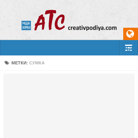
Select
События
МЕТКИ:
СУМКА
Арт-креатив
Музыка
Живопись
Литература
Поэзия
Проза
Фотоискусство