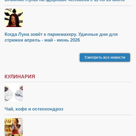
Режиссёры
Художники
Надія Белокур
Когда Луна зовёт к парикмахеру. Удачные дни для
Анна Гидора
стрижки апрель - май - июнь 2026
Леонтий Костур
Римма Миленкова
Смотреть все новости
Ирина Проценко
Александр Садовский
КУЛИНАРИЯ
Сергей Степанов
Анна Черненко
Марина Фенота
Чай, кофе и остеохондроз
Гостиная
Он и Она