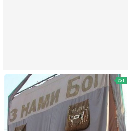
Театр
Архитектура
Кино
Техника
Общество
Факты
Выборы
Деньги
1
Традиции
Опросы
Экология
Здоровье
Здоровый образ жизни