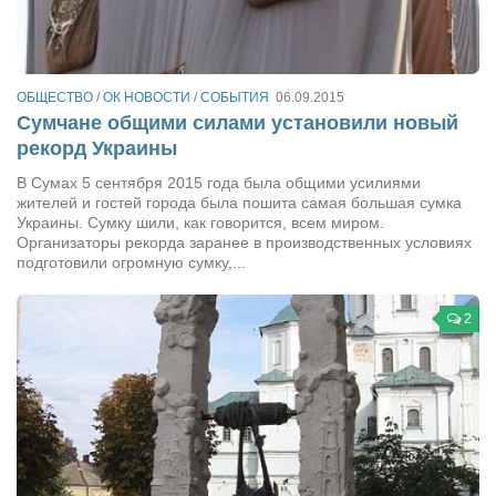
Сам себе доктор
Активный отдых
Курьезы
ОБЩЕСТВО
/
ОК НОВОСТИ
/
СОБЫТИЯ
06.09.2015
Сумчане общими силами установили новый
Досье
рекорд Украины
Арт-менеджеры
В Сумах 5 сентября 2015 года была общими усилиями
жителей и гостей города была пошита самая большая сумка
Лариса Ильченко
Украины. Сумку шили, как говорится, всем миром.
Орест Коваль
Организаторы рекорда заранее в производственных условиях
подготовили огромную сумку,...
Тамара Кубракова
Елена Мельник
2
Вера Паненко
Семён Салатенко
Сергей Шепилов
Актёры
Валентин Бурый