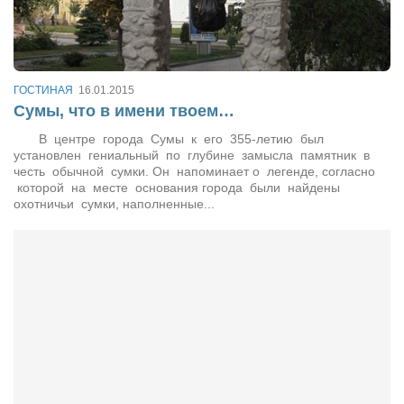
Артём Мяус
Александра Сокол
Барды
ГОСТИНАЯ
16.01.2015
Сумы, что в имени твоем…
Владимир Айзенберг
В центре города Сумы к его 355-летию был
Игорь Добровольский
установлен гениальный по глубине замысла памятник в
честь обычной сумки. Он напоминает о легенде, согласно
Ольга Козаченко
которой на месте основания города были найдены
охотничьи сумки, наполненные...
Оксана Скоробагатская
Александра Скорук
Евгений Полюхович
Ольга Чикина
Бизнес-партнёры
Здоровье
Врач психиатр–нарколог Анплеев А.Б.