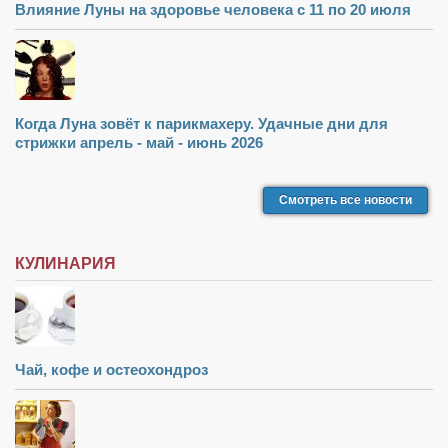
Туризм
Влияние Луны на здоровье человека с 11 по 20 июля
«Траверс» — экипировочный центр
Журналисты
Александр Гвоздик
Когда Луна зовёт к парикмахеру. Удачные дни для
Александр Кугук
стрижки апрель - май - июнь 2026
Музыканты
Евгений Касьяненко
Смотреть все новости
Сергей Коноз
КУЛИНАРИЯ
Денис Федченко
Звукорежиссёры
Alfom Studio
Guitarproduction Studio
Чай, кофе и остеохондроз
Писатели
Поэты