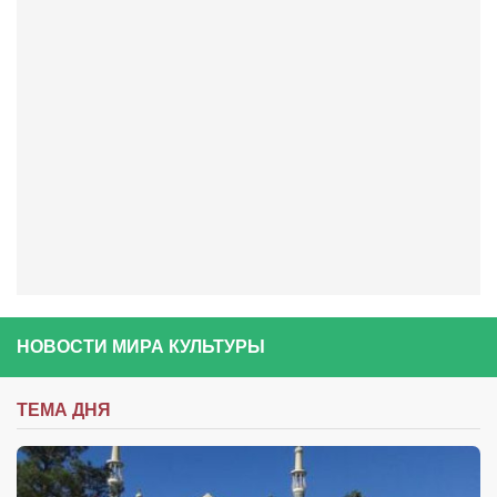
Артём Мяус
Александра Сокол
Барды
Владимир Айзенберг
Игорь Добровольский
Ольга Козаченко
Оксана Скоробагатская
Александра Скорук
Евгений Полюхович
НОВОСТИ МИРА КУЛЬТУРЫ
Ольга Чикина
Бизнес-партнёры
ТЕМА ДНЯ
Здоровье
Врач психиатр–нарколог Анплеев А.Б.