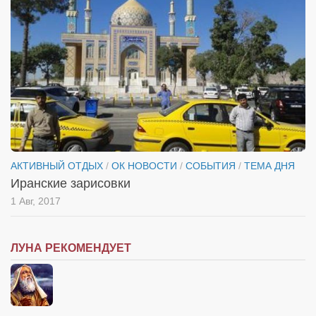
Косметологическое отделение КП Сумская
городская клиническая больница №4
Оптика — Медтехника
Тенториум -центр независимых дистрибьюторов
Кафе, клубы, рестораны
«Винегрет» — демократичный ресторан
«ЧАЙ — КАВА» магазин — кафе
АКТИВНЫЙ ОТДЫХ
/
ОК НОВОСТИ
/
СОБЫТИЯ
/
ТЕМА ДНЯ
Магазины
Иранские зарисовки
«CYCLE GARAGE» — магазин велосипедов
1 Авг, 2017
«Книголюб» — супермаркет
Багетный двор
ЛУНА РЕКОМЕНДУЕТ
МАГАЗИН СТИХОВ НА ЗАКАЗ
«Павел» — магазин мужской одежды