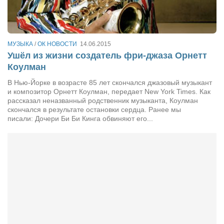
Сам себе доктор
Активный отдых
Курьезы
МУЗЫКА
/
ОК НОВОСТИ
14.06.2015
Ушёл из жизни создатель фри-джаза Орнетт
Досье
Коулман
Арт-менеджеры
В Нью-Йорке в возрасте 85 лет скончался джазовый музыкант
и композитор Орнетт Коулман, передает New York Times. Как
Лариса Ильченко
рассказал неназванный родственник музыканта, Коулман
Орест Коваль
скончался в результате остановки сердца. Ранее мы
писали: Дочери Би Би Кинга обвиняют его...
Тамара Кубракова
Елена Мельник
Вера Паненко
Семён Салатенко
Сергей Шепилов
Актёры
Валентин Бурый