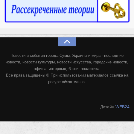
Конкурсы
Фестиваль. Конкурс «Колибри» 2017
Конкурс «Колибри» 2016
Конкурс «Колибри» 2015
Конкурс «Колибри» 2014
Литературный конкурс «Я люблю Украину»
Новости и события города Сумы, Украины и мира - последние
Конкурс «Колибри — детям!» 2014
новости, новости культуры, новости искусства, городские новости,
афиша, интервью, блоги, аналитика.
Конкурс «Колибри» 2013
Все права защищены © При использовании материалов ссылка на
Интервью
ресурс обязательна.
Афиша
Афиша Киев
Дизайн
WEB24
Афиша Сумы
О нас