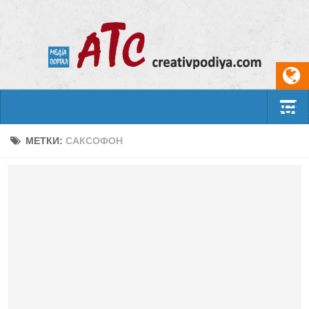
Select
События
МЕТКИ:
САКСОФОН
Арт-креатив
Музыка
Живопись
Литература
Поэзия
Проза
Фотоискусство