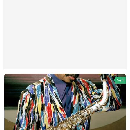
Театр
Архитектура
Кино
Техника
Общество
Факты
Выборы
Деньги
0
Традиции
Опросы
Экология
Здоровье
Здоровый образ жизни