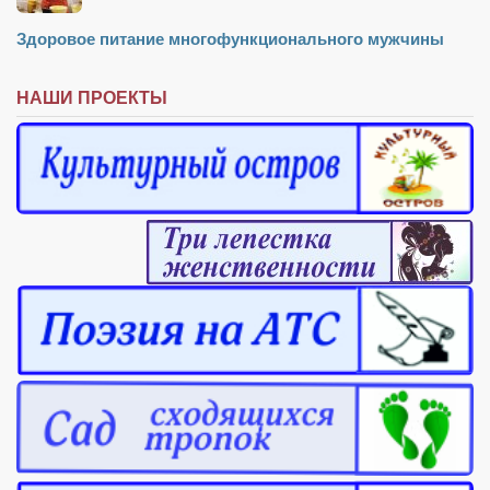
Режиссёры
Здоровое питание многофункционального мужчины
Художники
Надія Белокур
НАШИ ПРОЕКТЫ
Анна Гидора
Леонтий Костур
Римма Миленкова
Ирина Проценко
Александр Садовский
Сергей Степанов
Анна Черненко
Марина Фенота
Гостиная
Он и Она