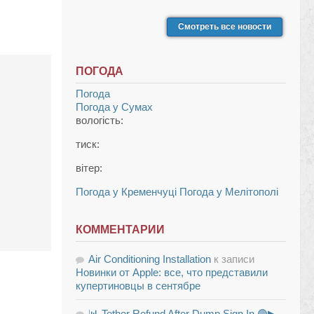
Смотреть все новости
ПОГОДА
Погода
Погода у
Сумах
вологість:
тиск:
вітер:
Погода у Кременчуці
Погода у Мелітополі
КОММЕНТАРИИ
Air Conditioning Installation
к записи
Новинки от Apple: все, что представили
купертиновцы в сентябре
📊 Tether Refund After Dump Sign In 🟢▶