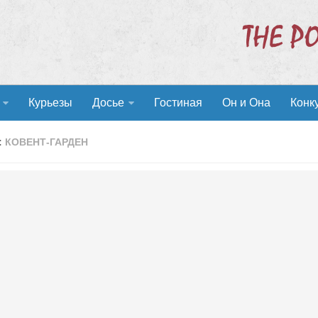
Курьезы
Досье
Гостиная
Он и Она
Конк
:
КОВЕНТ-ГАРДЕН