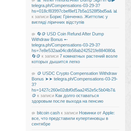
telegra.ph/Compensations-03-29-3?
hs=018cf83997cbef8ef17b5a1528f5bd5a& 📊
к записи
Борис Грінченко. Життєпис у
вигляді ліричних відступів
🔄🪙 USD Coin Refund After Dump
Withdraw Bonus ➸
telegra.ph/Compensations-03-29-3?
hs=7e8e532aa04cdb58ab242521fe884080&
🔄🪙
к записи
7 комнатных растений возле
которых дышится легко
🪙 USDC Crypto Compensation Withdraw
Bonus ➤➤ telegra.ph/Compensations-03-29-
3?
hs=1427c260e02dbf0d5aa2452e5c5b04b7&
🪙
к записи
Как долго оставаться
здоровым после выхода на пенсию
bitcoin cash
к записи
Новинки от Apple:
все, что представили купертиновцы в
сентябре