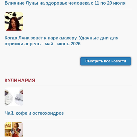
Туризм
Влияние Луны на здоровье человека с 11 по 20 июля
«Траверс» — экипировочный центр
Журналисты
Александр Гвоздик
Когда Луна зовёт к парикмахеру. Удачные дни для
Александр Кугук
стрижки апрель - май - июнь 2026
Музыканты
Евгений Касьяненко
Смотреть все новости
Сергей Коноз
КУЛИНАРИЯ
Денис Федченко
Звукорежиссёры
Alfom Studio
Guitarproduction Studio
Чай, кофе и остеохондроз
Писатели
Поэты