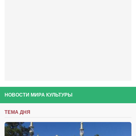
Артём Мяус
Александра Сокол
Барды
Владимир Айзенберг
Игорь Добровольский
Ольга Козаченко
Оксана Скоробагатская
Александра Скорук
Евгений Полюхович
НОВОСТИ МИРА КУЛЬТУРЫ
Ольга Чикина
Бизнес-партнёры
ТЕМА ДНЯ
Здоровье
Врач психиатр–нарколог Анплеев А.Б.