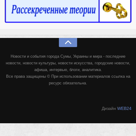
Конкурсы
Фестиваль. Конкурс «Колибри» 2017
Конкурс «Колибри» 2016
Конкурс «Колибри» 2015
Конкурс «Колибри» 2014
Литературный конкурс «Я люблю Украину»
Новости и события города Сумы, Украины и мира - последние
Конкурс «Колибри — детям!» 2014
новости, новости культуры, новости искусства, городские новости,
афиша, интервью, блоги, аналитика.
Конкурс «Колибри» 2013
Все права защищены © При использовании материалов ссылка на
Интервью
ресурс обязательна.
Афиша
Афиша Киев
Дизайн
WEB24
Афиша Сумы
О нас