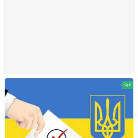
Театр
Архитектура
Кино
Техника
Общество
Факты
Выборы
Деньги
0
Традиции
Опросы
Экология
Здоровье
Здоровый образ жизни