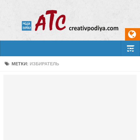
Select
События
МЕТКИ:
ИЗБИРАТЕЛЬ
Арт-креатив
Музыка
Живопись
Литература
Поэзия
Проза
Фотоискусство