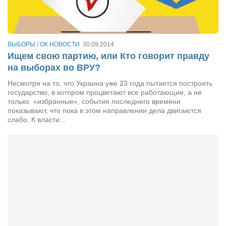
Сам себе доктор
Активный отдых
Курьезы
ВЫБОРЫ
/
ОК НОВОСТИ
30.09.2014
Ищем свою партию, или Кто говорит правду
Досье
на выборах во ВРУ?
Арт-менеджеры
Несмотря на то, что Украина уже 23 года пытается построить
государство, в котором процветают все работающие, а не
Лариса Ильченко
только «избранные», события последнего времени
Орест Коваль
показывают, что пока в этом направлении дела двигаются
слабо. К власти...
Тамара Кубракова
Елена Мельник
Вера Паненко
Семён Салатенко
Сергей Шепилов
Актёры
Валентин Бурый