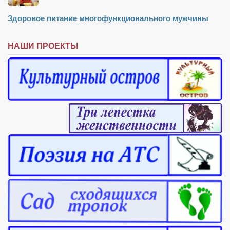
Режиссёры
Здоровое питание многофункционального мужчины
Художники
Надія Белокур
НАШИ ПРОЕКТЫ
Анна Гидора
Леонтий Костур
Римма Миленкова
Ирина Проценко
Александр Садовский
Сергей Степанов
Анна Черненко
Марина Фенота
Гостиная
Он и Она