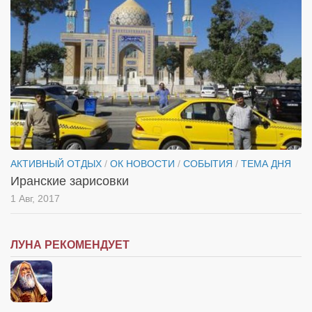
Косметологическое отделение КП Сумская
городская клиническая больница №4
Оптика — Медтехника
Тенториум -центр независимых дистрибьюторов
Кафе, клубы, рестораны
«Винегрет» — демократичный ресторан
«ЧАЙ — КАВА» магазин — кафе
АКТИВНЫЙ ОТДЫХ
/
ОК НОВОСТИ
/
СОБЫТИЯ
/
ТЕМА ДНЯ
Магазины
Иранские зарисовки
«CYCLE GARAGE» — магазин велосипедов
1 Авг, 2017
«Книголюб» — супермаркет
Багетный двор
ЛУНА РЕКОМЕНДУЕТ
МАГАЗИН СТИХОВ НА ЗАКАЗ
«Павел» — магазин мужской одежды