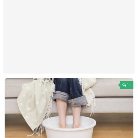
Театр
Архитектура
Кино
Техника
Общество
Факты
Выборы
Деньги
11
Традиции
Опросы
Экология
Здоровье
Здоровый образ жизни