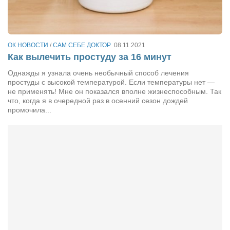
Сам себе доктор
Активный отдых
Курьезы
ОК НОВОСТИ
/
САМ СЕБЕ ДОКТОР
08.11.2021
Как вылечить простуду за 16 минут
Досье
Однажды я узнала очень необычный способ лечения
Арт-менеджеры
простуды с высокой температурой. Если температуры нет —
не применять! Мне он показался вполне жизнеспособным. Так
Лариса Ильченко
что, когда я в очередной раз в осенний сезон дождей
промочила...
Орест Коваль
Тамара Кубракова
Елена Мельник
Вера Паненко
Семён Салатенко
Сергей Шепилов
Актёры
Валентин Бурый