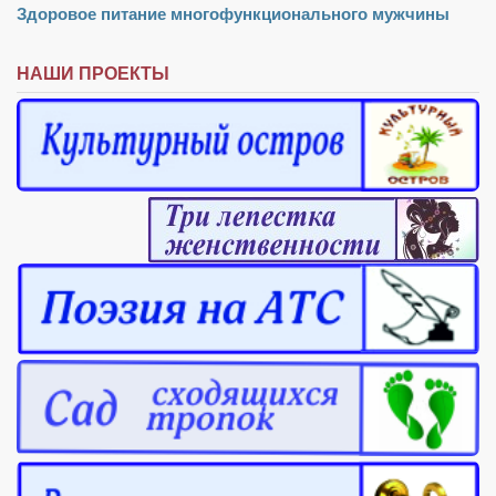
Здоровое питание многофункционального мужчины
Режиссёры
Художники
НАШИ ПРОЕКТЫ
Надія Белокур
Анна Гидора
Леонтий Костур
Римма Миленкова
Ирина Проценко
Александр Садовский
Сергей Степанов
Анна Черненко
Марина Фенота
Гостиная
Он и Она