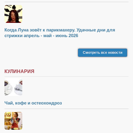
Туризм
«Траверс» — экипировочный центр
Журналисты
Александр Гвоздик
Когда Луна зовёт к парикмахеру. Удачные дни для
стрижки апрель - май - июнь 2026
Александр Кугук
Музыканты
Смотреть все новости
Евгений Касьяненко
Сергей Коноз
КУЛИНАРИЯ
Денис Федченко
Звукорежиссёры
Alfom Studio
Чай, кофе и остеохондроз
Guitarproduction Studio
Писатели
Поэты