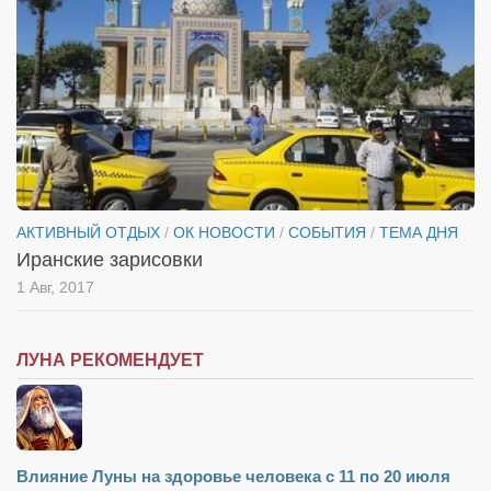
Косметологическое отделение КП Сумская
городская клиническая больница №4
Оптика — Медтехника
Тенториум -центр независимых дистрибьюторов
Кафе, клубы, рестораны
«Винегрет» — демократичный ресторан
АКТИВНЫЙ ОТДЫХ
/
ОК НОВОСТИ
/
СОБЫТИЯ
/
ТЕМА ДНЯ
«ЧАЙ — КАВА» магазин — кафе
Иранские зарисовки
Магазины
1 Авг, 2017
«CYCLE GARAGE» — магазин велосипедов
«Книголюб» — супермаркет
ЛУНА РЕКОМЕНДУЕТ
Багетный двор
МАГАЗИН СТИХОВ НА ЗАКАЗ
«Павел» — магазин мужской одежды
Влияние Луны на здоровье человека с 11 по 20 июля