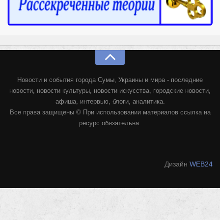
Конкурсы
Фестиваль. Конкурс «Колибри» 2017
Конкурс «Колибри» 2016
Конкурс «Колибри» 2015
Конкурс «Колибри» 2014
Новости и события города Сумы, Украины и мира - последние
Литературный конкурс «Я люблю Украину»
новости, новости культуры, новости искусства, городские новости,
Конкурс «Колибри — детям!» 2014
афиша, интервью, блоги, аналитика.
Все права защищены © При использовании материалов ссылка на
Конкурс «Колибри» 2013
ресурс обязательна.
Интервью
Афиша
Дизайн
WEB24
Афиша Киев
Афиша Сумы
О нас