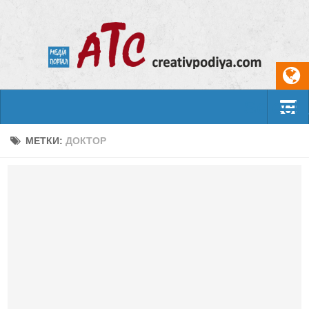
Select
События
МЕТКИ:
ДОКТОР
Арт-креатив
Музыка
Живопись
Литература
Поэзия
Проза
Фотоискусство