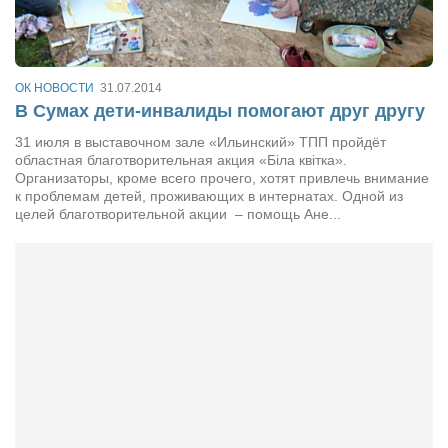
Сам себе доктор
Активный отдых
Курьезы
ОК НОВОСТИ
31.07.2014
В Сумах дети-инвалиды помогают друг другу
Досье
31 июля в выставочном зале «Ильинский» ТПП пройдёт
Арт-менеджеры
областная благотворительная акция «Біла квітка».
Организаторы, кроме всего прочего, хотят привлечь внимание
Лариса Ильченко
к проблемам детей, проживающих в интернатах. Одной из
целей благотворительной акции – помощь Ане...
Орест Коваль
Тамара Кубракова
Елена Мельник
Вера Паненко
Семён Салатенко
Сергей Шепилов
Актёры
Валентин Бурый