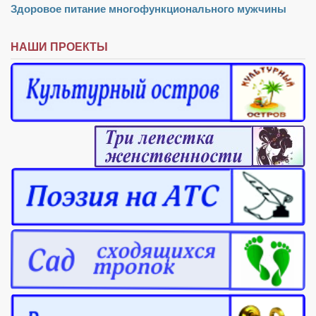
Здоровое питание многофункционального мужчины
Режиссёры
Художники
НАШИ ПРОЕКТЫ
Надія Белокур
Анна Гидора
Леонтий Костур
Римма Миленкова
Ирина Проценко
Александр Садовский
Сергей Степанов
Анна Черненко
Марина Фенота
Гостиная
Он и Она