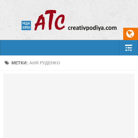
Select
События
МЕТКИ:
АНЯ РУДЕНКО
Арт-креатив
Музыка
Живопись
Литература
Поэзия
Проза
Фотоискусство