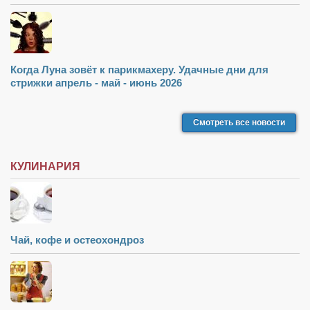
Туризм
«Траверс» — экипировочный центр
Журналисты
Александр Гвоздик
Когда Луна зовёт к парикмахеру. Удачные дни для
стрижки апрель - май - июнь 2026
Александр Кугук
Музыканты
Смотреть все новости
Евгений Касьяненко
Сергей Коноз
КУЛИНАРИЯ
Денис Федченко
Звукорежиссёры
Alfom Studio
Чай, кофе и остеохондроз
Guitarproduction Studio
Писатели
Поэты