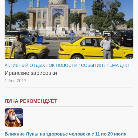
Косметологическое отделение КП Сумская
городская клиническая больница №4
Оптика — Медтехника
Тенториум -центр независимых дистрибьюторов
Кафе, клубы, рестораны
«Винегрет» — демократичный ресторан
АКТИВНЫЙ ОТДЫХ
/
ОК НОВОСТИ
/
СОБЫТИЯ
/
ТЕМА ДНЯ
«ЧАЙ — КАВА» магазин — кафе
Иранские зарисовки
Магазины
1 Авг, 2017
«CYCLE GARAGE» — магазин велосипедов
«Книголюб» — супермаркет
ЛУНА РЕКОМЕНДУЕТ
Багетный двор
МАГАЗИН СТИХОВ НА ЗАКАЗ
«Павел» — магазин мужской одежды
Влияние Луны на здоровье человека с 11 по 20 июля