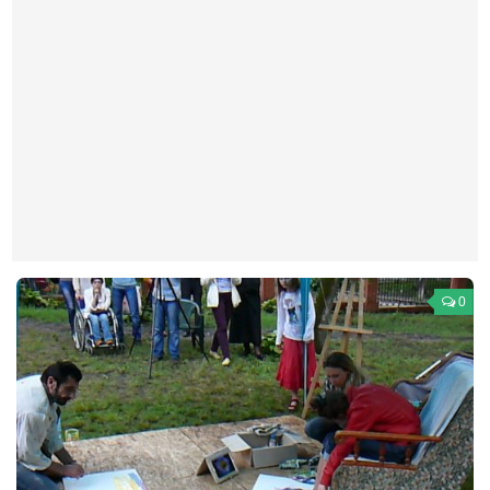
Театр
Архитектура
Кино
Техника
Общество
Факты
Выборы
Деньги
0
Традиции
Опросы
Экология
Здоровье
Здоровый образ жизни