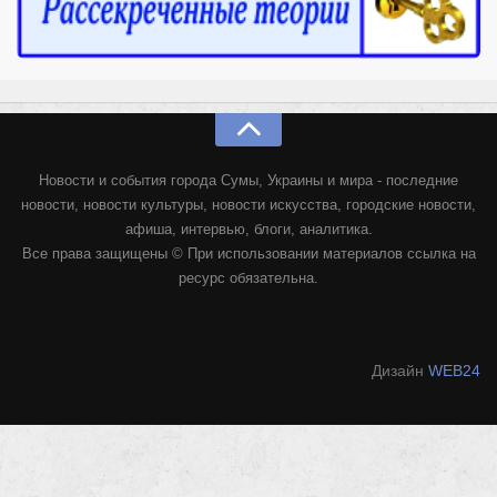
Конкурсы
Фестиваль. Конкурс «Колибри» 2017
Конкурс «Колибри» 2016
Конкурс «Колибри» 2015
Конкурс «Колибри» 2014
Новости и события города Сумы, Украины и мира - последние
Литературный конкурс «Я люблю Украину»
новости, новости культуры, новости искусства, городские новости,
Конкурс «Колибри — детям!» 2014
афиша, интервью, блоги, аналитика.
Все права защищены © При использовании материалов ссылка на
Конкурс «Колибри» 2013
ресурс обязательна.
Интервью
Афиша
Дизайн
WEB24
Афиша Киев
Афиша Сумы
О нас