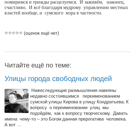
Туризм
помиримся и трижды расцелуемся.
И заживём,
наконец,
счастливо.
И всё благодаря мудрому
управлению местных
«Траверс» — экипировочный центр
властей вообще, и
сумского
мэра в частности.
Журналисты
Александр Гвоздик
(оценок ещё нет)
Александр Кугук
Музыканты
Евгений Касьяненко
Читайте ещё по теме:
Сергей Коноз
Улицы города свободных людей
Денис Федченко
Звукорежиссёры
Нижеследующие размышления навеяны
недавно состоявшимся переименованием
Alfom Studio
сумской улицы Кирова в улицу Кондратьева. К
вопросу о переименовании улиц мы
Guitarproduction Studio
подойдём, как к вопросу творческому. Давать
имена чему-то – это Богом данная прерогатива человека.
Писатели
А вот
…
Поэты