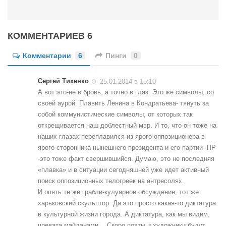
КОММЕНТАРИЕВ 6
Комментарии
6
Пинги
0
Сергей Тихенко
25.01.2014 в 15:10
А вот это-не в бровь, а точно в глаз. Это же символы, со
своей аурой. Плавить Ленина в Кондратьева- тянуть за
собой коммунистические символы, от которых так
открещивается наш доблестный мэр. И то, что он тоже на
наших глазах переплавился из ярого оппозиционера в
ярого сторонника нынешнего президента и его партии- ПР
-это тоже факт свершившийся. Думаю, это не последняя
«плавка» и в ситуации сегодняшней уже идет активный
поиск оппозиционных телогреек на антресолях.
И опять те же грабли-кулуарное обсуждение, тот же
харьковский скульптор. Да это просто какая-то диктатура
в культурной жизни города. А диктатура, как мы видим,
чревата майданами… Скоро поэты и художники будут