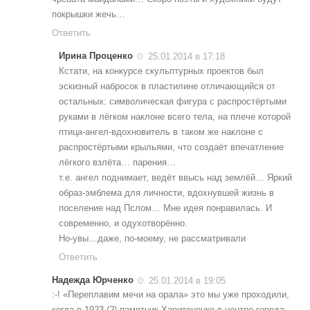
покрышки жечь…
Ответить
Ирина Проценко
25.01.2014 в 17:18
Кстати, на конкурсе скульптурных проектов был
эскизный набросок в пластилине отличающийся от
остальных: символическая фигура с распростёртыми
руками в лёгком наклоне всего тела, на плече которой
птица-ангел-вдохновитель в таком же наклоне с
распростёртыми крыльями, что создаёт впечатление
лёгкого взлёта… парения…
т.е. ангел поднимает, ведёт ввысь над землёй… Яркий
образ-эмблема для личности, вдохнувшей жизнь в
поселение над Пслом… Мне идея понравилась. И
современно, и одухотворённо.
Но-увы…даже, по-моему, не рассматривали
Ответить
Надежда Юрченко
25.01.2014 в 19:05
:-! «Переплавим мечи на орала» это мы уже проходили,
когда в 1923 (?) памятник Харитоненко в центре города