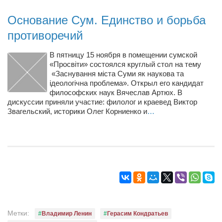
Режиссёры
Основание Сум. Единство и борьба
Художники
противоречий
Надія Белокур
В пятницу 15 ноября в помещении сумской
Анна Гидора
«Просвіти» состоялся круглый стол на тему
Леонтий Костур
«Заснування міста Суми як наукова та
ідеологічна проблема». Открыл его кандидат
Римма Миленкова
философских наук Вячеслав Артюх. В
дискуссии приняли участие: филолог и краевед Виктор
Ирина Проценко
Звагельский, историки Олег Корниенко и
…
Александр Садовский
Сергей Степанов
Анна Черненко
Марина Фенота
Гостиная
Он и Она
Метки:
Владимир Ленин
Герасим Кондратьев