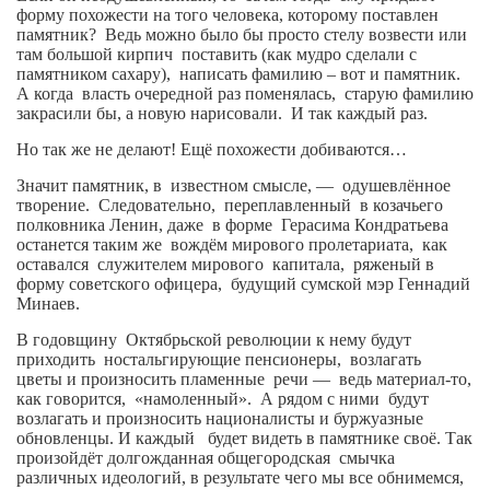
форму похожести на того человека, которому поставлен
Косметологическое отделение КП Сумская
памятник?
Ведь можно было бы просто стелу возвести или
городская клиническая больница №4
там большой кирпич
поставить (как мудро сделали с
Оптика — Медтехника
памятником сахару),
написать фамилию – вот и памятник.
А когда
власть очередной раз поменялась,
старую фамилию
Тенториум -центр независимых дистрибьюторов
закрасили бы, а новую нарисовали.
И так каждый раз.
Но так же не делают! Ещё похожести добиваются…
Кафе, клубы, рестораны
Значит памятник, в
известном смысле, —
одушевлённое
«Винегрет» — демократичный ресторан
творение.
Следовательно,
переплавленный
в козачьего
полковника Ленин, даже
в форме
Герасима Кондратьева
«ЧАЙ — КАВА» магазин — кафе
останется таким же
вождём мирового пролетариата,
как
оставался
служителем мирового
капитала,
ряженый в
Магазины
форму советского офицера,
будущий сумской мэр Геннадий
Минаев.
«CYCLE GARAGE» — магазин велосипедов
В годовщину
Октябрьской революции к нему будут
«Книголюб» — супермаркет
приходить
ностальгирующие пенсионеры,
возлагать
цветы и произносить пламенные
речи —
ведь материал-то,
Багетный двор
как говорится,
«намоленный».
А рядом с ними
будут
возлагать и произносить националисты и буржуазные
МАГАЗИН СТИХОВ НА ЗАКАЗ
обновленцы. И каждый
будет видеть в памятнике своё. Так
«Павел» — магазин мужской одежды
произойдёт долгожданная общегородская
смычка
различных идеологий, в результате чего мы все обнимемся,