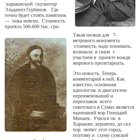
Сам себе доктор
харьковский
скульптор
Эльданиз Гурбанов.
Где
Активный отдых
точно будет стоять памятник
—
пока неясно.
Стоимость
Курьезы
проекта 500-600 тыс. грн.
Такая низкая для
7-
Досье
метрового монумента
стоимость, надо понимать,
Арт-менеджеры
возникла
в связи
с
Лариса Ильченко
участием в
проекте вождя
мирового пролетариата.
Орест Коваль
Это новость. Теперь
Тамара Кубракова
комментарий к ней. Как
известно, основным
Елена Мельник
идеологом
и двигателем
переименований и
Вера Паненко
переплавок
всего
советского в Сумах является
Семён Салатенко
нынешний мэр Геннадий
Минаев.
Учился он
в
Сергей Шепилов
Харькове, вероятно, до сих
Актёры
пор
любит этот город,
поэтому и
схему сумской
Валентин Бурый