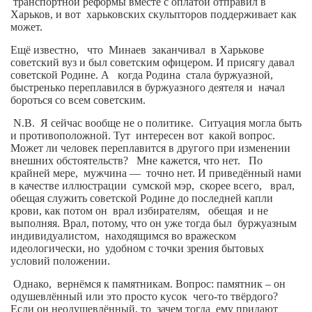
транспортной реформы вместе с оплатой отправил в
Харьков, и вот
харьковских скульпторов поддерживает как
Артём Мяус
может.
Александра Сокол
Ещё известно,
что
Минаев
заканчивал
в Харькове
советский вуз и был советским офицером. И присягу давал
Барды
советской Родине. А
когда Родина
стала буржуазной,
быстренько переплавился в буржуазного деятеля и
начал
Владимир Айзенберг
бороться со всем советским.
Игорь Добровольский
N
.
B
.
Я сейчас вообще не о политике.
Ситуация могла быть
и противоположной. Тут
интересен вот
какой вопрос.
Ольга Козаченко
Может ли человек переплавится в другого при изменении
внешних обстоятельств?
Оксана Скоробагатская
Мне кажется, что нет.
По
крайней мере,
мужчина —
точно нет. И приведённый нами
Александра Скорук
в качестве иллюстрации
сумской мэр,
скорее всего,
врал,
обещая служить советской Родине до последней капли
Евгений Полюхович
крови, как потом он
врал избирателям,
обещая
и не
выполняя. Врал, потому, что он уже тогда был
буржуазным
Ольга Чикина
индивидуалистом,
находящимся во вражеском
идеологически, но
удобном с точки зрения бытовых
Бизнес-партнёры
условий положении.
Здоровье
Однако,
вернёмся к памятникам. Вопрос: памятник – он
одушевлённый или это просто кусок
чего-то твёрдого?
Врач психиатр–нарколог Анплеев А.Б.
Если он неодушевлённый, то
зачем тогда
ему придают