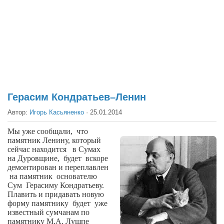
Театр
Архитектура
Кино
Техника
Общество
Факты
Герасим Кондратьев–Ленин
Выборы
Автор:
Игорь Касьяненко
·
25.01.2014
Деньги
Мы уже сообщали,
что
памятник Ленину, который
Традиции
сейчас находится
в Сумах
на Дуровщине,
будет
вскоре
Опросы
демонтирован и переплавлен
на памятник
Экология
основателю
Сум
Герасиму Кондратьеву.
Плавить и придавать новую
Здоровье
форму памятнику
будет
уже
известный сумчанам по
Здоровый образ жизни
памятнику М.А. Лушпе