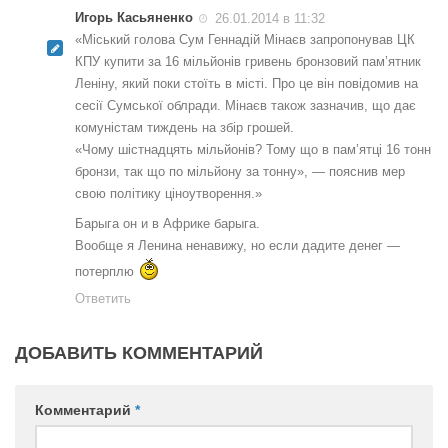
Игорь Касьяненко
26.01.2014 в 11:32
«Міський голова Сум Геннадій Мінаєв запропонував ЦК
КПУ купити за 16 мільйонів гривень бронзовий пам’ятник
Леніну, який поки стоїть в місті. Про це він повідомив на
сесії Сумської облради. Мінаєв також зазначив, що дає
комуністам тиждень на збір грошей.
«Чому шістнадцять мільйонів? Тому що в пам’ятці 16 тонн
бронзи, так що по мільйону за тонну», — пояснив мер
свою політику ціноутворення.»
Барыга он и в Африке барыга.
Вообще я Ленина ненавижу, но если дадите денег —
потерплю
Ответить
ДОБАВИТЬ КОММЕНТАРИЙ
Комментарий
*