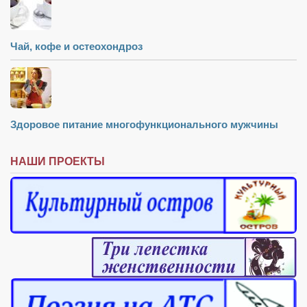
Туризм
«Траверс» — экипировочный центр
Чай, кофе и остеохондроз
Журналисты
Александр Гвоздик
Александр Кугук
Музыканты
Здоровое питание многофункционального мужчины
Евгений Касьяненко
Сергей Коноз
НАШИ ПРОЕКТЫ
Денис Федченко
Звукорежиссёры
Alfom Studio
Guitarproduction Studio
Писатели
Поэты