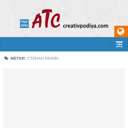
Select
События
МЕТКИ:
СТЕПАН РАЗИН
Арт-креатив
Музыка
Живопись
Литература
Поэзия
Проза
Фотоискусство