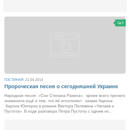
Театр
Архитектура
5
Кино
Техника
Общество
Факты
Выборы
Деньги
ГОСТИНАЯ
21.04.2014
Традиции
Пророческая песня о сегодняшней Украине
Опросы
Народная песня «Сон Степана Разина», кроме всего прочего
знаменита ещё и тем, что её исполняют казаки барона
Экология
барона Юнгерна в романе Виктора Пелевина «Чапаев и
Пустота». В ходе разговора Петра Пустоты с одним из...
Здоровье
Здоровый образ жизни