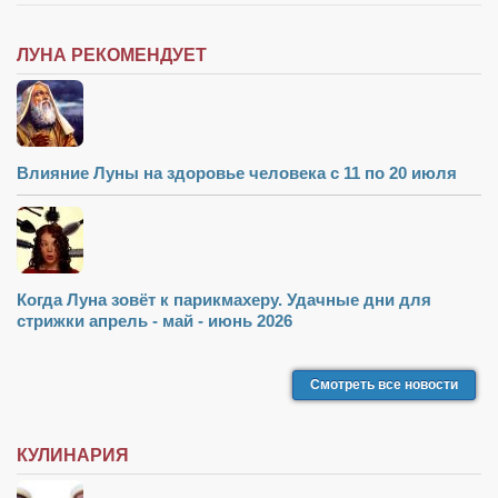
Косметологическое отделение КП Сумская
городская клиническая больница №4
ЛУНА РЕКОМЕНДУЕТ
Оптика — Медтехника
Тенториум -центр независимых дистрибьюторов
Кафе, клубы, рестораны
Влияние Луны на здоровье человека с 11 по 20 июля
«Винегрет» — демократичный ресторан
«ЧАЙ — КАВА» магазин — кафе
Магазины
Когда Луна зовёт к парикмахеру. Удачные дни для
«CYCLE GARAGE» — магазин велосипедов
стрижки апрель - май - июнь 2026
«Книголюб» — супермаркет
Смотреть все новости
Багетный двор
МАГАЗИН СТИХОВ НА ЗАКАЗ
КУЛИНАРИЯ
«Павел» — магазин мужской одежды