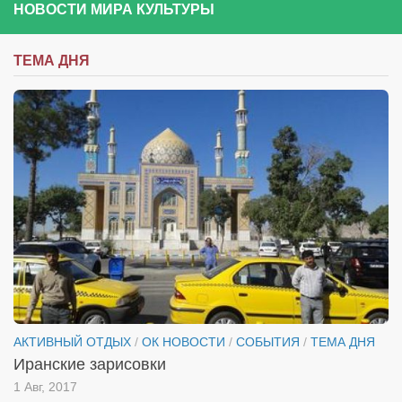
НОВОСТИ МИРА КУЛЬТУРЫ
Артём Мяус
Александра Сокол
ТЕМА ДНЯ
Барды
Владимир Айзенберг
Игорь Добровольский
Ольга Козаченко
Оксана Скоробагатская
Александра Скорук
Евгений Полюхович
Ольга Чикина
Бизнес-партнёры
АКТИВНЫЙ ОТДЫХ
/
ОК НОВОСТИ
/
СОБЫТИЯ
/
ТЕМА ДНЯ
Здоровье
Иранские зарисовки
Врач психиатр–нарколог Анплеев А.Б.
1 Авг, 2017