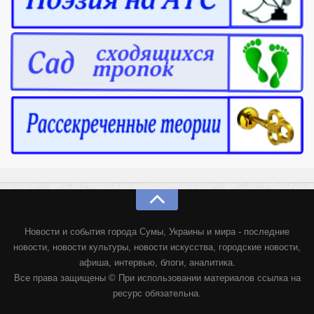
Режиссёры
Художники
Надія Белокур
Анна Гидора
Леонтий Костур
Римма Миленкова
Ирина Проценко
Александр Садовский
Сергей Степанов
Анна Черненко
Новости и события города Сумы, Украины и мира - последние
Марина Фенота
новости, новости культуры, новости искусства, городские новости,
афиша, интервью, блоги, аналитика.
Гостиная
Все права защищены © При использовании материалов ссылка на
Он и Она
ресурс обязательна.