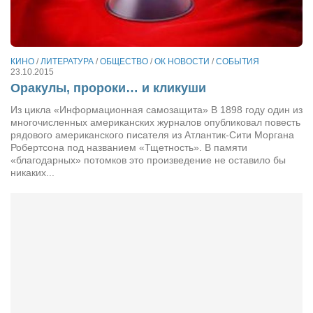
Сам себе доктор
Активный отдых
Курьезы
КИНО
/
ЛИТЕРАТУРА
/
ОБЩЕСТВО
/
ОК НОВОСТИ
/
СОБЫТИЯ
23.10.2015
Досье
Оракулы, пророки… и кликуши
Арт-менеджеры
Из цикла «Информационная самозащита» В 1898 году один из
многочисленных американских журналов опубликовал повесть
Лариса Ильченко
рядового американского писателя из Атлантик-Сити Моргана
Робертсона под названием «Тщетность». В памяти
Орест Коваль
«благодарных» потомков это произведение не оставило бы
никаких...
Тамара Кубракова
Елена Мельник
Вера Паненко
Семён Салатенко
Сергей Шепилов
Актёры
Валентин Бурый