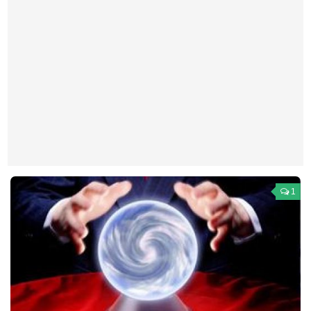
Театр
Архитектура
Кино
Техника
Общество
Факты
Выборы
Деньги
1
Традиции
Опросы
Экология
Здоровье
Здоровый образ жизни