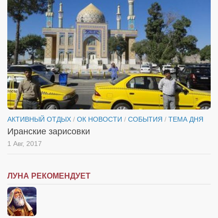
Косметологическое отделение КП Сумская
городская клиническая больница №4
Оптика — Медтехника
Тенториум -центр независимых дистрибьюторов
Кафе, клубы, рестораны
«Винегрет» — демократичный ресторан
«ЧАЙ — КАВА» магазин — кафе
АКТИВНЫЙ ОТДЫХ
/
ОК НОВОСТИ
/
СОБЫТИЯ
/
ТЕМА ДНЯ
Магазины
Иранские зарисовки
«CYCLE GARAGE» — магазин велосипедов
1 Авг, 2017
«Книголюб» — супермаркет
Багетный двор
ЛУНА РЕКОМЕНДУЕТ
МАГАЗИН СТИХОВ НА ЗАКАЗ
«Павел» — магазин мужской одежды