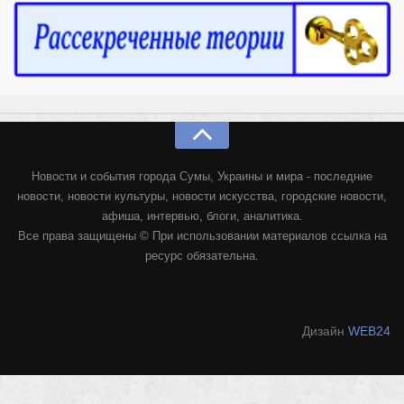
Конкурсы
Фестиваль. Конкурс «Колибри» 2017
Конкурс «Колибри» 2016
Конкурс «Колибри» 2015
Конкурс «Колибри» 2014
Литературный конкурс «Я люблю Украину»
Новости и события города Сумы, Украины и мира - последние
Конкурс «Колибри — детям!» 2014
новости, новости культуры, новости искусства, городские новости,
Конкурс «Колибри» 2013
афиша, интервью, блоги, аналитика.
Все права защищены © При использовании материалов ссылка на
Интервью
ресурс обязательна.
Афиша
Афиша Киев
Дизайн
WEB24
Афиша Сумы
О нас