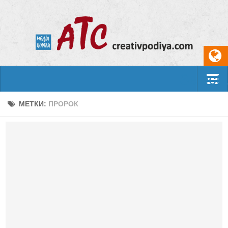
Select
События
МЕТКИ:
ПРОРОК
Арт-креатив
Музыка
Живопись
Литература
Поэзия
Проза
Фотоискусство