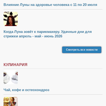
Туризм
Влияние Луны на здоровье человека с 11 по 20 июля
«Траверс» — экипировочный центр
Журналисты
Александр Гвоздик
Александр Кугук
Когда Луна зовёт к парикмахеру. Удачные дни для
стрижки апрель - май - июнь 2026
Музыканты
Евгений Касьяненко
Смотреть все новости
Сергей Коноз
Денис Федченко
КУЛИНАРИЯ
Звукорежиссёры
Alfom Studio
Guitarproduction Studio
Чай, кофе и остеохондроз
Писатели
Поэты