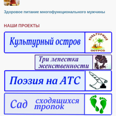
Режиссёры
Здоровое питание многофункционального мужчины
Художники
Надія Белокур
НАШИ ПРОЕКТЫ
Анна Гидора
Леонтий Костур
Римма Миленкова
Ирина Проценко
Александр Садовский
Сергей Степанов
Анна Черненко
Марина Фенота
Гостиная
Он и Она