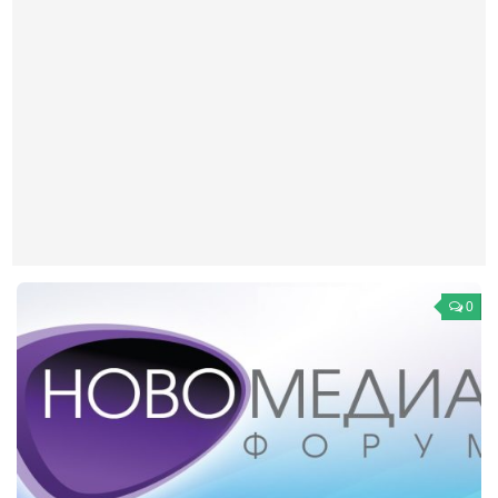
Театр
Архитектура
Кино
Техника
Общество
Факты
Выборы
Деньги
0
Традиции
Опросы
Экология
Здоровье
Здоровый образ жизни