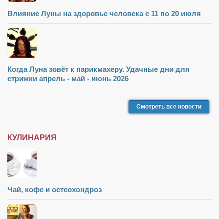
Туризм
Влияние Луны на здоровье человека с 11 по 20 июля
«Траверс» — экипировочный центр
Журналисты
Александр Гвоздик
Александр Кугук
Когда Луна зовёт к парикмахеру. Удачные дни для
стрижки апрель - май - июнь 2026
Музыканты
Евгений Касьяненко
Смотреть все новости
Сергей Коноз
Денис Федченко
КУЛИНАРИЯ
Звукорежиссёры
Alfom Studio
Guitarproduction Studio
Чай, кофе и остеохондроз
Писатели
Поэты