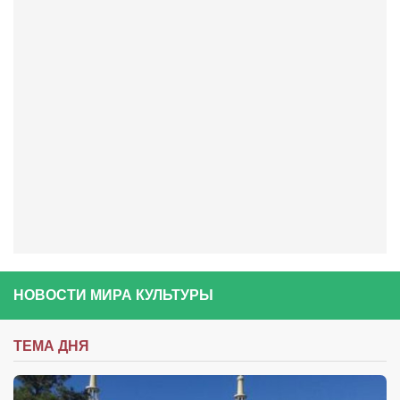
Артём Мяус
Александра Сокол
Барды
Владимир Айзенберг
Игорь Добровольский
Ольга Козаченко
Оксана Скоробагатская
Александра Скорук
Евгений Полюхович
Ольга Чикина
НОВОСТИ МИРА КУЛЬТУРЫ
Бизнес-партнёры
ТЕМА ДНЯ
Здоровье
Врач психиатр–нарколог Анплеев А.Б.