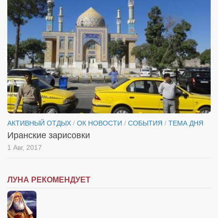
Косметологическое отделение КП Сумская
городская клиническая больница №4
Оптика — Медтехника
Тенториум -центр независимых дистрибьюторов
Кафе, клубы, рестораны
«Винегрет» — демократичный ресторан
«ЧАЙ — КАВА» магазин — кафе
Магазины
АКТИВНЫЙ ОТДЫХ
/
ОК НОВОСТИ
/
СОБЫТИЯ
/
ТЕМА ДНЯ
Иранские зарисовки
«CYCLE GARAGE» — магазин велосипедов
1 Авг, 2017
«Книголюб» — супермаркет
Багетный двор
ЛУНА РЕКОМЕНДУЕТ
МАГАЗИН СТИХОВ НА ЗАКАЗ
«Павел» — магазин мужской одежды