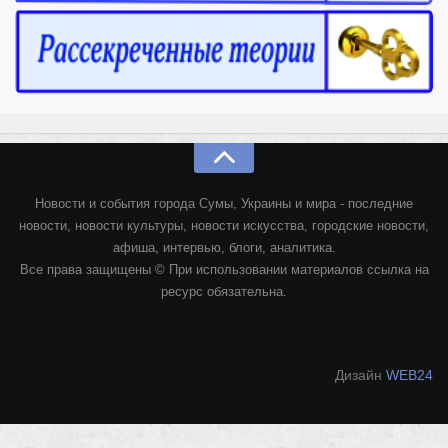
Конкурсы
Фестиваль. Конкурс «Колибри» 2017
Конкурс «Колибри» 2016
Конкурс «Колибри» 2015
Конкурс «Колибри» 2014
Литературный конкурс «Я люблю Украину»
Новости и события города Сумы, Украины и мира - последние
Конкурс «Колибри — детям!» 2014
новости, новости культуры, новости искусства, городские новости,
Конкурс «Колибри» 2013
афиша, интервью, блоги, аналитика.
Все права защищены © При использовании материалов ссылка на
Интервью
ресурс обязательна.
Афиша
Афиша Киев
Дизайн
WEB24
Афиша Сумы
О нас