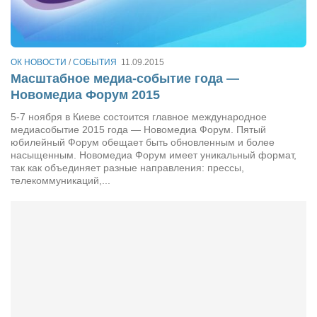
Сам себе доктор
Активный отдых
Курьезы
ОК НОВОСТИ
/
СОБЫТИЯ
11.09.2015
Масштабное медиа-событие года —
Досье
Новомедиа Форум 2015
Арт-менеджеры
5-7 ноября в Киеве состоится главное международное
медиасобытие 2015 года — Новомедиа Форум. Пятый
Лариса Ильченко
юбилейный Форум обещает быть обновленным и более
Орест Коваль
насыщенным. Новомедиа Форум имеет уникальный формат,
так как объединяет разные направления: прессы,
Тамара Кубракова
телекоммуникаций,...
Елена Мельник
Вера Паненко
Семён Салатенко
Сергей Шепилов
Актёры
Валентин Бурый