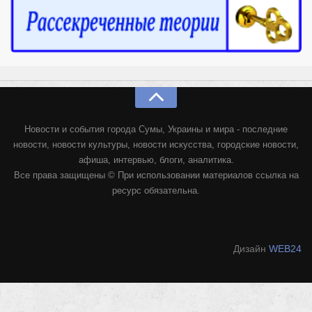
Конкурсы
Фестиваль. Конкурс «Колибри» 2017
Конкурс «Колибри» 2016
Конкурс «Колибри» 2015
Конкурс «Колибри» 2014
Литературный конкурс «Я люблю Украину»
Новости и события города Сумы, Украины и мира - последние
Конкурс «Колибри — детям!» 2014
новости, новости культуры, новости искусства, городские новости,
афиша, интервью, блоги, аналитика.
Конкурс «Колибри» 2013
Все права защищены © При использовании материалов ссылка на
Интервью
ресурс обязательна.
Афиша
Афиша Киев
Дизайн
WEB24
Афиша Сумы
О нас