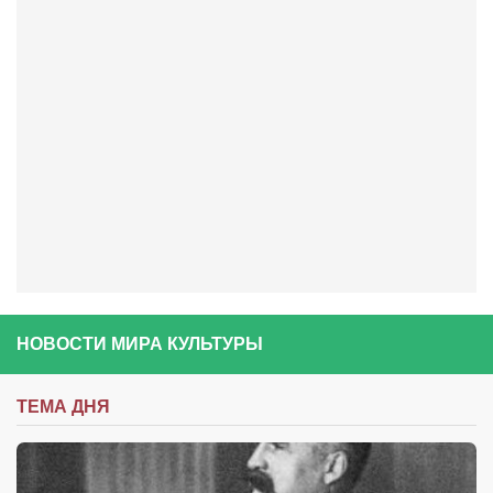
Артём Мяус
Александра Сокол
Барды
Владимир Айзенберг
Игорь Добровольский
Ольга Козаченко
Оксана Скоробагатская
Александра Скорук
Евгений Полюхович
НОВОСТИ МИРА КУЛЬТУРЫ
Ольга Чикина
Бизнес-партнёры
ТЕМА ДНЯ
Здоровье
Врач психиатр–нарколог Анплеев А.Б.