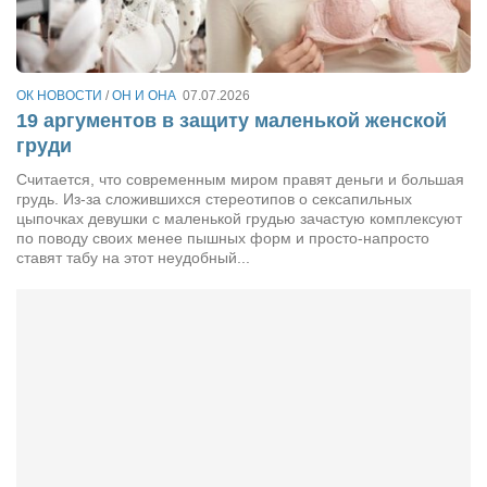
Сам себе доктор
Активный отдых
Курьезы
ОК НОВОСТИ
/
ОН И ОНА
07.07.2026
19 аргументов в защиту маленькой женской
Досье
груди
Арт-менеджеры
Считается, что современным миром правят деньги и большая
грудь. Из-за сложившихся стереотипов о сексапильных
Лариса Ильченко
цыпочках девушки с маленькой грудью зачастую комплексуют
Орест Коваль
по поводу своих менее пышных форм и просто-напросто
ставят табу на этот неудобный...
Тамара Кубракова
Елена Мельник
Вера Паненко
Семён Салатенко
Сергей Шепилов
Актёры
Валентин Бурый