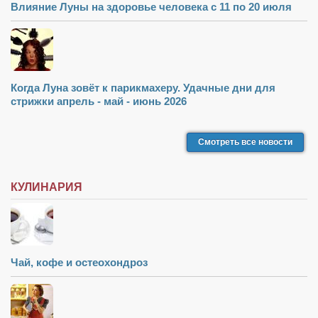
Туризм
Влияние Луны на здоровье человека с 11 по 20 июля
«Траверс» — экипировочный центр
Журналисты
Александр Гвоздик
Когда Луна зовёт к парикмахеру. Удачные дни для
Александр Кугук
стрижки апрель - май - июнь 2026
Музыканты
Евгений Касьяненко
Смотреть все новости
Сергей Коноз
КУЛИНАРИЯ
Денис Федченко
Звукорежиссёры
Alfom Studio
Guitarproduction Studio
Чай, кофе и остеохондроз
Писатели
Поэты