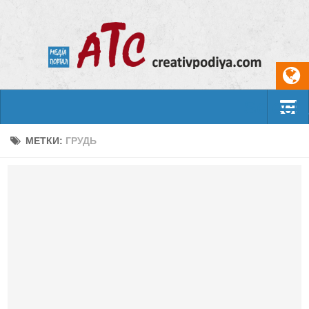
Select
События
МЕТКИ:
ГРУДЬ
Арт-креатив
Музыка
Живопись
Литература
Поэзия
Проза
Фотоискусство