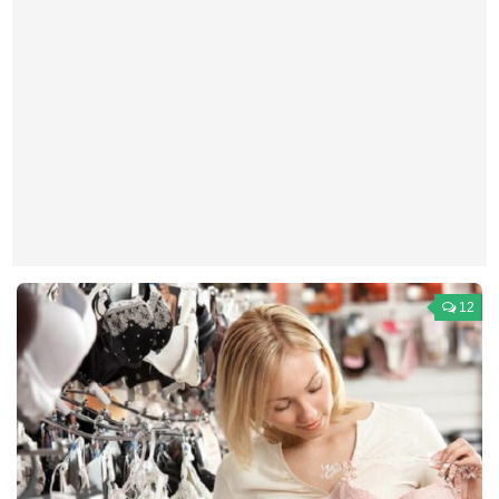
Театр
Архитектура
Кино
Техника
Общество
Факты
Выборы
Деньги
12
Традиции
Опросы
Экология
Здоровье
Здоровый образ жизни