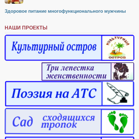
Режиссёры
Здоровое питание многофункционального мужчины
Художники
Надія Белокур
НАШИ ПРОЕКТЫ
Анна Гидора
Леонтий Костур
Римма Миленкова
Ирина Проценко
Александр Садовский
Сергей Степанов
Анна Черненко
Марина Фенота
Гостиная
Он и Она