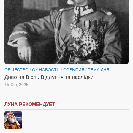
Косметологическое отделение КП Сумская
городская клиническая больница №4
Оптика — Медтехника
Тенториум -центр независимых дистрибьюторов
Кафе, клубы, рестораны
«Винегрет» — демократичный ресторан
«ЧАЙ — КАВА» магазин — кафе
ОБЩЕСТВО
/
ОК НОВОСТИ
/
СОБЫТИЯ
/
ТЕМА ДНЯ
Магазины
Диво на Віслі. Відлуння та наслідки
«CYCLE GARAGE» — магазин велосипедов
15 Окт, 2025
«Книголюб» — супермаркет
Багетный двор
ЛУНА РЕКОМЕНДУЕТ
МАГАЗИН СТИХОВ НА ЗАКАЗ
«Павел» — магазин мужской одежды